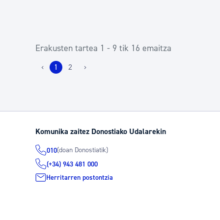
Erakusten tartea 1 - 9 tik 16 emaitza
‹
1
2
›
Komunika zaitez Donostiako Udalarekin
(doan Donostiatik)
010
(+34) 943 481 000
Herritarren postontzia