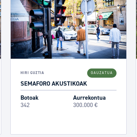
HIRI GUZTIA
GAUZATUA
SEMAFORO AKUSTIKOAK
Botoak
Aurrekontua
342
300.000 €