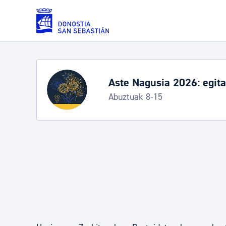
Eduki nagusira joan
Zerbitzuak
Aste Nagusia 2026: egit
Abuztuak 8-15
Errolda eta gai pertsonalak
Gizarte-zerbitzuak
Mugikortasuna