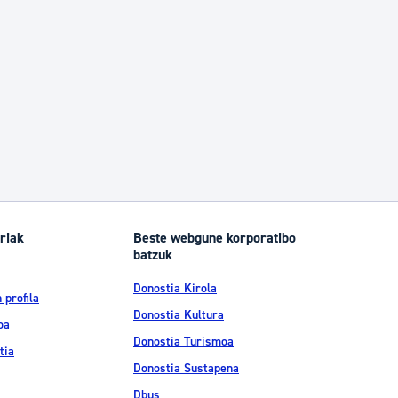
riak
Beste webgune korporatibo
batzuk
Donostia Kirola
 profila
Donostia Kultura
oa
Donostia Turismoa
tia
Donostia Sustapena
Dbus