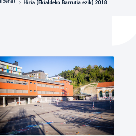
aipena)
Hiria (Ekialdeko Barrutia ezik) 2018
ta enplegua
ubideak eta bizikidetza