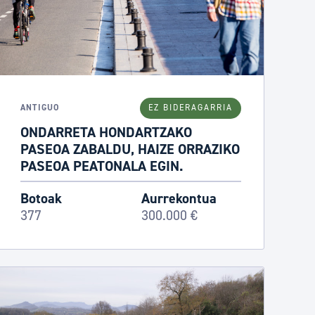
ANTIGUO
EZ BIDERAGARRIA
ONDARRETA HONDARTZAKO
PASEOA ZABALDU, HAIZE ORRAZIKO
PASEOA PEATONALA EGIN.
Botoak
Aurrekontua
377
300.000 €