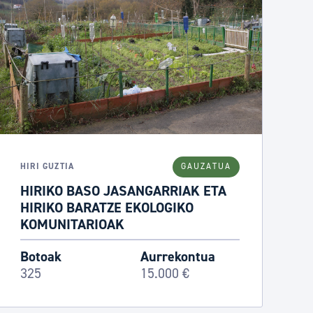
HIRI GUZTIA
GAUZATUA
HIRIKO BASO JASANGARRIAK ETA
HIRIKO BARATZE EKOLOGIKO
KOMUNITARIOAK
Botoak
Aurrekontua
325
15.000 €