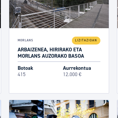
MORLANS
LIZITAZIOAN
ARBAIZENEA, HIRIRAKO ETA
MORLANS AUZORAKO BASOA
Botoak
Aurrekontua
415
12.000 €