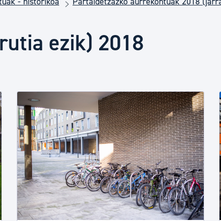
uak - historikoa
Partaidetzazko aurrekontuak 2018 (jarr
Euskara
rutia ezik) 2018
Garapen ekonomikoa e
Berdintasuna, Giza Esk
Kultura
Turismoa