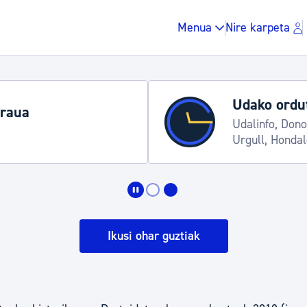
Menua
Nire karpeta
Udako ordut
araua
Udalinfo, Dono
Urgull, Honda
Zergak eta isunak
Etxebizitza eta hirig
Ikusi ohar guztiak
Gune publikoa, ho