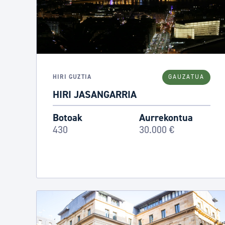
HIRI GUZTIA
GAUZATUA
HIRI JASANGARRIA
Botoak
Aurrekontua
430
30.000 €