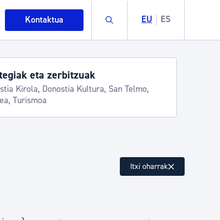
Buscar
EU
ES
Kontaktua
egiak eta zerbitzuak
stia Kirola, Donostia Kultura, San Telmo,
lea, Turismoa
intza
Itxi oharrak
ndakinak eta ingurumena