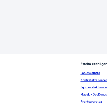
Esteka erabilgar
Lan-eskaintza
Kontratatzailearen
Egoitza elektronik
Mapak - GeoDonos
Prentsa-aretoa