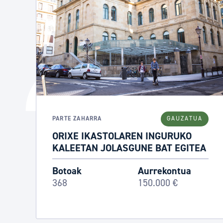
PARTE ZAHARRA
GAUZATUA
ORIXE IKASTOLAREN INGURUKO
KALEETAN JOLASGUNE BAT EGITEA
Botoak
Aurrekontua
368
150.000 €