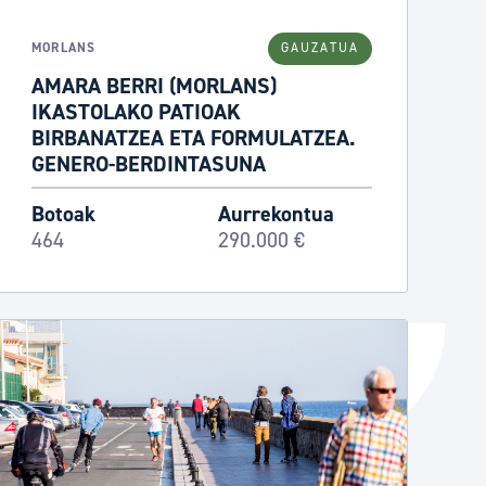
Izapideen katalogoa
MORLANS
GAUZATUA
AMARA BERRI (MORLANS)
IKASTOLAKO PATIOAK
Tramitaziorako laguntza
BIRBANATZEA ETA FORMULATZEA.
GENERO-BERDINTASUNA
Botoak
Aurrekontua
464
290.000 €