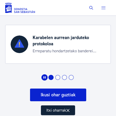
Eduki nagusira joan
Buscar
Karabelen aurrean jarduteko
protokoloa
Erreparatu hondartzetako banderei
egoeraren berri izateko
Ikusi ohar guztiak
Itxi oharrak