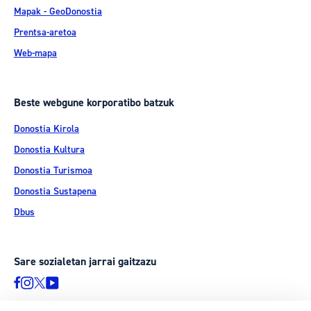
Mapak - GeoDonostia
Prentsa-aretoa
Web-mapa
Beste webgune korporatibo batzuk
Donostia Kirola
Donostia Kultura
Donostia Turismoa
Donostia Sustapena
Dbus
Sare sozialetan jarrai gaitzazu