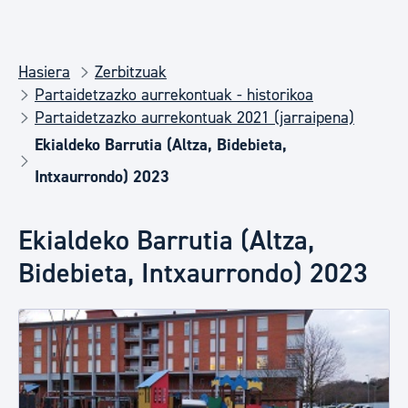
Hasiera
Zerbitzuak
Partaidetzazko aurrekontuak - historikoa
Partaidetzazko aurrekontuak 2021 (jarraipena)
Ekialdeko Barrutia (Altza, Bidebieta,
Intxaurrondo) 2023
Ekialdeko Barrutia (Altza,
Bidebieta, Intxaurrondo) 2023