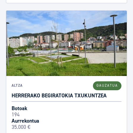
ALTZA
GAUZATUA
HERRERAKO BEGIRATOKIA TXUKUNTZEA
Botoak
194
Aurrekontua
35.000 €