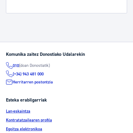
Komunika zaitez Donostiako Udalarekin
(doan Donostiatik)
010
(+34) 943 481 000
Herritarren postontzia
Esteka erabilgarriak
Lan-eskaintza
Kontratatzailearen profila
Egoitza elektronikoa