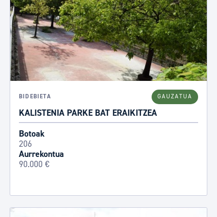
BIDEBIETA
GAUZATUA
KALISTENIA PARKE BAT ERAIKITZEA
Botoak
206
Aurrekontua
90.000 €