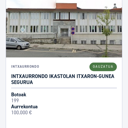
INTXAURRONDO
GAUZATUA
INTXAURRONDO IKASTOLAN ITXARON-GUNEA
SEGURUA
Botoak
199
Aurrekontua
100.000 €