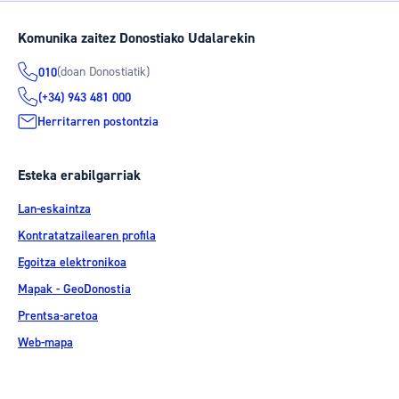
Komunika zaitez Donostiako Udalarekin
(doan Donostiatik)
010
(+34) 943 481 000
Herritarren postontzia
Esteka erabilgarriak
Lan-eskaintza
Kontratatzailearen profila
Egoitza elektronikoa
Mapak - GeoDonostia
Prentsa-aretoa
Web-mapa