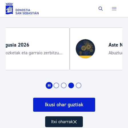
Eduki nagusira joan
Buscar
Aste Nagusia 2026: egitara
o zerbitzu
Abuztuak 8-15
Ikusi ohar guztiak
Itxi oharrak