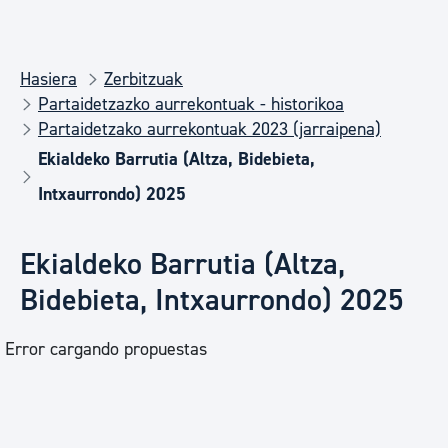
Hasiera
Zerbitzuak
Partaidetzazko aurrekontuak - historikoa
Partaidetzako aurrekontuak 2023 (jarraipena)
Ekialdeko Barrutia (Altza, Bidebieta,
Intxaurrondo) 2025
Ekialdeko Barrutia (Altza,
Bidebieta, Intxaurrondo) 2025
Error cargando propuestas