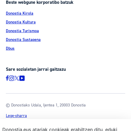
Beste webgune korporatibo batzuk
Donostia Kirola
Donostia Kultura
Donostia Turismoa
Donostia Sustapena
Dbus
Sare sozialetan jarrai gaitzazu
© Donostiako Udala, Ijentea 1, 20003 Donostia
Lege-oharra
Pribatutasun-politika
Donostia.eus atariak cookieak erabiltzen ditu, eduki