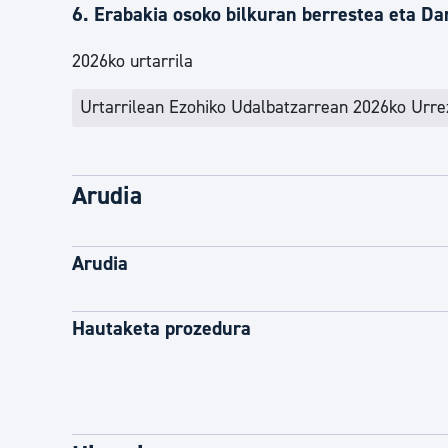
6. Erabakia osoko bilkuran berrestea eta D
2026ko urtarrila
Urtarrilean Ezohiko Udalbatzarrean 2026ko Urre
Arudia
Arudia
Hautaketa prozedura