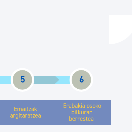
ta enplegua
ubideak eta bizikidetza
5
6
Erabakia osoko
Emaitzak
bilkuran
argitaratzea
berrestea