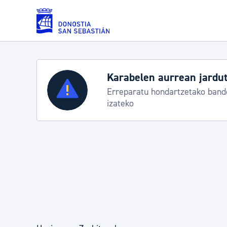
Eduki nagusira joan
Zerbitzuak
Aste Na
rbitzu bereziak
Abuztuak 
Errolda eta gai pertsonalak
Gizarte-zerbitzuak
Mugikortasuna