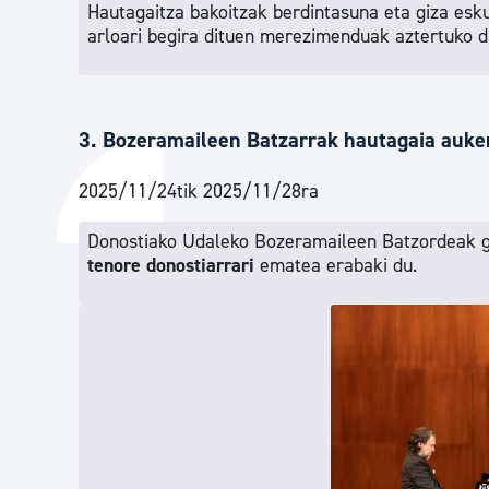
Hautagaitza bakoitzak berdintasuna eta giza esk
arloari begira dituen merezimenduak aztertuko di
3. Bozeramaileen Batzarrak hautagaia auke
2025/11/24tik 2025/11/28ra
Donostiako Udaleko Bozeramaileen Batzordeak g
tenore donostiarrari
ematea erabaki du.