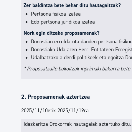
Zer baldintza bete behar ditu hautagaitzak?
Pertsona fisikoa izatea
Edo pertsona juridikoa izatea
Nork egin ditzake proposamenak?
Donostian erroldatuta dauden pertsona fisikoe
Donostiako Udalaren Herri Entitateen Erregis
Udalbatzako alderdi politikoek eta egoitza D
* Proposatzaile bakoitzak inprimaki bakarra bete a
2. Proposamenak aztertzea
2025/11/10etik 2025/11/19ra
Idazkaritza Orokorrak hautagaiak aztertuko ditu