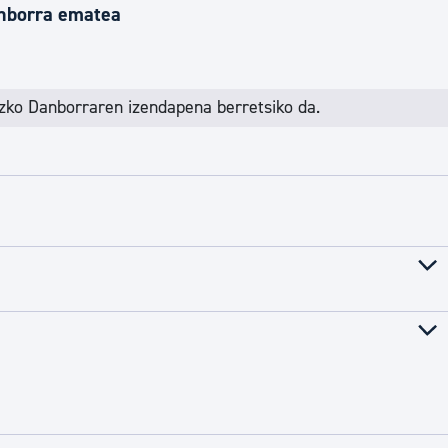
anborra ematea
zko Danborraren izendapena berretsiko da.