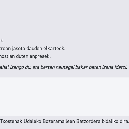
k.
troan jasota dauden elkarteek.
onostian duten enpresek.
hal izango du, eta bertan hautagai bakar baten izena idatzi.
. Txostenak Udaleko Bozeramaileen Batzordera bidaliko dira