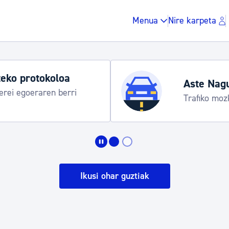
Menua
Nire karpeta
gusia 2026: egitaraua
8-15
Zergak eta isunak
Etxebizitza eta hirig
Ikusi ohar guztiak
Gune publikoa, ho