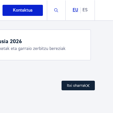
Buscar
EU
ES
Kontaktua
Udako ordutegiak eta zerbitzuak
Udalinfo, Donostia Kirola, Donostia Kultura, San Telm
Urgull, Hondalea, Turismoa
intza
Itxi oharrak
ndakinak eta ingurumena