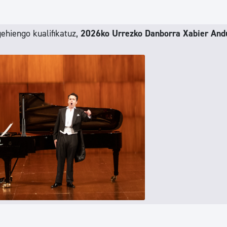
hiengo kualifikatuz,
2026ko Urrezko Danborra Xabier And