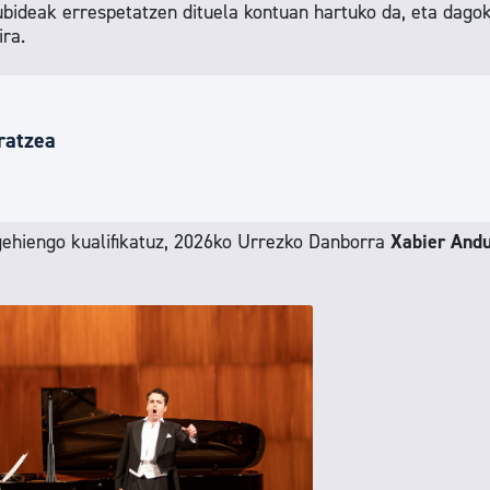
ubideak errespetatzen dituela kontuan hartuko da, eta dago
ra.
ratzea
ehiengo kualifikatuz, 2026ko Urrezko Danborra
Xabier And