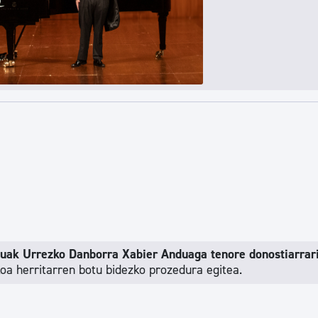
tuak Urrezko Danborra Xabier Anduaga tenore donostiarrar
koa herritarren botu bidezko prozedura egitea.