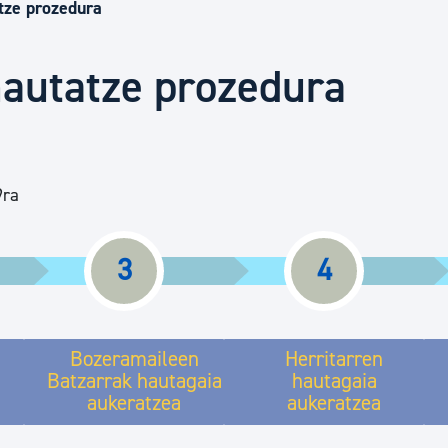
Euskara
tze prozedura
hautatze prozedura
Garapen ekonomikoa e
Berdintasuna, Giza Esk
9ra
Kultura
3
4
Turismoa
Bozeramaileen
Herritarren
Batzarrak hautagaia
hautagaia
aukeratzea
aukeratzea