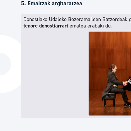
5. Emaitzak argitaratzea
Donostiako Udaleko Bozeramaileen Batzordeak ge
tenore donostiarrari
ematea erabaki du.