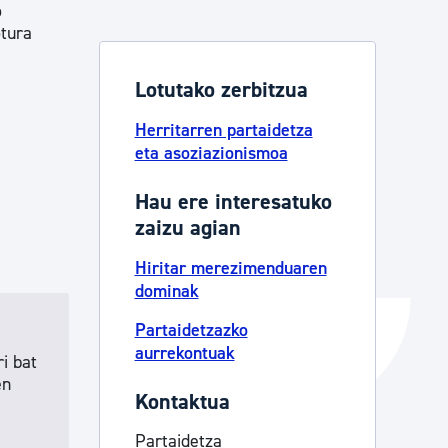
o
Izapideen katalogoa
otura
Lotutako zerbitzua
Tramitaziorako laguntza
Herritarren partaidetza
eta asoziazionismoa
Hau ere interesatuko
zaizu agian
Hiritar merezimenduaren
dominak
Partaidetzazko
aurrekontuak
i bat
en
Kontaktua
Partaidetza