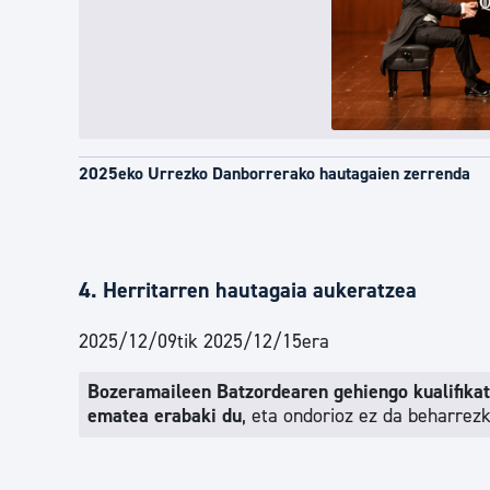
2025eko Urrezko Danborrerako hautagaien zerrenda
4. Herritarren hautagaia aukeratzea
2025/12/09tik 2025/12/15era
Bozeramaileen Batzordearen gehiengo kualifika
ematea erabaki du
, eta ondorioz ez da beharrez