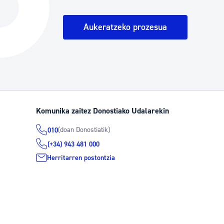
Hiria
Aktualita
Aukeratzeko prozesua
Hiria orain
Albisteak
Hiria ezagutu
Abisuak
Etorkizuneko hiria
Kultur ag
Komunika zaitez Donostiako Udalarekin
(doan Donostiatik)
010
(+34) 943 481 000
Herritarren postontzia