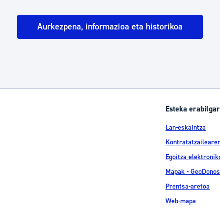
tea
Udal administrazioa
Aurkezpena, informazioa eta historikoa
Iragarki ofizialen taula
Egutegi fiskala
enda
Gardentasun ataria
Esteka erabilgar
Lan-eskaintza
Kontratatzailearen
Egoitza elektronik
Mapak - GeoDonos
Prentsa-aretoa
Web-mapa