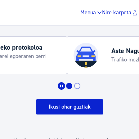
Menua
Nire karpeta
eko protokoloa
Aste Nag
rei egoeraren berri
Trafiko moz
Zergak eta isunak
Etxebizitza eta hirig
Ikusi ohar guztiak
Gune publikoa, ho