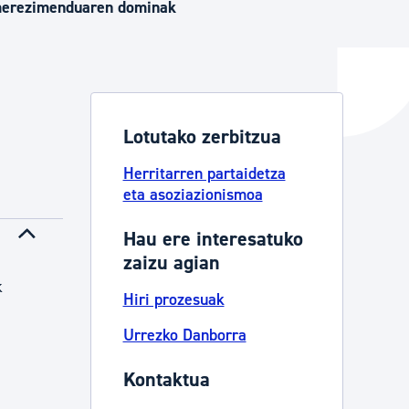
merezimenduaren dominak
ta enplegua
Lotutako zerbitzua
ubideak eta bizikidetza
Herritarren partaidetza
eta asoziazionismoa
Hau ere interesatuko
zaizu agian
k
Hiri prozesuak
Urrezko Danborra
Kontaktua