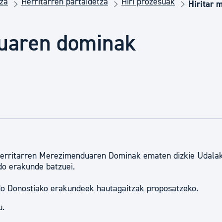
tza
Herritarren partaidetza
Hiri prozesuak
Euskara
Hiritar 
duaren dominak
Garapen ekonomikoa e
Berdintasuna, Giza Esk
Kultura
Turismoa
 Herritarren Merezimenduaren Dominak ematen dizkie Udala
do erakunde batzuei.
edo Donostiako erakundeek hautagaitzak proposatzeko.
u.