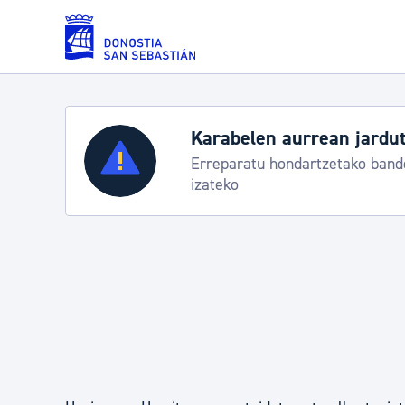
Eduki nagusira joan
Karabelen aurrean jardut
Zerbitzuak
Erreparatu hondartzetako bande
izateko
Errolda eta gai pertsonalak
Gizarte-zerbitzuak
Mugikortasuna