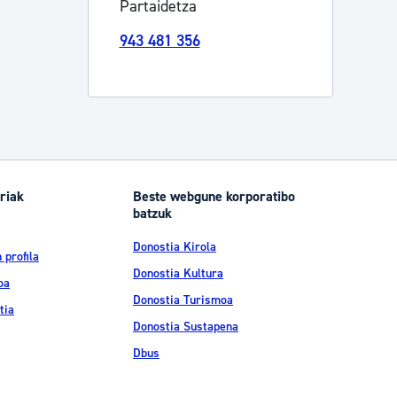
Partaidetza
Izapideen katalogoa
943 481 356
Tramitaziorako laguntza
riak
Beste webgune korporatibo
batzuk
Donostia Kirola
 profila
Donostia Kultura
oa
Donostia Turismoa
tia
Donostia Sustapena
Dbus