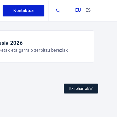
Buscar
EU
ES
Kontaktua
usia 2026
ketak eta garraio zerbitzu bereziak
intza
Itxi oharrak
ndakinak eta ingurumena