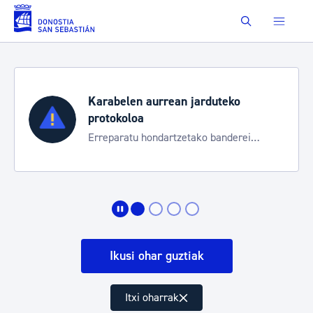
Eduki nagusira joan
Buscar
Karabelen aurrean jarduteko
protokoloa
Erreparatu hondartzetako banderei
egoeraren berri izateko
Ikusi ohar guztiak
Itxi oharrak