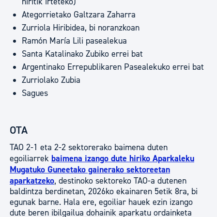
hiritik irteteko)
Ategorrietako Galtzara Zaharra
Zurriola Hiribidea, bi noranzkoan
Ramón María Lili pasealekua
Santa Katalinako Zubiko errei bat
Argentinako Errepublikaren Pasealekuko errei bat
Zurriolako Zubia
Sagues
OTA
TAO 2-1 eta 2-2 sektorerako baimena duten
egoiliarrek
baimena izango dute hiriko Aparkaleku
Mugatuko Guneetako gainerako sektoreetan
aparkatzeko
, destinoko sektoreko TAO-a dutenen
baldintza berdinetan, 2026ko ekainaren 5etik 8ra, bi
egunak barne. Hala ere, egoiliar hauek ezin izango
dute beren ibilgailua dohainik aparkatu ordainketa