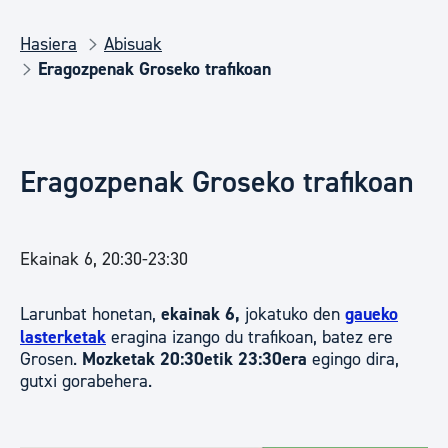
Hasiera
Abisuak
Eragozpenak Groseko trafikoan
Eragozpenak Groseko trafikoan
Ekainak 6, 20:30-23:30
Larunbat honetan,
ekainak 6,
jokatuko den
gaueko
lasterketak
eragina izango du trafikoan, batez ere
Grosen.
Mozketak 20:30etik 23:30era
egingo dira,
gutxi gorabehera.