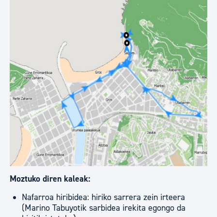
Moztuko diren kaleak:
Nafarroa hiribidea: hiriko sarrera zein irteera
(Marino Tabuyotik sarbidea irekita egongo da