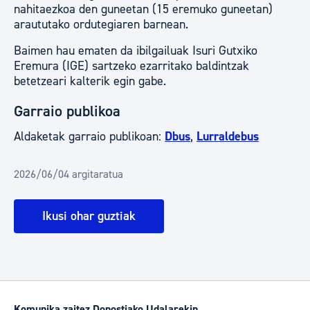
nahitaezkoa den guneetan (15 eremuko guneetan)
araututako ordutegiaren barnean.
Baimen hau ematen da ibilgailuak Isuri Gutxiko
Eremura (IGE) sartzeko ezarritako baldintzak
betetzeari kalterik egin gabe.
Garraio publikoa
Aldaketak garraio publikoan:
Dbus
,
Lurraldebus
2026/06/04 argitaratua
Ikusi ohar guztiak
Komunika zaitez Donostiako Udalarekin