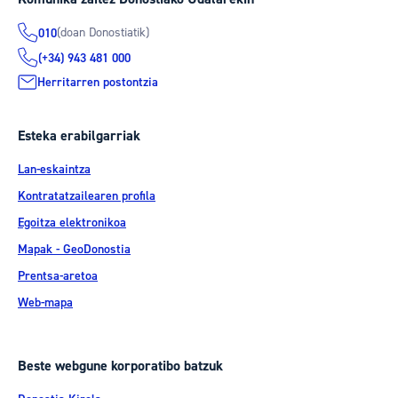
(doan Donostiatik)
010
(+34) 943 481 000
Herritarren postontzia
Esteka erabilgarriak
Lan-eskaintza
Kontratatzailearen profila
Egoitza elektronikoa
Mapak - GeoDonostia
Prentsa-aretoa
Web-mapa
Beste webgune korporatibo batzuk