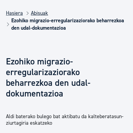
Hasiera
Abisuak
Ezohiko migrazio-erregularizaziorako beharrezkoa
den udal-dokumentazioa
Ezohiko migrazio-
erregularizaziorako
beharrezkoa den udal-
dokumentazioa
Aldi baterako bulego bat aktibatu da kalteberatasun-
ziurtagiria eskatzeko