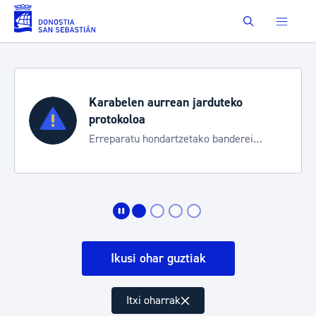
Eduki nagusira joan
Buscar
Karabelen aurrean jarduteko
protokoloa
Erreparatu hondartzetako banderei
egoeraren berri izateko
Ikusi ohar guztiak
Itxi oharrak