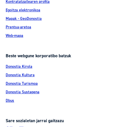
Kontratatzailearen profila
Egoitza elektronikoa
Mapak - GeoDonostia
Prentsa-aretoa
Web-mapa
Beste webgune korporatibo batzuk
Donostia Kirola
Donostia Kultura
Donostia Turismoa
Donostia Sustapena
Dbus
Sare sozialetan jarrai gaitzazu