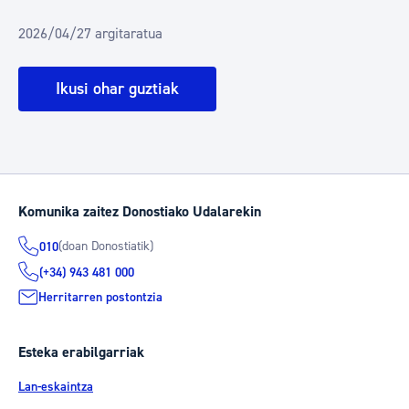
2026/04/27 argitaratua
Ikusi ohar guztiak
Komunika zaitez Donostiako Udalarekin
(doan Donostiatik)
010
(+34) 943 481 000
Herritarren postontzia
Esteka erabilgarriak
Lan-eskaintza