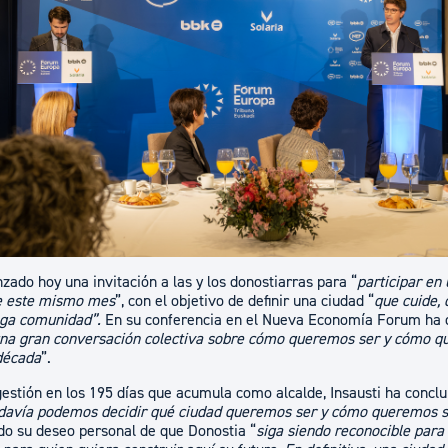
ad
Administración municipal
Tablón de anuncios oficiales
Calendario fiscal
tural
Portal de transparencia
nzado hoy una invitación a las y los donostiarras para “
participar en
de este mismo mes
”, con el objetivo de definir una ciudad “
que cuide,
nga comunidad”.
En su conferencia en el Nueva Economía Forum ha 
na gran conversación colectiva sobre cómo queremos ser y cómo que
década
”.
estión en los 195 días que acumula como alcalde, Insausti ha conclu
todavía podemos decidir qué ciudad queremos ser y cómo queremos se
do su deseo personal de que Donostia “
siga siendo reconocible para 