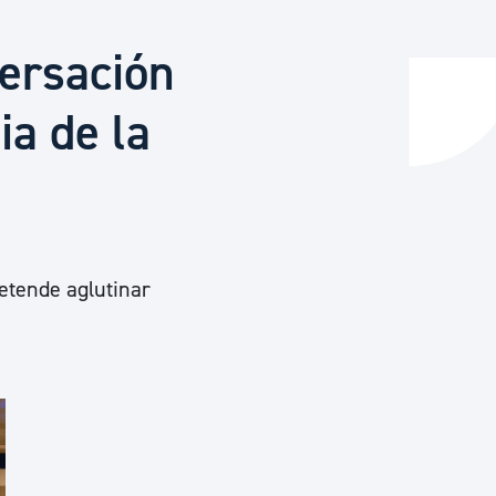
versación
y empleo
ia de la
manos y convivencia
retende aglutinar