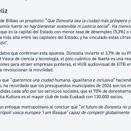
liz
de Bilbao un propósito: “
Que Donostia sea la ciudad más próspera y 
mía fuerte no hay bienestar sostenible ni justicia social
”. Ha menci
 que es la capital del Estado con menor tasa de desempleo (5,3%) o
 más alta entre las capitales del Estado, y ha vinculado estas cifras 
ión
”.
tos que confirman esta apuesta. Donostia invierte el 3,7% de su PIB
 Vasca de ciencia y tecnología, el polo cuántico de Ibaeta es una re
lones para atraer empresas punteras, el HUB audiovisual de EITB e
a revolucionar la movilidad.
 que “
queremos una ciudad humana, igualitaria e inclusiva
” hacien
ido, ha recordado que los presupuestos municipales de 2026 son los má
didas cada año por los servicios sociales, que el 70% de donostiarras
ia Kultura es el mayor club de toda Euskadi con 130.000 socios.
un enfoque metropolitano al concluir que “
el futuro de Donostia no 
ópoli vasca europea ‘I am Basque’ capaz de competir globalmente s