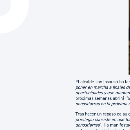
La ciudad
Actualid
La ciudad ahora
Noticias
Descubre la ciudad
Avisos
La ciudad futura
Agenda cul
El alcalde Jon Insausti ha la
poner en marcha a finales 
oportunidades y que mante
próximas semanas abrirá
“u
donostiarras en la próxima 
Tras hacer un repaso de su g
privilegio consiste en que 
donostiarras
”. Ha manifesta