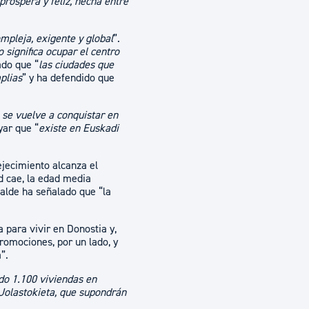
próspera y feliz, hecha entre
mpleja, exigente y global
”.
 significa ocupar el centro
ado que “
las ciudades que
plias
” y ha defendido que
e se vuelve a conquistar en
yar que “
existe en Euskadi
ejecimiento alcanza el
ad cae, la edad media
calde ha señalado que “la
 para vivir en Donostia y,
romociones, por un lado, y
”.
do 1.100 viviendas en
y Jolastokieta, que supondrán