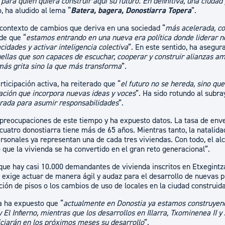
para quien quiera construir aquí su futuro. En definitiva, una ciudad 
o, ha aludido al lema “
Batera, bagera, Donostiarra Topera
”.
 contexto de cambios que deriva en una sociedad “
más acelerada, co
de que “
estamos entrando en una nueva era política donde liderar no
cidades y activar inteligencia colectiva
”. En este sentido, ha asegur
ellas que son capaces de escuchar, cooperar y construir alianzas am
e más grita sino la que más transforma
”.
rticipación activa, ha reiterado que “
el futuro no se hereda, sino qu
ción que incorpora nuevas ideas y voces
”. Ha sido rotundo al subra
rada para asumir responsabilidades
”.
 preocupaciones de este tiempo y ha expuesto datos. La tasa de env
 cuatro donostiarra tiene más de 65 años. Mientras tanto, la natalid
sonales ya representan una de cada tres viviendas. Con todo, el al
 que la vivienda se ha convertido en el gran reto generacional”.
 que hay casi 10.000 demandantes de vivienda inscritos en Etxegintza
o exige actuar de manera ágil y audaz para el desarrollo de nuevas p
gación de pisos o los cambios de uso de locales en la ciudad construida
a ha expuesto que “
actualmente en Donostia ya estamos construyen
 El Infierno, mientras que los desarrollos en Illarra, Txominenea II 
iciarán en los próximos meses su desarrollo
”.