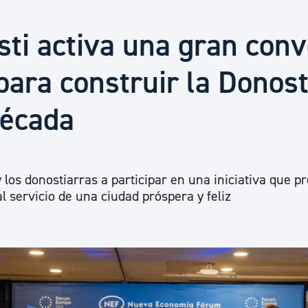
Euskera
sti activa una gran con
Desarrollo económico 
para construir la Donost
década
Igualdad, Derechos Hu
Cultura
 y los donostiarras a participar en una iniciativa que p
l servicio de una ciudad próspera y feliz
Turismo