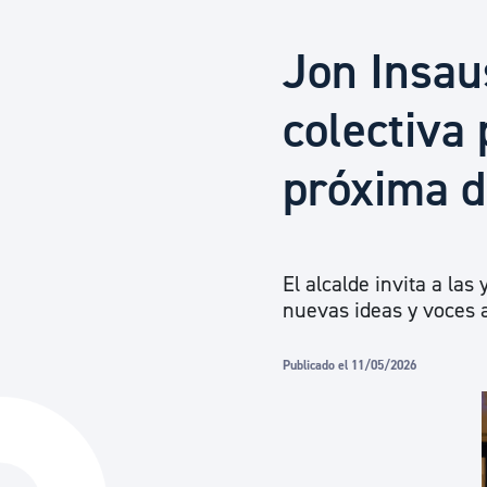
Seguridad ciudadana y emergencias
Jon Insau
Salud Pública, animales y consumo
colectiva 
próxima 
Infancia y juventud
Participación ciudadana y asociacionismo
El alcalde invita a las
nuevas ideas y voces a
Deporte
Publicado el 11/05/2026