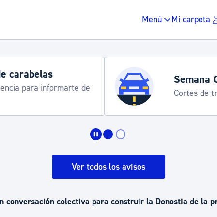
Menú
Mi carpeta
 carabelas
Semana Gr
ncia para informarte de
Cortes de tráf
Impuestos y multas
Vivienda y urbanis
Ver todos los avisos
Espacio público, r
an conversación colectiva para construir la Donostia de la 