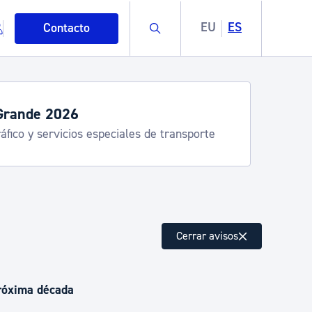
Buscar
EU
ES
Contacto
ande 2026
ico y servicios especiales de transporte
mo
Cerrar avisos
esiduos y medioambiente
próxima década