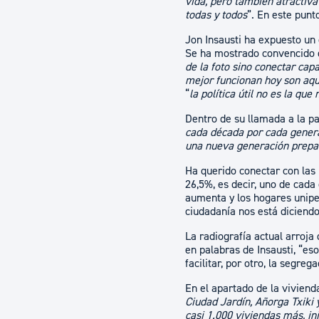
vida, pero también atractiva 
todas y todos
”. En este punt
Jon Insausti ha expuesto un
Se ha mostrado convencido 
de la foto sino conectar capa
mejor funcionan hoy son aqu
“
la política útil no es la qu
Dentro de su llamada a la pa
cada década por cada genera
una nueva generación prepa
Ha querido conectar con las
26,5%, es decir, uno de cada
aumenta y los hogares uniper
ciudadanía nos está diciendo
La radiografía actual arroja
en palabras de Insausti, “es
facilitar, por otro, la segre
En el apartado de la viviend
Ciudad Jardín, Añorga Txiki y
casi 1.000 viviendas más, in