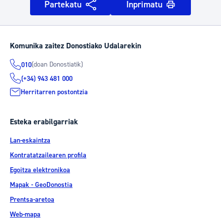
Partekatu
Inprimatu
Komunika zaitez Donostiako Udalarekin
(doan Donostiatik)
010
(+34) 943 481 000
Herritarren postontzia
Esteka erabilgarriak
Lan-eskaintza
Kontratatzailearen profila
Egoitza elektronikoa
Mapak - GeoDonostia
Prentsa-aretoa
Web-mapa