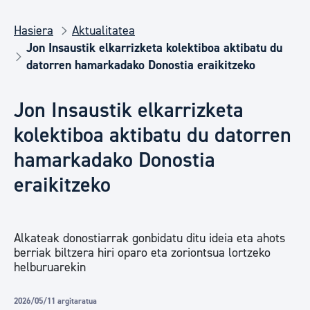
Hasiera
Aktualitatea
Jon Insaustik elkarrizketa kolektiboa aktibatu du
datorren hamarkadako Donostia eraikitzeko
Jon Insaustik elkarrizketa
kolektiboa aktibatu du datorren
hamarkadako Donostia
eraikitzeko
Alkateak donostiarrak gonbidatu ditu ideia eta ahots
berriak biltzera hiri oparo eta zoriontsua lortzeko
helburuarekin
2026/05/11 argitaratua