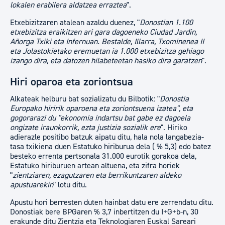
lokalen erabilera aldatzea erraztea
".
Etxebizitzaren atalean azaldu duenez, "
Donostian 1.100
etxebizitza eraikitzen ari gara dagoeneko Ciudad Jardin,
Añorga Txiki eta Infernuan. Bestalde, Illarra, Txominenea II
eta Jolastokietako eremuetan ia 1.000 etxebizitza gehiago
izango dira, eta datozen hilabeteetan hasiko dira garatzen
".
Hiri oparoa eta zoriontsua
Alkateak helburu bat sozializatu du Bilbotik: "
Donostia
Europako hiririk oparoena eta zoriontsuena izatea", eta
gogorarazi du "ekonomia indartsu bat gabe ez dagoela
ongizate iraunkorrik, ezta justizia sozialik ere
". Hiriko
adierazle positibo batzuk aipatu ditu, hala nola langabezia-
tasa txikiena duen Estatuko hiriburua dela ( % 5,3) edo batez
besteko errenta pertsonala 31.000 eurotik gorakoa dela,
Estatuko hiriburuen artean altuena, eta zifra horiek
"
zientziaren, ezagutzaren eta berrikuntzaren aldeko
apustuarekin
" lotu ditu.
Apustu hori berresten duten hainbat datu ere zerrendatu ditu.
Donostiak bere BPGaren % 3,7 inbertitzen du I+G+b-n, 30
erakunde ditu Zientzia eta Teknologiaren Euskal Sareari