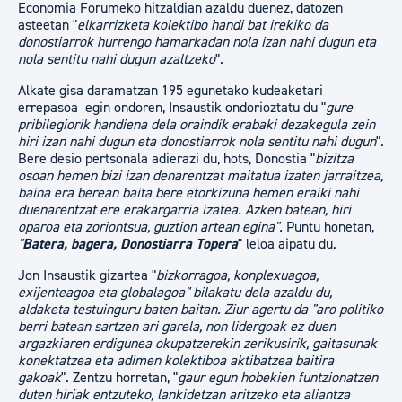
Economia Forumeko hitzaldian azaldu duenez, datozen
asteetan "
elkarrizketa kolektibo handi bat irekiko da
donostiarrok hurrengo hamarkadan nola izan nahi dugun eta
nola sentitu nahi dugun azaltzeko
".
Alkate gisa daramatzan 195 egunetako kudeaketari
errepasoa egin ondoren, Insaustik ondorioztatu du "
gure
pribilegiorik handiena dela oraindik erabaki dezakegula zein
hiri izan nahi dugun eta donostiarrok nola sentitu nahi dugun
".
Bere desio pertsonala adierazi du, hots, Donostia "
bizitza
osoan hemen bizi izan denarentzat maitatua izaten jarraitzea,
baina era berean baita bere etorkizuna hemen eraiki nahi
duenarentzat ere erakargarria izatea. Azken batean, hiri
oparoa eta zoriontsua, guztion artean egina".
Puntu honetan,
"
Batera, bagera, Donostiarra Topera
" leloa aipatu du.
Jon Insaustik gizartea "
bizkorragoa, konplexuagoa,
exijenteagoa eta globalagoa" bilakatu dela azaldu du,
aldaketa testuinguru baten baitan. Ziur agertu da "aro politiko
berri batean sartzen ari garela, non lidergoak ez duen
argazkiaren erdigunea okupatzerekin zerikusirik, gaitasunak
konektatzea eta adimen kolektiboa aktibatzea baitira
gakoak
". Zentzu horretan, "
gaur egun hobekien funtzionatzen
duten hiriak entzuteko, lankidetzan aritzeko eta aliantza