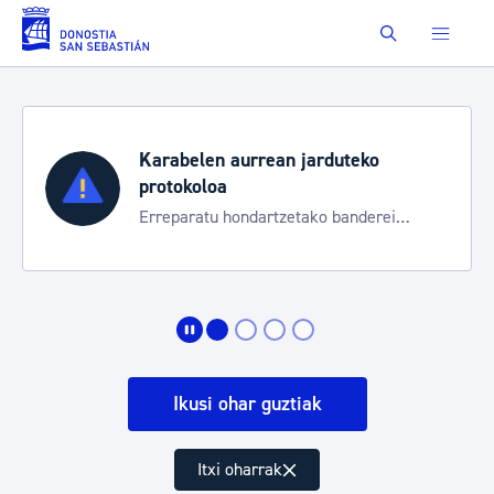
Eduki nagusira joan
Buscar
Karabelen aurrean jarduteko
protokoloa
Erreparatu hondartzetako banderei
egoeraren berri izateko
Ikusi ohar guztiak
Itxi oharrak