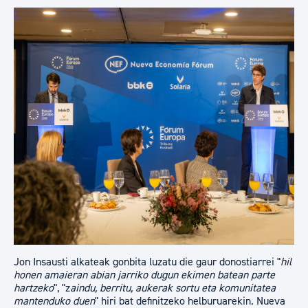
Jon Insausti alkateak gonbita luzatu die gaur donostiarrei "
hil
honen amaieran abian jarriko dugun ekimen batean parte
hartzeko
", "z
aindu, berritu, aukerak sortu eta komunitatea
mantenduko duen
" hiri bat definitzeko helburuarekin. Nueva