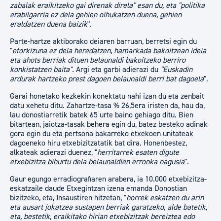
zabalak eraikitzeko gai direnak direla" esan du, eta "politika
erabilgarria ez dela gehien oihukatzen duena, gehien
eraldatzen duena baizik
".
Parte-hartze aktiborako deiaren barruan, berretsi egin du
"
etorkizuna ez dela heredatzen, hamarkada bakoitzean ideia
eta ahots berriak dituen belaunaldi bakoitzeko berriro
konkistatzen baita".
Argi eta garbi adierazi du
"Euskadin
ardurak hartzeko prest dagoen belaunaldi berri bat dagoela
".
Garai honetako kezkekin konektatu nahi izan du eta zenbait
datu xehetu ditu. Zahartze-tasa % 26,5era iristen da, hau da,
lau donostiarretik batek 65 urte baino gehiago ditu. Bien
bitartean, jaiotza-tasak behera egin du, batez besteko adinak
gora egin du eta pertsona bakarreko etxekoen unitateak
dagoeneko hiru etxebizitzatatik bat dira. Honenbestez,
alkateak adierazi duenez, "
herritarrek esaten digute
etxebizitza bihurtu dela belaunaldien erronka nagusia
".
Gaur egungo erradiografiaren arabera, ia 10.000 etxebizitza-
eskatzaile daude Etxegintzan izena emanda Donostian
bizitzeko, eta, Insaustiren hitzetan, "
horrek eskatzen du arin
eta ausart jokatzea sustapen berriak garatzeko, alde batetik,
eta, bestetik, eraikitako hirian etxebizitzak bereiztea edo