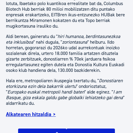
lotuta, Ibaetako polo kuantikoa errealitate bat da, Columbus
Biotech Hub berriak 80 milioi mobilizatzen ditu puntako
enpresak erakartzeko, EITBren ikus-entzunezko HUBak bere
berrikuntza Miramonen kokatzen du eta Topo berriak
mugikortasuna irauliko du.
Aldi berean, gaineratu du "
hiri humanoa, berdintasunezkoa
eta inklusiboa
" nahi dugula, "
zoriontasuna
" helburu. Ildo
horretan, gogorarazi du 2026ko udal aurrekontuak inoizko
sozialenak direla, urtero 18.000 familia artatzen dituztela
gizarte zerbitzuek, donostiarren % 70ek jarduera fisikoa
erregulartasunez egiten dutela eta Donostia Kultura Euskadi
osoko klub handiena dela, 130.000 bazkiderekin.
Hala ere, metropoliaren ikuspegia txertatu du, "
Donostiaren
etorkizuna ezin dela bakarrik ulertu
" ondorioztatuz,
"
Europako euskal metropoli handi baten
" alde eginez. "
I am
Basque, giza eskala galdu gabe globalki lehiatzeko gai dena
"
aldarrikatu du.
Alkatearen hitzaldia >