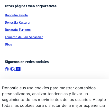
Otras páginas web corporativas
Donostia Kirola
Donostia Kultura
Donostia Turismo
Fomento de San Sebastián
Dbus
Síguenos en redes sociales
Donostia.eus usa cookies para mostrar contenidos
© Donostiako Udala - Ayuntamiento de Donostia / San Sebastián
personalizados, analizar tendencias y llevar un
Ijentea 1, 20003 Donostia / San Sebastián
seguimiento de los movimientos de los usuarios. Acepte
Aviso legal
todas las cookies para disfrutar de la mejor experiencia