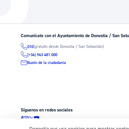
La ciudad
Actualid
La ciudad ahora
Noticias
Descubre la ciudad
Avisos
Comunícate con el Ayuntamiento de Donostia / San Seb
La ciudad futura
Agenda cul
(gratuito desde Donostia / San Sebastián)
010
(+34) 943 481 000
Buzón de la ciudadanía
Síguenos en redes sociales
Donostia.eus usa cookies para mostrar conten