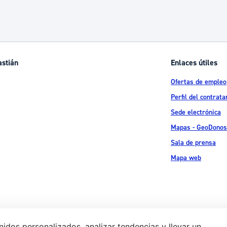
ad
Administración municipal
Tablón de anuncios oficiales
Calendario fiscal
astián
Enlaces útiles
tural
Portal de transparencia
Ofertas de empleo
Perfil del contrata
Sede electrónica
Mapas - GeoDonos
Sala de prensa
Mapa web
idos personalizados, analizar tendencias y llevar un