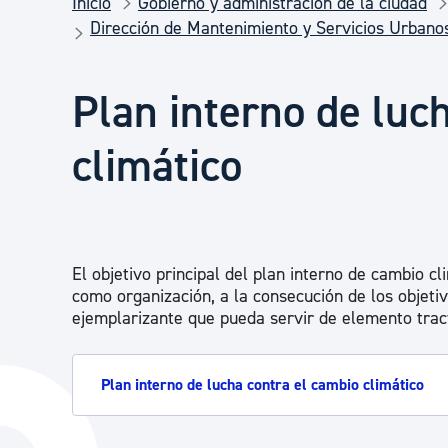
Inicio
Gobierno y administración de la ciudad
Seguridad ciudadana y emergencias
Dirección de Mantenimiento y Servicios Urbano
Salud Pública, animales y consumo
Plan interno de luc
climático
Infancia y juventud
Participación ciudadana y asociacionismo
El objetivo principal del plan interno de cambio c
como organización, a la consecución de los objeti
Deporte
ejemplarizante que pueda servir de elemento trac
Plan interno de lucha contra el cambio climático