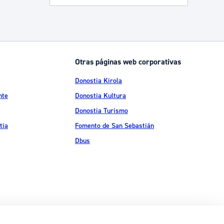
Catálogo de trámites
Ayuda a la tramitación
Otras páginas web corporativas
Donostia Kirola
nte
Donostia Kultura
Donostia Turismo
tia
Fomento de San Sebastián
Dbus