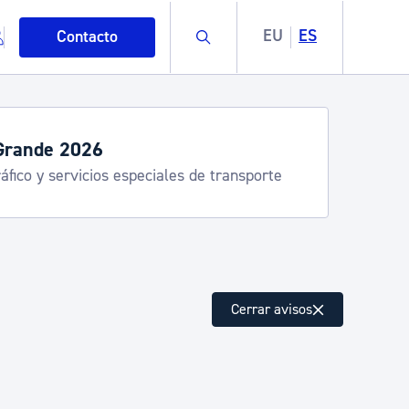
Buscar
EU
ES
Contacto
Grande 2026
áfico y servicios especiales de transporte
mo
Cerrar avisos
esiduos y medioambiente