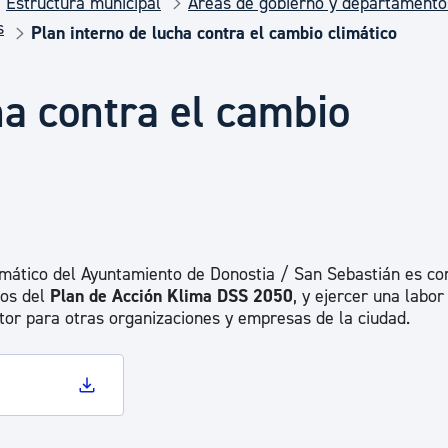
Estructura municipal
Áreas de gobierno y departamento
Euskera
s
Plan interno de lucha contra el cambio climático
Desarrollo económico 
ha contra el cambio
Igualdad, Derechos Hu
Cultura
limático del Ayuntamiento de Donostia / San Sebastián es con
vos del
Plan de Acción Klima DSS 2050
, y ejercer una labor
Turismo
tor para otras organizaciones y empresas de la ciudad.