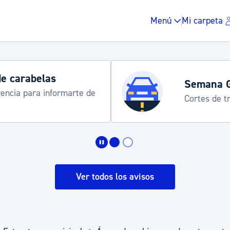
Menú
Mi carpeta
de carabelas
Semana 
rencia para informarte de
Cortes de tr
Impuestos y multas
Vivienda y urbanis
Ver todos los avisos
Espacio público, r