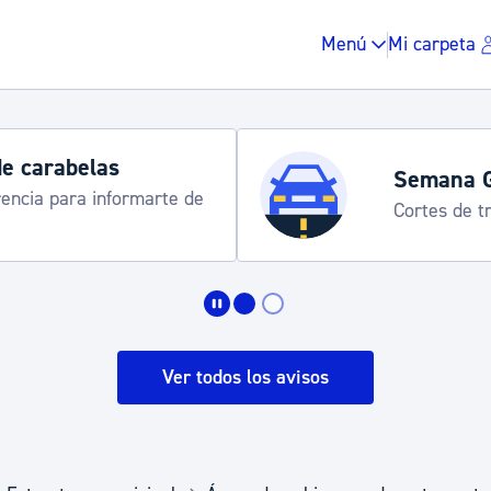
Menú
Mi carpeta
de carabelas
Semana 
rencia para informarte de
Cortes de tr
Impuestos y multas
Vivienda y urbanis
Ver todos los avisos
Espacio público, r