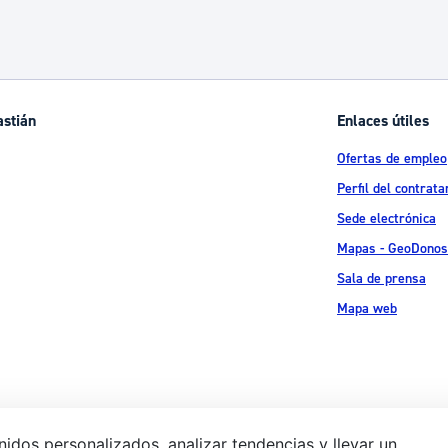
astián
Enlaces útiles
Ofertas de empleo
Perfil del contrata
Sede electrónica
Mapas - GeoDonos
Sala de prensa
Mapa web
idos personalizados, analizar tendencias y llevar un