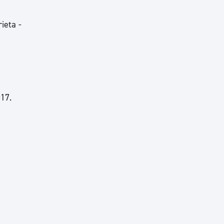
ieta -
017.