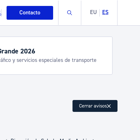
Buscar
EU
ES
Contacto
Grande 2026
áfico y servicios especiales de transporte
mo
Cerrar avisos
esiduos y medioambiente