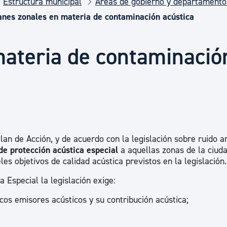
Estructura municipal
Áreas de gobierno y departamento
Euskera
anes zonales en materia de contaminación acústica
Desarrollo económico 
materia de contaminació
Igualdad, Derechos Hu
Cultura
Plan de Acción, y de acuerdo con la legislación sobre ruido a
de protección acústica especial
a aquellas zonas de la ciud
Turismo
les objetivos de calidad acústica previstos en la legislación.
 Especial la legislación exige:
focos emisores acústicos y su contribución acústica;