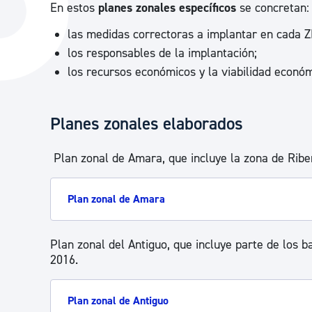
En estos
planes zonales específicos
se concretan:
La ciudad
Actualid
las medidas correctoras a implantar en cada Z
La ciudad ahora
Noticias
los responsables de la implantación;
Descubre la ciudad
Avisos
los recursos económicos y la viabilidad económ
La ciudad futura
Agenda cul
Planes zonales elaborados
Plan zonal de Amara, que incluye la zona de Ribe
Plan zonal de Amara
Plan zonal del Antiguo, que incluye parte de los b
2016.
Plan zonal de Antiguo