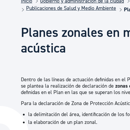
Inicio
Gobierno y administración de la ciudad
Seguridad ciudadana y emergencias
Publicaciones de Salud y Medio Ambiente
Pl
Salud Pública, animales y consumo
Planes zonales en 
acústica
Infancia y juventud
Participación ciudadana y asociacionismo
Dentro de las líneas de actuación definidas en el 
se plantea la realización de declaración de
zonas 
Deporte
definidas en el Plan en las que se superan los nive
Para la declaración de Zona de Protección Acústica
la delimitación del área, identificación de los 
la elaboración de un plan zonal.