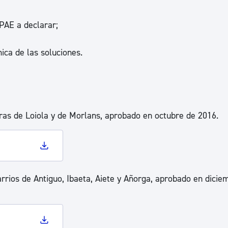
ad
Administración municipal
PAE a declarar;
Tablón de anuncios oficiales
Calendario fiscal
ica de las soluciones.
tural
Portal de transparencia
ras de Loiola y de Morlans, aprobado en octubre de 2016.
arrios de Antiguo, Ibaeta, Aiete y Añorga, aprobado en dicie