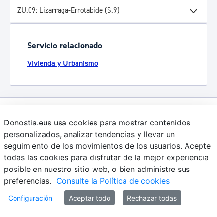
ZU.09: Lizarraga-Errotabide (S.9)
Servicio relacionado
Vivienda y Urbanismo
Comunícate con el Ayuntamiento de Donostia / San
Donostia.eus usa cookies para mostrar contenidos
Sebastián
personalizados, analizar tendencias y llevar un
(gratuito desde Donostia / San Sebastián)
010
seguimiento de los movimientos de los usuarios. Acepte
todas las cookies para disfrutar de la mejor experiencia
(+34) 943 481 000
posible en nuestro sitio web, o bien administre sus
Buzón de la ciudadanía
preferencias.
Consulte la Política de cookies
Configuración
Aceptar todo
Rechazar todas
Enlaces útiles