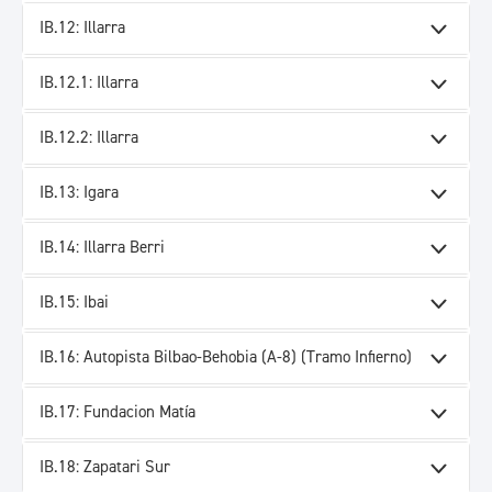
IB.12: Illarra
IB.12.1: Illarra
IB.12.2: Illarra
IB.13: Igara
IB.14: Illarra Berri
IB.15: Ibai
IB.16: Autopista Bilbao-Behobia (A-8) (Tramo Infierno)
IB.17: Fundacion Matía
IB.18: Zapatari Sur