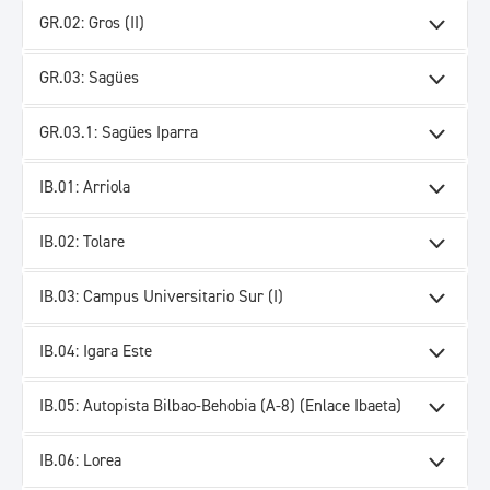
GR.02: Gros (II)
GR.03: Sagües
GR.03.1: Sagües Iparra
IB.01: Arriola
IB.02: Tolare
IB.03: Campus Universitario Sur (I)
IB.04: Igara Este
IB.05: Autopista Bilbao-Behobia (A-8) (Enlace Ibaeta)
IB.06: Lorea