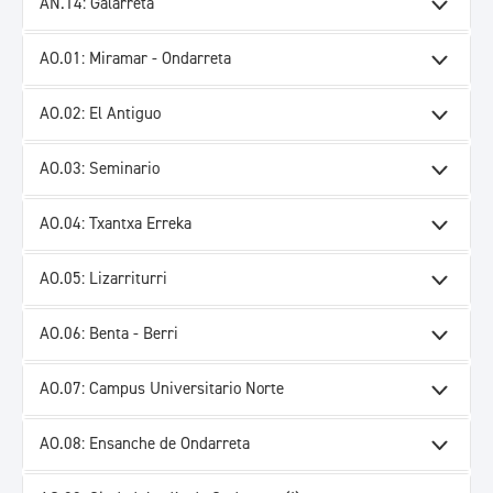
AÑ.14: Galarreta
AO.01: Miramar - Ondarreta
AO.02: El Antiguo
AO.03: Seminario
AO.04: Txantxa Erreka
AO.05: Lizarriturri
AO.06: Benta - Berri
AO.07: Campus Universitario Norte
AO.08: Ensanche de Ondarreta