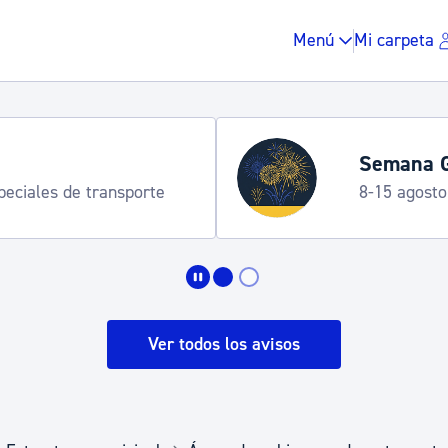
Menú
Mi carpeta
Semana G
speciales de transporte
8-15 agosto
Impuestos y multas
Vivienda y urbanis
Ver todos los avisos
Espacio público, r