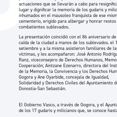
actuaciones que se llevarán a cabo para resignific
La ciudad
Actualid
lugar y dignificar la memoria de los gudaris y mili
La ciudad ahora
Noticias
inhumados en el mausoleo franquista de ese mis
cementerio, erigido para albergar y honrar restos
Descubre la ciudad
Avisos
combatientes sublevados.
La ciudad futura
Agenda cul
La presentación coincidió con el 86 aniversario de
caída de la ciudad a manos de los sublevados. el 
setiembre y a la misma asistieron familiares de la
víctimas, y les acompañaron: José Antonio Rodríg
Ranz, viceconsejero de Derechos Humanos, Memor
Cooperación; Aintzane Ezenarro, directora del Inst
de la Memoria, la Convivencia y los Derechos Hu
Gogora y Ane Oyarbide, concejala de Igualdad,
Solidaridad y Derechos Civiles del Ayuntamiento d
Donostia-San Sebastián.
El Gobierno Vasco, a través de Gogora, y el Ayun
de los 17 gudaris y milicianos que, se conoce has