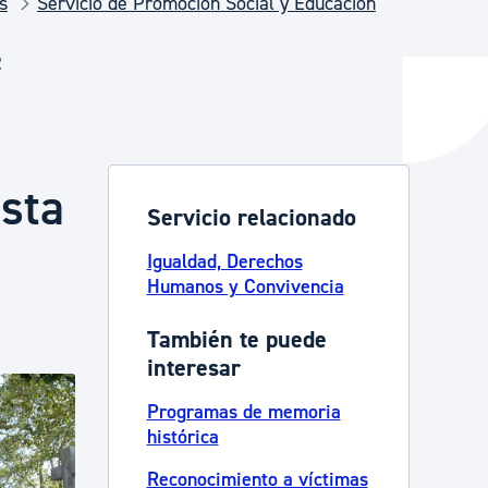
s
Servicio de Promoción Social y Educación
2
y empleo
manos y convivencia
ista
Servicio relacionado
Igualdad, Derechos
Humanos y Convivencia
También te puede
interesar
Programas de memoria
histórica
Reconocimiento a víctimas