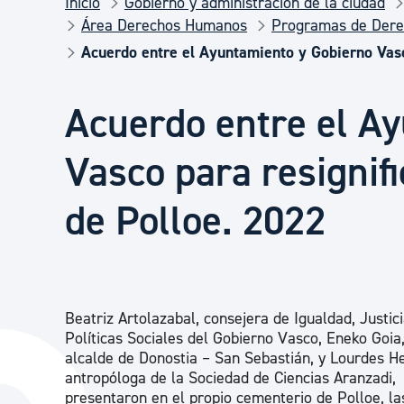
Inicio
Gobierno y administración de la ciudad
Seguridad ciudadana y emergencias
Área Derechos Humanos
Programas de Der
Acuerdo entre el Ayuntamiento y Gobierno Vasc
Salud Pública, animales y consumo
Acuerdo entre el A
Infancia y juventud
Vasco para resignif
de Polloe. 2022
Participación ciudadana y asociacionismo
Deporte
Beatriz Artolazabal, consejera de Igualdad, Justici
Políticas Sociales del Gobierno Vasco, Eneko Goia
alcalde de Donostia – San Sebastián, y Lourdes He
antropóloga de la Sociedad de Ciencias Aranzadi,
presentaron en el propio cementerio de Polloe, la