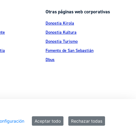
Otras páginas web corporativas
Donostia Kirola
nte
Donostia Kultura
Donostia Turismo
tia
Fomento de San Sebastián
Dbus
ítica de privacidad
Política de cookies
Declaración de accesibilidad
onfiguración
Aceptar todo
Rechazar todas