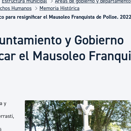
Estructura municipal
Áreas de gobierno y departamento
Euskera
echos Humanos
Memoria Histórica
o para resignificar el Mausoleo Franquista de Polloe. 202
Desarrollo económico 
yuntamiento y Gobierno
Igualdad, Derechos Hu
icar el Mausoleo Franqu
Cultura
Turismo
a y
,
rrasti,
s