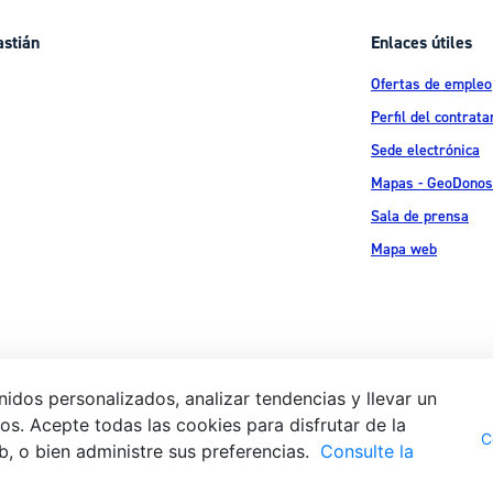
astián
Enlaces útiles
Ofertas de empleo
Perfil del contrata
Sede electrónica
Mapas - GeoDonos
Sala de prensa
Mapa web
idos personalizados, analizar tendencias y llevar un
s. Acepte todas las cookies para disfrutar de la
Aviso legal
Pol
 Ijentea 1,
C
b, o bien administre sus preferencias.
Consulte la