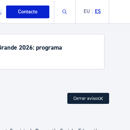
Buscar
EU
ES
Contacto
rande 2026: programa
mo
Cerrar avisos
esiduos y medioambiente