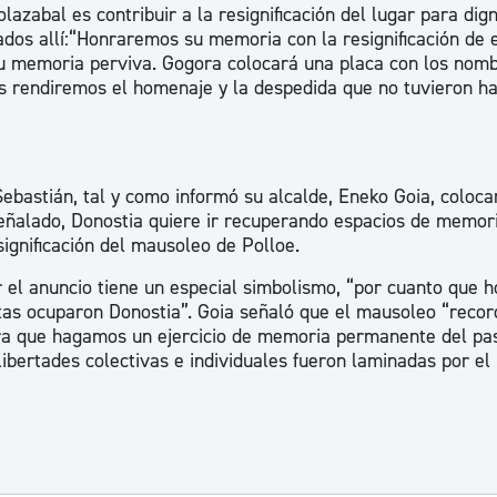
lazabal es contribuir a la resignificación del lugar para digni
os allí:“Honraremos su memoria con la resignificación de 
su memoria perviva. Gogora colocará una placa con los nom
es rendiremos el homenaje y la despedida que no tuvieron h
ebastián, tal y como informó su alcalde, Eneko Goia, coloca
eñalado, Donostia quiere ir recuperando espacios de memori
significación del mausoleo de Polloe.
r el anuncio tiene un especial simbolismo, “por cuanto que h
stas ocuparon Donostia”. Goia señaló que el mausoleo “recor
para que hagamos un ejercicio de memoria permanente del pa
libertades colectivas e individuales fueron laminadas por el