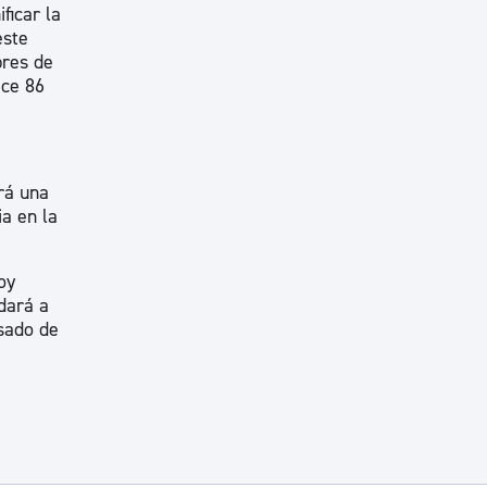
ficar la
este
bres de
ace 86
rá una
a en la
oy
dará a
sado de