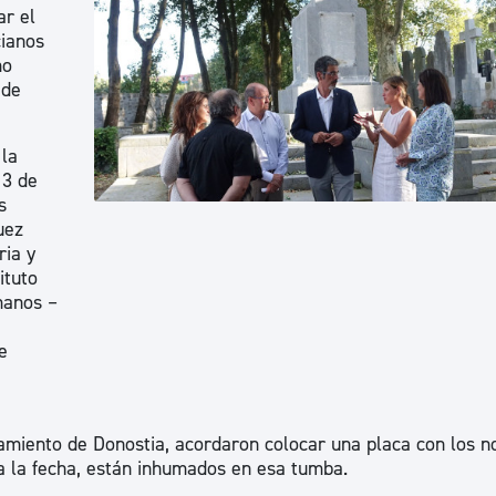
ar el
ad
Administración municipal
cianos
Tablón de anuncios oficiales
mo
 de
Calendario fiscal
tural
Portal de transparencia
 la
13 de
s
uez
ia y
ituto
manos –
e
tamiento de Donostia, acordaron colocar una placa con los 
ta la fecha, están inhumados en esa tumba.