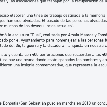
das y las asociaciones que trabajan por la recuperación de l
ad
Administración municipal
Tablón de anuncios oficiales
reciso elaborar una línea de trabajo destinada a la memoria h
ue han sido olvidadas. El pasado de las personas olvidadas
Calendario fiscal
r muchos de los desequilibrios actuales”.
tural
Portal de transparencia
brió la escultura "Dual", realizada por Amaia Mateos y Tom
cado por el Ayuntamiento para homenajear a las personas f
ado del 36, la guerra y la dictadura franquista en nuestra c
onato y cuenta con 400 perforaciones que recuerdan a las 40
cultura hay una peana donde están grabados los nombres y ape
cibieron una insignia conmemorativa, que representa la escu
e Donostia/San Sebastián puso en marcha en 2013 un conc