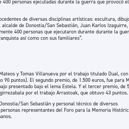
e 400 personas ejecutadas durante la guerra que provocó el
edentes de diversas disciplinas artísticas: escultura, dibuj
 alcalde de Donostia/San Sebastián, Juan Karlos Izaguirre,
mente 400 personas que ejecutaron durante durante la gue
ranquista así como con sus familiares”.
Mateos y Tomas Villanueva por el trabajo titulado Dual, con
mo 90 puntos). El segundo premio, de 1.500 euros, fue para 
bajo presentado bajo el lema Estela. Y el tercer premio, de 
girrezabala por el trabajo Arrastoak, que obtuvo 43 puntos.
 Donostia/San Sebastián y personal técnico de diversos
s personas representantes del Foro para la Memoria Históric
manos.