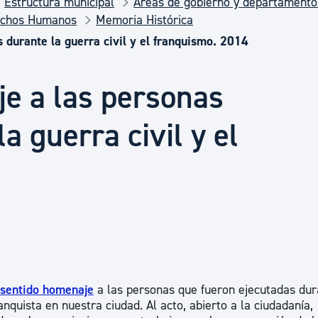
Estructura municipal
Áreas de gobierno y departamento
Euskera
echos Humanos
Memoria Histórica
 durante la guerra civil y el franquismo. 2014
Desarrollo económico 
e a las personas
Igualdad, Derechos Hu
a guerra civil y el
Cultura
Turismo
 sentido homenaje
a las personas que fueron ejecutadas dur
anquista en nuestra ciudad. Al acto, abierto a la ciudadanía,