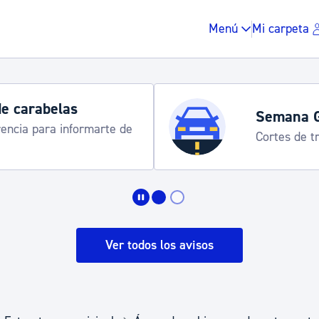
Menú
Mi carpeta
de carabelas
Semana 
rencia para informarte de
Cortes de tr
Impuestos y multas
Vivienda y urbanis
Ver todos los avisos
Espacio público, r