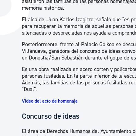
asistieron las familias de las personas homenajea
La ciudad
Actualid
memoria histórica.
La ciudad ahora
Noticias
El alcalde, Juan Karlos Izagirre, señaló que "es p
para recuperar la memoria de aquellas personas q
Descubre la ciudad
Avisos
silenciadas o despreciadas nos ayuda a comprende
La ciudad futura
Agenda cul
Posteriormente, frente al Palacio Goikoa se descu
Villanueva, ganadora del concurso de ideas convo
en Donostia/San Sebastián durante el golpe de est
Es una obra realizada en acero corten y policarb
personas fusiladas. En la parte inferior de la es
Además, las familias de las personas fusiladas re
"Dual".
Vídeo del acto de homenaje
Concurso de ideas
El área de Derechos Humanos del Ayuntamiento d