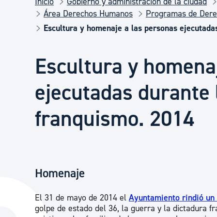
Inicio
Gobierno y administración de la ciudad
Seguridad ciudadana y emergencias
Área Derechos Humanos
Programas de Der
Escultura y homenaje a las personas ejecutadas
Salud Pública, animales y consumo
Escultura y homenaj
Infancia y juventud
ejecutadas durante l
franquismo. 2014
Participación ciudadana y asociacionismo
Deporte
Homenaje
El 31 de mayo de 2014 el
Ayuntamiento rindió un
golpe de estado del 36, la guerra y la dictadura fr