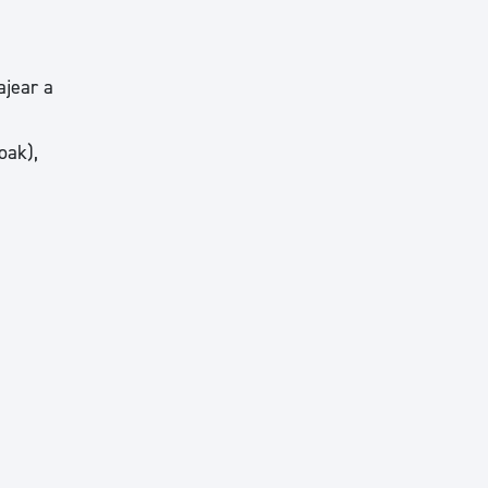
ajear a
oak),