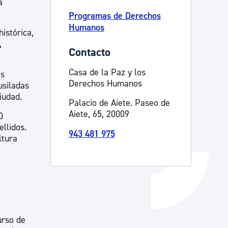
a
Programas de Derechos
Catálogo de trámites
Humanos
istórica,
,
Contacto
Ayuda a la tramitación
Casa de la Paz y los
ás
Derechos Humanos
usiladas
iudad.
Palacio de Aiete. Paseo de
Aiete, 65, 20009
0
llidos.
943 481 975
ltura
urso de