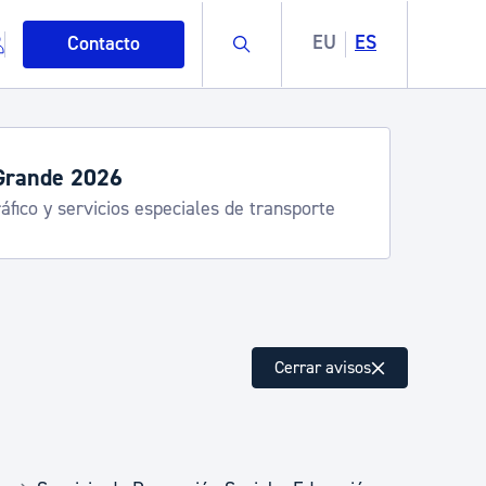
Buscar
EU
ES
Contacto
Grande 2026
áfico y servicios especiales de transporte
mo
Cerrar avisos
esiduos y medioambiente