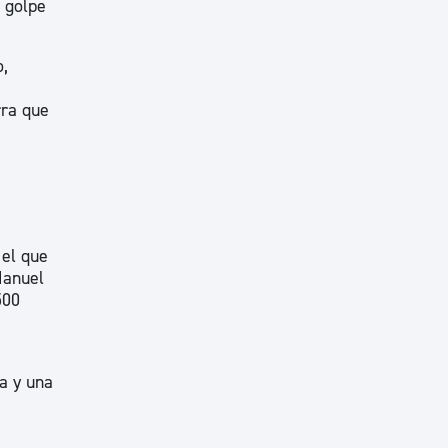
 golpe
o,
rra que
 el que
Manuel
500
a y una