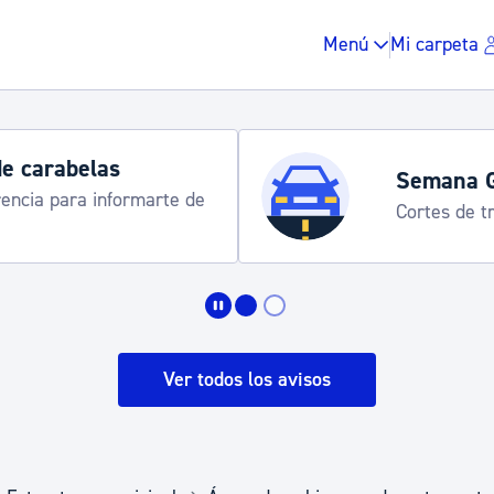
Menú
Mi carpeta
de carabelas
Semana 
rencia para informarte de
Cortes de tr
Impuestos y multas
Vivienda y urbanis
Ver todos los avisos
Espacio público, r