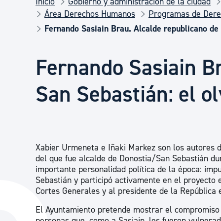
Inicio
Gobierno y administración de la ciudad
Seguridad ciudadana y emergencias
Área Derechos Humanos
Programas de Der
Fernando Sasiain Brau. Alcalde republicano de 
Salud Pública, animales y consumo
Fernando Sasiain Br
Infancia y juventud
San Sebastián: el ol
Participación ciudadana y asociacionismo
Xabier Urmeneta e Iñaki Markez son los autores de
Deporte
del que fue alcalde de Donostia/San Sebastián dur
importante personalidad política de la época: imp
Sebastián y participó activamente en el proyecto e
Cortes Generales y al presidente de la República 
El Ayuntamiento pretende mostrar el compromiso c
personas que, como a Sasiain, les fueron vulnerad