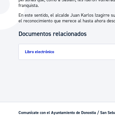
La ciudad
Actualid
franquista.
La ciudad ahora
Noticias
En este sentido, el alcalde Juan Karlos Izagirre s
el reconocimiento que merece al hasta ahora desc
Descubre la ciudad
Avisos
Documentos relacionados
La ciudad futura
Agenda cul
Libro electrónico
Comunícate con el Ayuntamiento de Donostia / San Seb