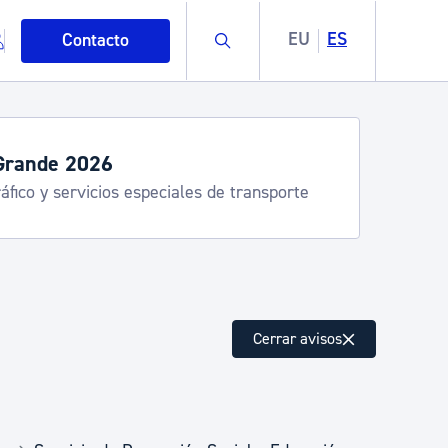
Buscar
EU
ES
Contacto
Grande 2026
áfico y servicios especiales de transporte
mo
Cerrar avisos
esiduos y medioambiente