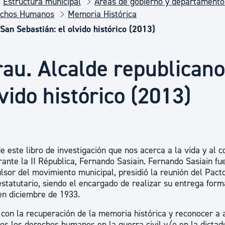
Estructura municipal
Áreas de gobierno y departamento
Euskera
echos Humanos
Memoria Histórica
San Sebastián: el olvido histórico (2013)
Desarrollo económico 
au. Alcalde republicano
Igualdad, Derechos Hu
vido histórico (2013)
Cultura
 este libro de investigación que nos acerca a la vida y al c
Turismo
ante la II Républica, Fernando Sasiain. Fernando Sasiain fu
ulsor del movimiento municipal, presidió la reunión del Pact
statutario, siendo el encargado de realizar su entrega form
en diciembre de 1933.
on la recuperación de la memoria histórica y reconocer a 
os los derechos humanos en la guerra civil y/o en la dictad