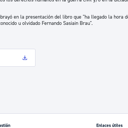
ad
Administración municipal
Tablón de anuncios oficiales
ubrayó en la presentación del libro que "ha llegado la hora d
onocido u olvidado Fernando Sasiain Brau".
Calendario fiscal
tural
Portal de transparencia
astián
Enlaces útiles