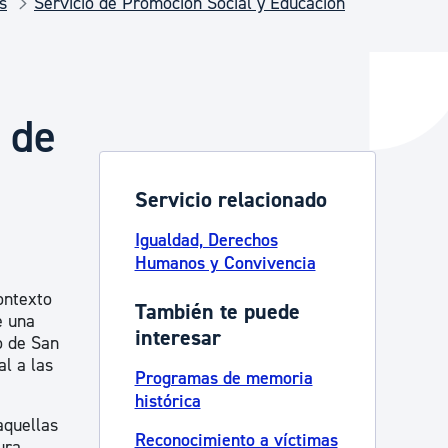
s
Servicio de Promoción Social y Educación
y empleo
 de
manos y convivencia
Servicio relacionado
Igualdad, Derechos
Humanos y Convivencia
ontexto
También te puede
e una
interesar
o de San
al a las
Programas de memoria
histórica
aquellas
Reconocimiento a víctimas
ura