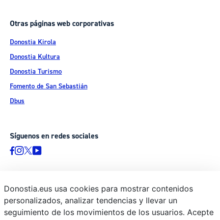
Otras páginas web corporativas
Donostia Kirola
Donostia Kultura
Donostia Turismo
Fomento de San Sebastián
Dbus
Síguenos en redes sociales
Donostia.eus usa cookies para mostrar contenidos
© Donostiako Udala - Ayuntamiento de Donostia / San Sebastián
personalizados, analizar tendencias y llevar un
Ijentea 1, 20003 Donostia / San Sebastián
seguimiento de los movimientos de los usuarios. Acepte