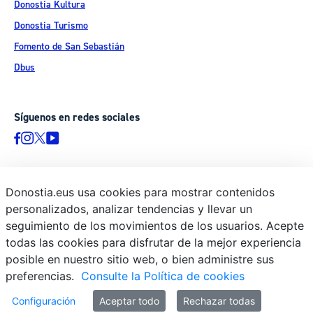
Donostia Kultura
Donostia Turismo
Fomento de San Sebastián
Dbus
Síguenos en redes sociales
Donostia.eus usa cookies para mostrar contenidos
© Donostiako Udala - Ayuntamiento de Donostia / San Sebastián
personalizados, analizar tendencias y llevar un
Ijentea 1, 20003 Donostia / San Sebastián
seguimiento de los movimientos de los usuarios. Acepte
Aviso legal
todas las cookies para disfrutar de la mejor experiencia
Política de privacidad
posible en nuestro sitio web, o bien administre sus
preferencias.
Consulte la Política de cookies
Política de cookies
Declaración de accesibilidad
Configuración
Aceptar todo
Rechazar todas