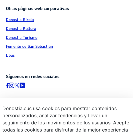
Otras páginas web corporativas
Donostia Kirola
Donostia Kultura
Donostia Turismo
Fomento de San Sebastián
Dbus
Síguenos en redes sociales
Donostia.eus usa cookies para mostrar contenidos
© Donostiako Udala - Ayuntamiento de Donostia / San Sebastián
personalizados, analizar tendencias y llevar un
Ijentea 1, 20003 Donostia / San Sebastián
seguimiento de los movimientos de los usuarios. Acepte
Aviso legal
todas las cookies para disfrutar de la mejor experiencia