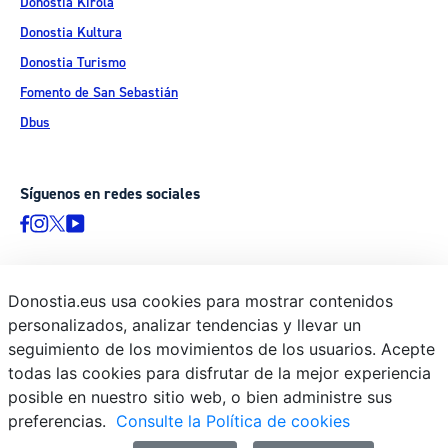
Donostia Kirola
Donostia Kultura
Donostia Turismo
Fomento de San Sebastián
Dbus
Síguenos en redes sociales
Donostia.eus usa cookies para mostrar contenidos
© Donostiako Udala - Ayuntamiento de Donostia / San Sebastián
personalizados, analizar tendencias y llevar un
Ijentea 1, 20003 Donostia / San Sebastián
seguimiento de los movimientos de los usuarios. Acepte
Aviso legal
todas las cookies para disfrutar de la mejor experiencia
Política de privacidad
posible en nuestro sitio web, o bien administre sus
preferencias.
Consulte la Política de cookies
Política de cookies