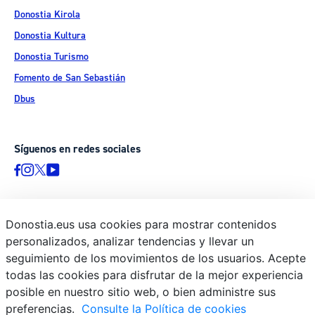
Donostia Kirola
Donostia Kultura
Donostia Turismo
Fomento de San Sebastián
Dbus
Síguenos en redes sociales
Donostia.eus usa cookies para mostrar contenidos
© Donostiako Udala - Ayuntamiento de Donostia / San Sebastián
personalizados, analizar tendencias y llevar un
Ijentea 1, 20003 Donostia / San Sebastián
seguimiento de los movimientos de los usuarios. Acepte
Aviso legal
todas las cookies para disfrutar de la mejor experiencia
Política de privacidad
posible en nuestro sitio web, o bien administre sus
preferencias.
Consulte la Política de cookies
Política de cookies