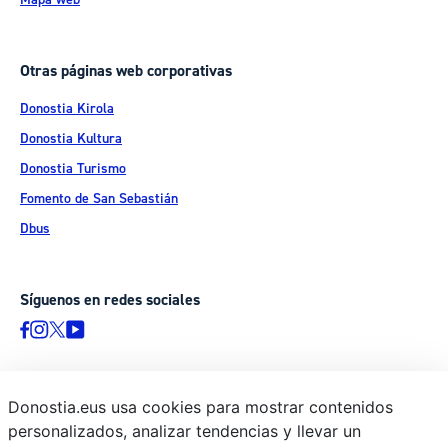
Otras páginas web corporativas
Donostia Kirola
Donostia Kultura
Donostia Turismo
Fomento de San Sebastián
Dbus
Síguenos en redes sociales
Donostia.eus usa cookies para mostrar contenidos
© Donostiako Udala - Ayuntamiento de Donostia / San Sebastián
personalizados, analizar tendencias y llevar un
Ijentea 1, 20003 Donostia / San Sebastián