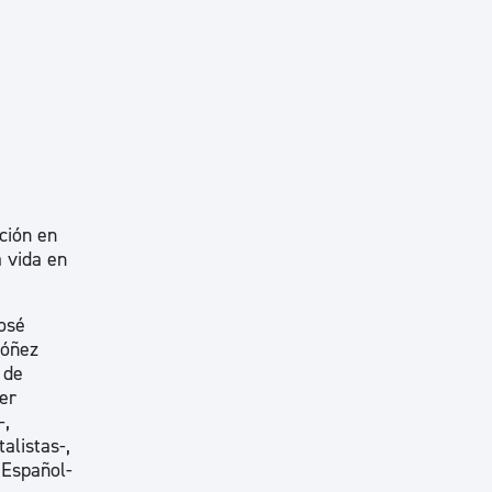
ción en
a vida en
osé
dóñez
 de
er
-,
alistas-,
 Español-