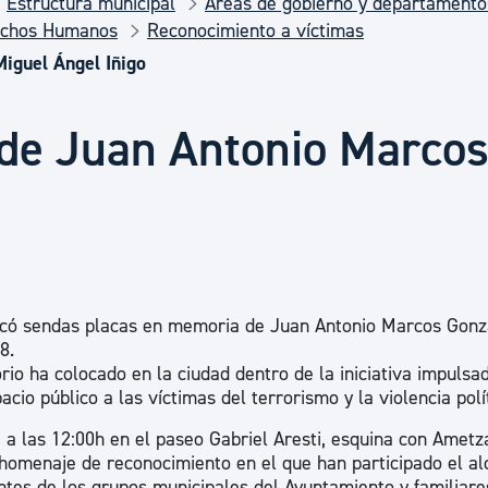
Estructura municipal
Áreas de gobierno y departamento
Euskera
echos Humanos
Reconocimiento a víctimas
iguel Ángel Iñigo
Desarrollo económico 
de Juan Antonio Marcos
Igualdad, Derechos Hu
Cultura
ocó sendas placas en memoria de Juan Antonio Marcos Gonz
Turismo
8.
rio ha colocado en la ciudad dentro de la iniciativa impulsa
acio público a las víctimas del terrorismo y la violencia polí
, a las 12:00h en el paseo Gabriel Aresti, esquina con Ametz
 homenaje de reconocimiento en el que han participado el al
tes de los grupos municipales del Ayuntamiento y familiare