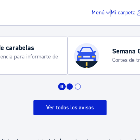
Menú
Mi carpeta
de carabelas
Semana 
rencia para informarte de
Cortes de tr
Impuestos y multas
Vivienda y urbanis
Ver todos los avisos
Espacio público, r