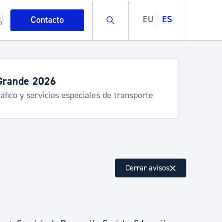
Buscar
EU
ES
Contacto
Grande 2026
áfico y servicios especiales de transporte
mo
Cerrar avisos
esiduos y medioambiente