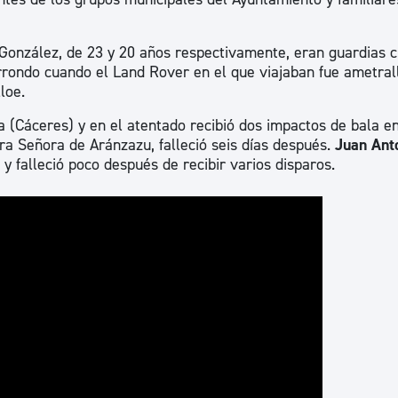
ad
Administración municipal
Tablón de anuncios oficiales
González, de 23 y 20 años respectivamente, eran guardias ci
rrondo cuando el Land Rover en el que viajaban fue ametral
Calendario fiscal
loe.
tural
Portal de transparencia
 (Cáceres) y en el atentado recibió dos impactos de bala en
tra Señora de Aránzazu, falleció seis días después.
Juan Ant
 y falleció poco después de recibir varios disparos.