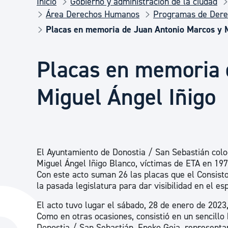
Inicio
Gobierno y administración de la ciudad
Seguridad ciudadana y emergencias
Área Derechos Humanos
Programas de Der
Placas en memoria de Juan Antonio Marcos y M
Salud Pública, animales y consumo
Placas en memoria 
Infancia y juventud
Miguel Ángel Iñigo
Participación ciudadana y asociacionismo
El Ayuntamiento de Donostia / San Sebastián col
Deporte
Miguel Ángel Iñigo Blanco, víctimas de ETA en 197
Con este acto suman 26 las placas que el Consisto
la pasada legislatura para dar visibilidad en el esp
El acto tuvo lugar el sábado, 28 de enero de 2023
Como en otras ocasiones, consistió en un sencillo
Donostia / San Sebastián, Eneko Goia, representan