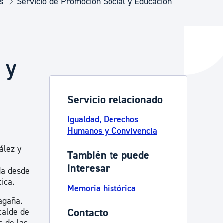
s
Servicio de Promoción Social y Educación
y empleo
 y
manos y convivencia
Servicio relacionado
Igualdad, Derechos
Humanos y Convivencia
ález y
También te puede
interesar
da desde
tica.
Memoria histórica
agaña.
Contacto
calde de
s de las