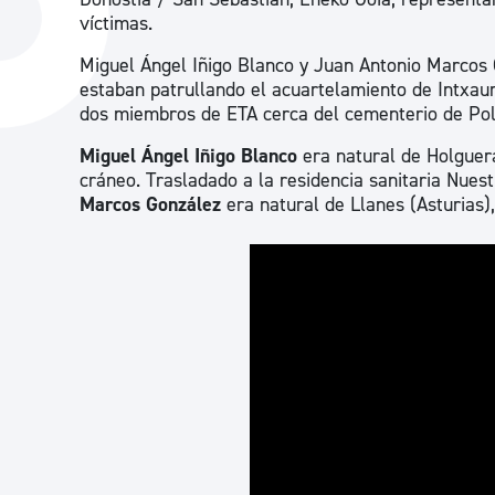
La ciudad
Actualid
víctimas.
La ciudad ahora
Noticias
Miguel Ángel Iñigo Blanco y Juan Antonio Marcos 
estaban patrullando el acuartelamiento de Intxau
Descubre la ciudad
Avisos
dos miembros de ETA cerca del cementerio de Pol
La ciudad futura
Agenda cul
Miguel Ángel Iñigo Blanco
era natural de Holguera
cráneo. Trasladado a la residencia sanitaria Nues
Marcos González
era natural de Llanes (Asturias),