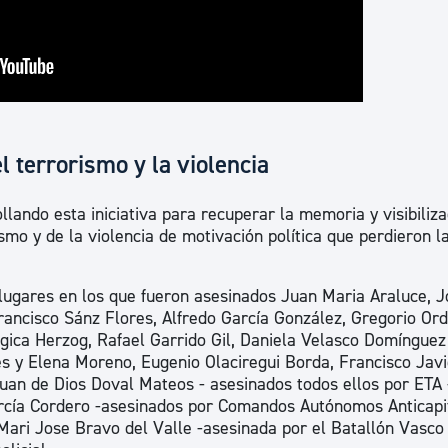
l terrorismo y la violencia
lando esta iniciativa para recuperar la memoria y visibiliza
ismo y de la violencia de motivación política que perdieron l
lugares en los que fueron asesinados Juan Maria Araluce, J
rancisco Sánz Flores, Alfredo García González, Gregorio Or
gica Herzog, Rafael Garrido Gil, Daniela Velasco Domínguez
es y Elena Moreno, Eugenio Olaciregui Borda, Francisco Javi
uan de Dios Doval Mateos - asesinados todos ellos por ETA 
cía Cordero -asesinados por Comandos Autónomos Anticapit
Mari Jose Bravo del Valle -asesinada por el Batallón Vasco