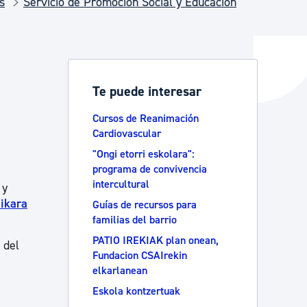
s
Servicio de Promoción Social y Educación
y empleo
Te puede interesar
manos y convivencia
Cursos de Reanimación
Cardiovascular
"Ongi etorri eskolara":
programa de convivencia
intercultural
 y
ikara
Guías de recursos para
familias del barrio
PATIO IREKIAK plan onean,
 del
Fundacion CSAIrekin
elkarlanean
Eskola kontzertuak