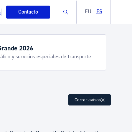
Buscar
EU
ES
Contacto
Grande 2026
áfico y servicios especiales de transporte
mo
Cerrar avisos
esiduos y medioambiente