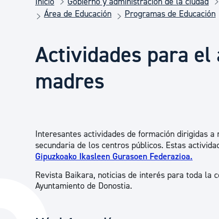
Inicio
Gobierno y administración de la ciudad
Seguridad ciudadana y emergencias
Área de Educación
Programas de Educación
Salud Pública, animales y consumo
Actividades para el
madres
Infancia y juventud
Participación ciudadana y asociacionismo
Interesantes actividades de formación dirigidas a
secundaria de los centros públicos. Estas activid
Deporte
Gipuzkoako Ikasleen Gurasoen Federazioa.
Revista Baikara, noticias de interés para toda la 
Ayuntamiento de Donostia.