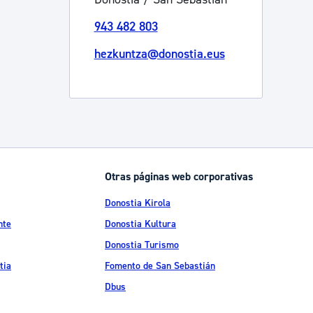
943 482 803
hezkuntza@donostia.eus
Otras páginas web corporativas
Donostia Kirola
nte
Donostia Kultura
Donostia Turismo
tia
Fomento de San Sebastián
Dbus