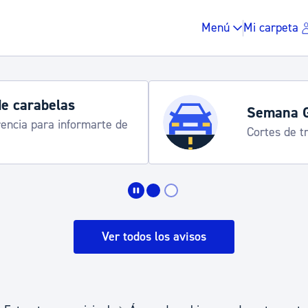
Menú
Mi carpeta
de carabelas
Semana 
rencia para informarte de
Cortes de tr
Impuestos y multas
Vivienda y urbanis
Ver todos los avisos
Espacio público, r