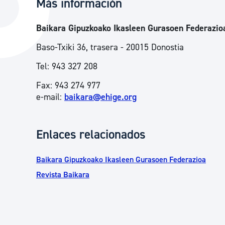
Más información
La ciudad
Actualid
Baikara Gipuzkoako Ikasleen Gurasoen Federazio
La ciudad ahora
Noticias
Baso-Txiki 36, trasera - 20015 Donostia
Descubre la ciudad
Avisos
Tel: 943 327 208
La ciudad futura
Agenda cul
Fax: 943 274 977
e-mail:
baikara@ehige.org
Enlaces relacionados
Baikara Gipuzkoako Ikasleen Gurasoen Federazioa
Revista Baikara