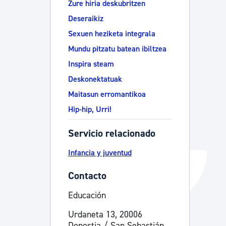
Zure hiria deskubritzen
Catálogo de trámites
Deseraikiz
Sexuen heziketa integrala
Mundu pitzatu batean ibiltzea
Ayuda a la tramitación
Inspira steam
Deskonektatuak
Maitasun erromantikoa
Hip-hip, Urri!
Servicio relacionado
Infancia y juventud
Contacto
Educación
Urdaneta 13, 20006
Donostia / San Sebastián