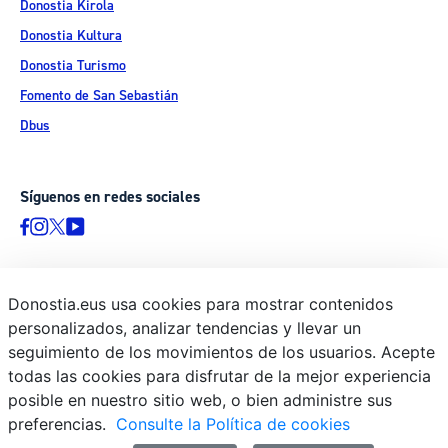
Donostia Kirola
Donostia Kultura
Donostia Turismo
Fomento de San Sebastián
Dbus
Síguenos en redes sociales
Donostia.eus usa cookies para mostrar contenidos
© Donostiako Udala - Ayuntamiento de Donostia / San Sebastián
personalizados, analizar tendencias y llevar un
Ijentea 1, 20003 Donostia / San Sebastián
seguimiento de los movimientos de los usuarios. Acepte
Aviso legal
todas las cookies para disfrutar de la mejor experiencia
Política de privacidad
posible en nuestro sitio web, o bien administre sus
preferencias.
Consulte la Política de cookies
Política de cookies