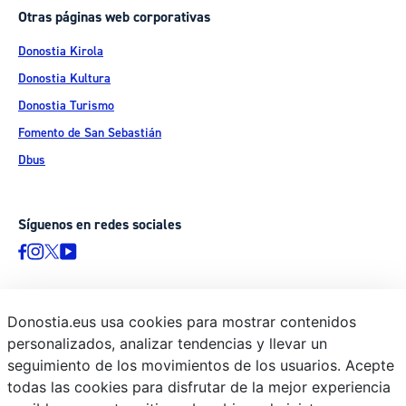
Otras páginas web corporativas
Donostia Kirola
Donostia Kultura
Donostia Turismo
Fomento de San Sebastián
Dbus
Síguenos en redes sociales
Donostia.eus usa cookies para mostrar contenidos
© Donostiako Udala - Ayuntamiento de Donostia / San Sebastián
personalizados, analizar tendencias y llevar un
Ijentea 1, 20003 Donostia / San Sebastián
seguimiento de los movimientos de los usuarios. Acepte
Aviso legal
todas las cookies para disfrutar de la mejor experiencia