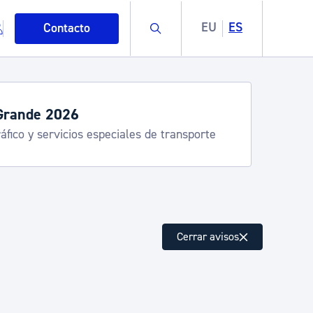
Buscar
EU
ES
Contacto
Grande 2026
áfico y servicios especiales de transporte
mo
Cerrar avisos
esiduos y medioambiente