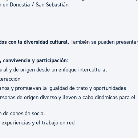
n en Donostia / San Sebastián.
ad
Administración municipal
Tablón de anuncios oficiales
Calendario fiscal
tural
Portal de transparencia
os con la diversidad cultural.
También se pueden presenta
, convivencia y participación:
ral y de origen desde un enfoque intercultural
teracción
anos y promuevan la igualdad de trato y oportunidades
ersonas de origen diverso y lleven a cabo dinámicas para el
 de cohesión social
 experiencias y el trabajo en red