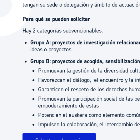
tengan su sede o delegación y ámbito de actuació
La ciudad
Actualid
La ciudad ahora
Noticias
Para qué se pueden solicitar
Descubre la ciudad
Avisos
Hay 2 categorías subvencionables:
La ciudad futura
Agenda cul
Grupo A: proyectos de investigación relacionad
ideas o proyectos.
Grupo B: proyectos de acogida, sensibilización
Promuevan la gestión de la diversidad cultu
Favorezcan el diálogo, el encuentro y la in
Garanticen el respeto de los derechos hum
Promuevan la participación social de las p
empoderamiento de estas
Potencien el euskera como elemento común
Impulsen la colaboración, el intercambio de