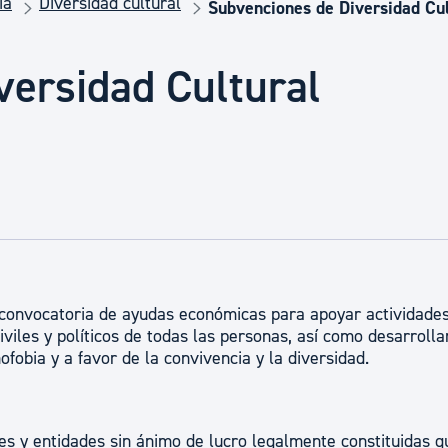
ia
Diversidad cultural
Euskera
Subvenciones de Diversidad Cul
versidad Cultural
Desarrollo económico 
Igualdad, Derechos Hu
Cultura
Turismo
onvocatoria de ayudas económicas para apoyar actividades
viles y políticos de todas las personas, así como desarrolla
nofobia y a favor de la convivencia y la diversidad.
es y entidades sin ánimo de lucro legalmente constituidas q