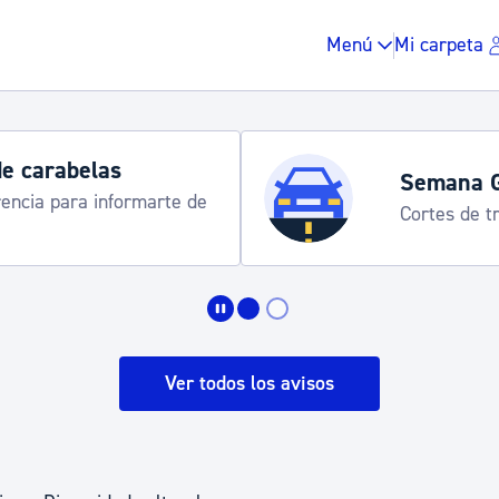
Menú
Mi carpeta
de carabelas
Semana 
rencia para informarte de
Cortes de tr
Impuestos y multas
Vivienda y urbanis
Ver todos los avisos
Espacio público, r