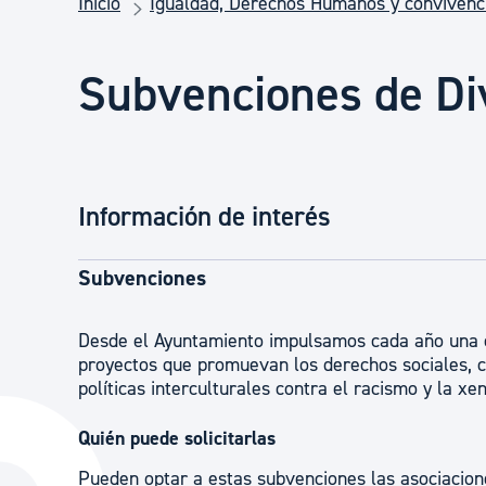
Inicio
Igualdad, Derechos Humanos y convivenc
Seguridad ciudadana y emergencias
Subvenciones de Di
Salud Pública, animales y consumo
Infancia y juventud
Información de interés
Participación ciudadana y asociacionismo
Subvenciones
Deporte
Desde el Ayuntamiento impulsamos cada año una c
proyectos que promuevan los derechos sociales, ci
políticas interculturales contra el racismo y la xe
Quién puede solicitarlas
Pueden optar a estas subvenciones las asociacion