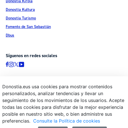
Donostia Kirola
Donostia Kultura
Donostia Turismo
Fomento de San Sebastián
Dbus
Síguenos en redes sociales
Donostia.eus usa cookies para mostrar contenidos
© Donostiako Udala - Ayuntamiento de Donostia / San Sebastián
personalizados, analizar tendencias y llevar un
Ijentea 1, 20003 Donostia / San Sebastián
seguimiento de los movimientos de los usuarios. Acepte
Aviso legal
todas las cookies para disfrutar de la mejor experiencia
Política de privacidad
posible en nuestro sitio web, o bien administre sus
preferencias.
Consulte la Política de cookies
Política de cookies