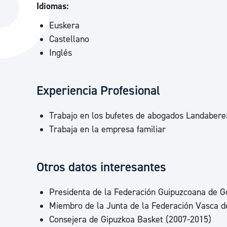
Idiomas:
La ciudad
Actualid
Euskera
La ciudad ahora
Noticias
Castellano
Descubre la ciudad
Avisos
Inglés
La ciudad futura
Agenda cul
Experiencia Profesional
Trabajo en los bufetes de abogados Landabere
Trabaja en la empresa familiar
Otros datos interesantes
Presidenta de la Federación Guipuzcoana de G
Miembro de la Junta de la Federación Vasca d
Consejera de Gipuzkoa Basket (2007-2015)