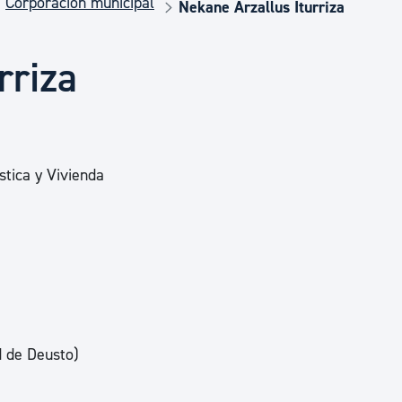
Corporación municipal
Euskera
Nekane Arzallus Iturriza
rriza
Desarrollo económico 
Igualdad, Derechos Hu
stica y Vivienda
Cultura
Turismo
d de Deusto)