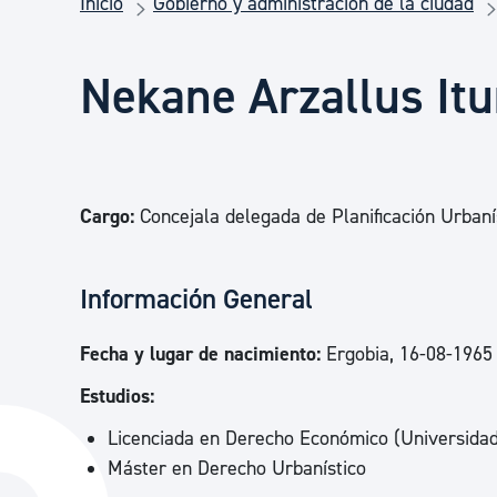
Inicio
Gobierno y administración de la ciudad
Seguridad ciudadana y emergencias
Nekane Arzallus Itu
Salud Pública, animales y consumo
Infancia y juventud
Cargo:
Concejala delegada de Planificación Urbaní
Participación ciudadana y asociacionismo
Información General
Deporte
Fecha y lugar de nacimiento:
Ergobia, 16-08-1965
Estudios:
Licenciada en Derecho Económico (Universida
Máster en Derecho Urbanístico