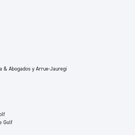
ad
Administración municipal
Tablón de anuncios oficiales
Calendario fiscal
tural
Portal de transparencia
a & Abogados y Arrue-Jauregi
olf
e Golf