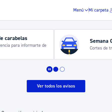
Menú
Mi carpeta
de carabelas
Semana 
rencia para informarte de
Cortes de tr
Impuestos y multas
Vivienda y urbanis
Ver todos los avisos
Espacio público, r