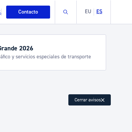
Buscar
EU
ES
Contacto
Grande 2026
áfico y servicios especiales de transporte
mo
Cerrar avisos
esiduos y medioambiente