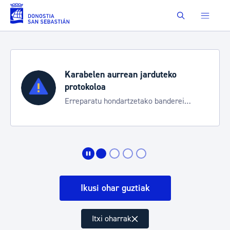
Eduki nagusira joan
Buscar
Karabelen aurrean jarduteko
protokoloa
Erreparatu hondartzetako banderei
egoeraren berri izateko
Ikusi ohar guztiak
Itxi oharrak