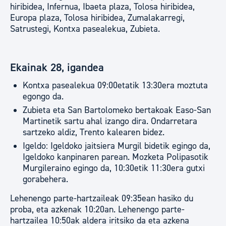
hiribidea, Infernua, Ibaeta plaza, Tolosa hiribidea,
Europa plaza, Tolosa hiribidea, Zumalakarregi,
Satrustegi, Kontxa pasealekua, Zubieta.
Ekainak 28, igandea
Kontxa pasealekua 09:00etatik 13:30era moztuta
egongo da.
Zubieta eta San Bartolomeko bertakoak Easo-San
Martinetik sartu ahal izango dira. Ondarretara
sartzeko aldiz, Trento kalearen bidez.
Igeldo: Igeldoko jaitsiera Murgil bidetik egingo da,
Igeldoko kanpinaren parean. Mozketa Polipasotik
Murgileraino egingo da, 10:30etik 11:30era gutxi
gorabehera.
Lehenengo parte-hartzaileak 09:35ean hasiko du
proba, eta azkenak 10:20an. Lehenengo parte-
hartzailea 10:50ak aldera iritsiko da eta azkena