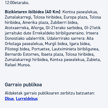
12:00etarako.
Bizikletaren ibilbidea (40 Km)
: Kontxa pasealekua,
Zumalakarregi, Tolosa hiribidea, Europa plaza, Tolosa
hiribidea, Amerika plaza, Zubiberri bidea,
Atotxaerreka, Añorga, GI-21erako sarbidea, GI-21etik
jarraituko dute Errekaldeko biribilguneraino. Irteera
Donostiako udalerritik. Udalerrirako sarrera: Aita
Orkolaga pasealekua, Murgil bidea, Igara bidea,
Pilotegi bidea, Portuetxe, Lautximinieta biribilgunea,
Bernardo Estornes, Ibaeta plaza, Tolosa hiribidea,
Zumalakarregi hiribidea, Kontxa pasealekua, Zubieta,
Rafael Munoa.
Garraio publikoa
Aldaketak garraio publikoaren zerbitzu batzuetan:
Dbus
,
Lurraldebus