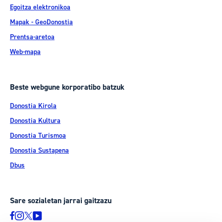
Egoitza elektronikoa
Mapak - GeoDonostia
Prentsa-aretoa
Web-mapa
Beste webgune korporatibo batzuk
Donostia Kirola
Donostia Kultura
Donostia Turismoa
Donostia Sustapena
Dbus
Sare sozialetan jarrai gaitzazu