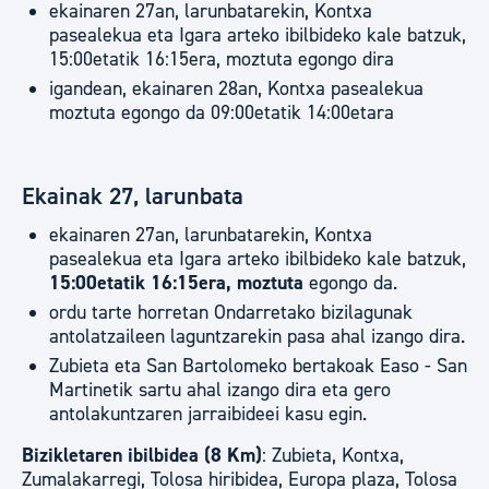
ekainaren 27an, larunbatarekin, Kontxa
pasealekua eta Igara arteko ibilbideko kale batzuk,
15:00etatik 16:15era, moztuta egongo dira
igandean, ekainaren 28an, Kontxa pasealekua
moztuta egongo da 09:00etatik 14:00etara
Ekainak 27, larunbata
ekainaren 27an, larunbatarekin, Kontxa
pasealekua eta Igara arteko ibilbideko kale batzuk,
15:00etatik 16:15era, moztuta
egongo da.
ordu tarte horretan Ondarretako bizilagunak
antolatzaileen laguntzarekin pasa ahal izango dira.
Zubieta eta San Bartolomeko bertakoak Easo - San
Martinetik sartu ahal izango dira eta gero
antolakuntzaren jarraibideei kasu egin.
Bizikletaren ibilbidea (8 Km)
: Zubieta, Kontxa,
Zumalakarregi, Tolosa hiribidea, Europa plaza, Tolosa