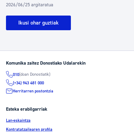
2026/06/25 argitaratua
Ikusi ohar guztiak
Komunika zaitez Donostiako Udalarekin
(doan Donostiatik)
010
(+34) 943 481 000
Herritarren postontzia
Esteka erabilgarriak
Lan-eskaintza
Kontratatzailearen profila