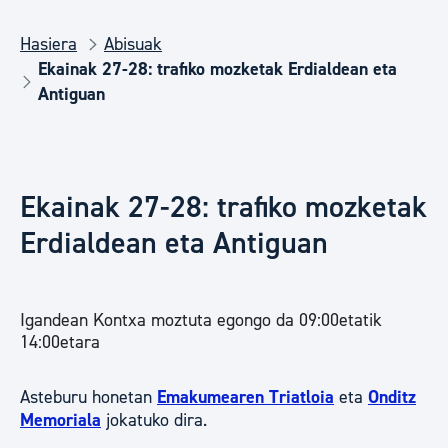
Hasiera
Abisuak
Ekainak 27-28: trafiko mozketak Erdialdean eta
Antiguan
Ekainak 27-28: trafiko mozketak
Erdialdean eta Antiguan
Igandean Kontxa moztuta egongo da 09:00etatik
14:00etara
Asteburu honetan
Emakumearen Triatloia
eta
Onditz
Memoriala
jokatuko dira.