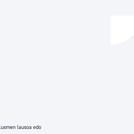
ta enplegua
ubideak eta bizikidetza
 ikusmen lausoa edo