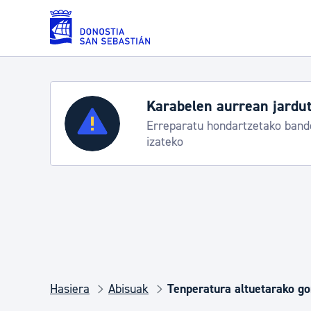
Eduki nagusira joan
Karabelen aurrean jardut
Zerbitzuak
Erreparatu hondartzetako bande
izateko
Errolda eta gai pertsonalak
Gizarte-zerbitzuak
Mugikortasuna
Hasiera
Abisuak
Tenperatura altuetarako g