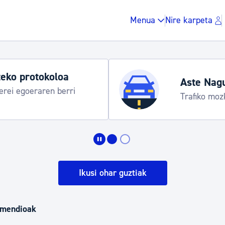
Menua
Nire karpeta
eko protokoloa
Aste Nag
rei egoeraren berri
Trafiko moz
Zergak eta isunak
Etxebizitza eta hirig
Ikusi ohar guztiak
Gune publikoa, ho
omendioak