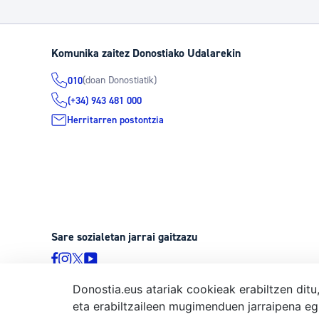
Komunika zaitez Donostiako Udalarekin
(doan Donostiatik)
010
(+34) 943 481 000
Herritarren postontzia
Sare sozialetan jarrai gaitzazu
Donostia.eus atariak cookieak erabiltzen ditu
eta erabiltzaileen mugimenduen jarraipena eg
© Donostiako Udala, Ijentea 1, 20003 Donostia