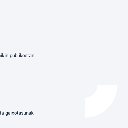
Izapideen katalogoa
Tramitaziorako laguntza
ikin publikoetan.
ta gaixotasunak