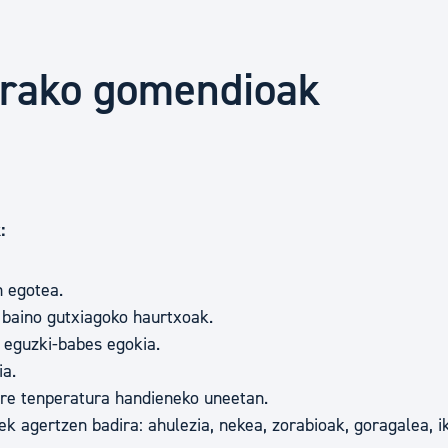
Euskara
arako gomendioak
Garapen ekonomikoa e
Berdintasuna, Giza Esk
k:
Kultura
n egotea.
Turismoa
e baino gutxiagoko haurtxoak.
a eguzki-babes egokia.
ia.
z ere tenperatura handieneko uneetan.
ek agertzen badira: ahulezia, nekea, zorabioak, goragalea,