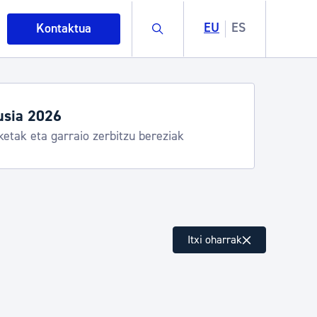
Buscar
EU
ES
Kontaktua
usia 2026
ketak eta garraio zerbitzu bereziak
intza
Itxi oharrak
ndakinak eta ingurumena