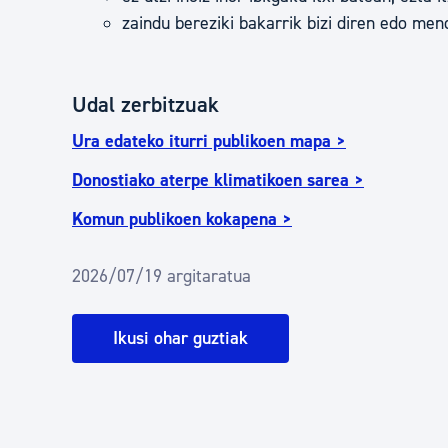
zaindu bereziki bakarrik bizi diren edo me
Udal zerbitzuak
Ura edateko iturri publikoen mapa >
Donostiako aterpe klimatikoen sarea >
Komun publikoen kokapena >
2026/07/19 argitaratua
Ikusi ohar guztiak