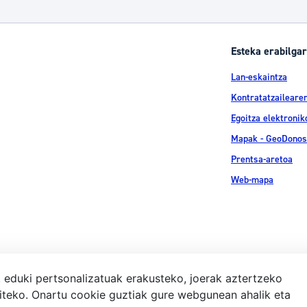
Esteka erabilgar
Lan-eskaintza
Kontratatzailearen
Egoitza elektronik
Mapak - GeoDonos
Prentsa-aretoa
Web-mapa
, eduki pertsonalizatuak erakusteko, joerak aztertzeko
iteko. Onartu cookie guztiak gure webgunean ahalik eta
Lege-ohar