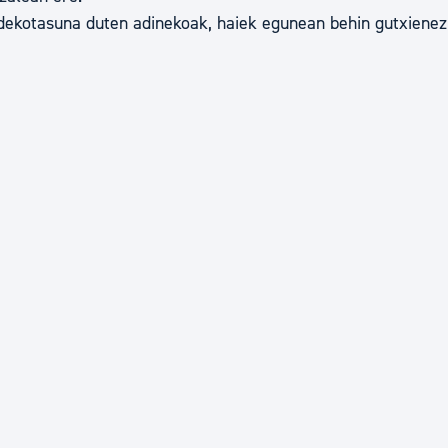
ndekotasuna duten adinekoak, haiek egunean behin gutxienez 