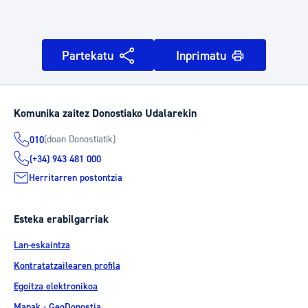
Partekatu
Inprimatu
Komunika zaitez Donostiako Udalarekin
(doan Donostiatik)
010
(+34) 943 481 000
Herritarren postontzia
Esteka erabilgarriak
Lan-eskaintza
Kontratatzailearen profila
Egoitza elektronikoa
Mapak - GeoDonostia