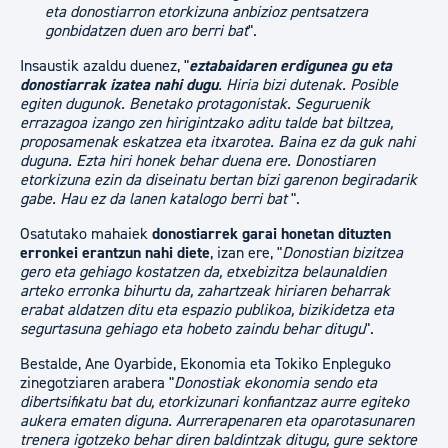
eta donostiarron etorkizuna anbizioz pentsatzera
gonbidatzen duen aro berri bat
".
Insaustik azaldu duenez, "
eztabaidaren erdigunea gu eta
donostiarrak izatea nahi dugu
. Hiria bizi dutenak. Posible
egiten dugunok. Benetako protagonistak. Seguruenik
errazagoa izango zen hirigintzako aditu talde bat biltzea,
proposamenak eskatzea eta itxarotea. Baina ez da guk nahi
duguna. Ezta hiri honek behar duena ere. Donostiaren
etorkizuna ezin da diseinatu bertan bizi garenon begiradarik
gabe. Hau ez da lanen katalogo berri bat
".
Osatutako mahaiek
donostiarrek garai honetan dituzten
erronkei erantzun nahi diete
, izan ere, "
Donostian bizitzea
gero eta gehiago kostatzen da, etxebizitza belaunaldien
arteko erronka bihurtu da, zahartzeak hiriaren beharrak
erabat aldatzen ditu eta espazio publikoa, bizikidetza eta
segurtasuna gehiago eta hobeto zaindu behar ditugu
".
Bestalde, Ane Oyarbide, Ekonomia eta Tokiko Enpleguko
zinegotziaren arabera "
Donostiak ekonomia sendo eta
dibertsifikatu bat du, etorkizunari konfiantzaz aurre egiteko
aukera ematen diguna. Aurrerapenaren eta oparotasunaren
trenera igotzeko behar diren baldintzak ditugu, gure sektore