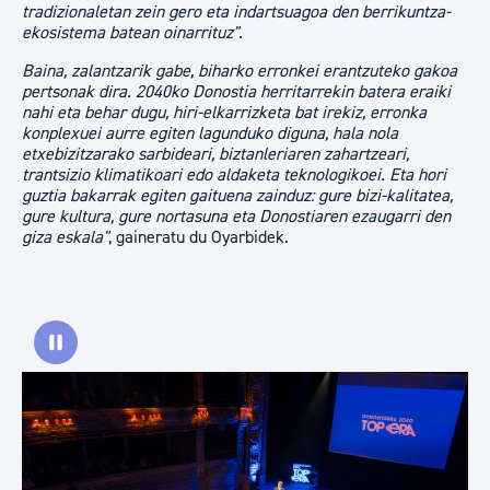
tradizionaletan zein gero eta indartsuagoa den berrikuntza-
ekosistema batean oinarrituz".
Baina, zalantzarik gabe, biharko erronkei erantzuteko gakoa
pertsonak dira. 2040ko Donostia herritarrekin batera eraiki
nahi eta behar dugu, hiri-elkarrizketa bat irekiz, erronka
konplexuei aurre egiten lagunduko diguna, hala nola
etxebizitzarako sarbideari, biztanleriaren zahartzeari,
trantsizio klimatikoari edo aldaketa teknologikoei. Eta hori
guztia bakarrak egiten gaituena zainduz: gure bizi-kalitatea,
gure kultura, gure nortasuna eta Donostiaren ezaugarri den
giza eskala"
, gaineratu du Oyarbidek.