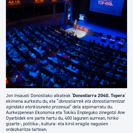
Jon Insausti Donostiako alkateak ‘
Donostiarra 2040. Topera
’
ekimena aurkeztu du, eta “
donostiarrek eta donostiarrentzat
egindako etorkizuneko prozesua
” dela azpimarratu du.
Aurkezpenean Ekonomia eta Tokiko Enpleguko zinegotzi Ane
Oyarbidek ere parte hartu du, 400 lagunen aurrean, hiriko
gizarte-, politika-, kultura- eta kirol-eragile nagusien
ordezkaritza tartean.