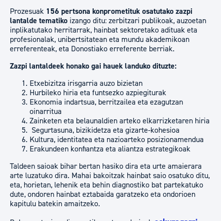
Prozesuak
156 pertsona konprometituk osatutako zazpi
lantalde tematiko
izango ditu: zerbitzari publikoak, auzoetan
inplikatutako herritarrak, hainbat sektoretako adituak eta
profesionalak, unibertsitatean eta mundu akademikoan
erreferenteak, eta Donostiako erreferente berriak.
Zazpi lantaldeek honako gai hauek landuko dituzte:
Etxebizitza irisgarria auzo bizietan
Hurbileko hiria eta funtsezko azpiegiturak
Ekonomia indartsua, berritzailea eta ezagutzan
oinarritua
Zainketen eta belaunaldien arteko elkarrizketaren hiria
Segurtasuna, bizikidetza eta gizarte-kohesioa
Kultura, identitatea eta nazioarteko posizionamendua
Erakundeen konfiantza eta aliantza estrategikoak
Taldeen saioak bihar bertan hasiko dira eta urte amaierara
arte luzatuko dira. Mahai bakoitzak hainbat saio osatuko ditu,
eta, horietan, lehenik eta behin diagnostiko bat partekatuko
dute, ondoren hainbat eztabaida garatzeko eta ondorioen
kapitulu batekin amaitzeko.