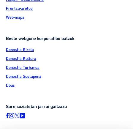
Prentsa-aretoa
Web-mapa
Beste webgune korporatibo batzuk
Donostia Kirola
Donostia Kultura
Donostia Turismoa
Donostia Sustapena
Dbus
Sare sozialetan jarrai gaitzazu