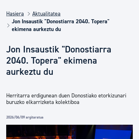
Hasiera
Aktualitatea
Jon Insaustik "Donostiarra 2040. Topera"
ekimena aurkeztu du
Jon Insaustik "Donostiarra
2040. Topera" ekimena
aurkeztu du
Herritarra erdigunean duen Donostiako etorkizunari
buruzko elkarrizketa kolektiboa
2026/06/09 argitaratua