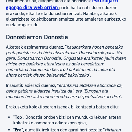
eskuragarri
Dokumentazioa, diagnostikoa eta ondorioak
egongo dira web orrian
parte hartu nahi duen edozein
erakunde, elkarte eta donostiarrentzat. Halaber, alkateak
elkarrizketa kolektiboaren emaitza urte amaieran aurkeztuko
duela iragarri du.
Donostiarron Donostia
Alkateak azpimarratu duenez, "
hausnarketa honen benetako
protagonista ez da hiria abstraktuan. Donostiarrok gara. Gu
gara. Donostiarron Donostia. Ongizatea eraikitzen jakin duten
hiriek ere badakite etorkizuna ez dela heredatzen:
hamarkada bakoitzean berriro konkistatzen da ideia eta
ahots berriak dituen belaunaldi bakoitzeko
".
Insaustik adierazi duenez, "
erantzuna aldatzea eboluzioa da,
baina galdera aldatzea iraultza da", eta "Europan eta
munduan hiri asko euren eredua ere birpentsatzen ari dira
".
Erakusketa kolektiboaren izenak bi kontzeptu batzen ditu:
"
Top
", Donostia ondoen bizi den munduko lekuen artean
kokatzeko asmoaren adierazpen gisa,
"
Era
", aurretik irekitzen den garai hori bezala: "
Hiriaren