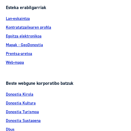
Esteka erabilgarriak
Lan-eskaintza
Kontratatzailearen profila
Egoitza elektronikoa
Mapak - GeoDonostia
Prentsa-aretoa
Web-mapa
Beste webgune korporatibo batzuk
Donostia Kirola
Donostia Kultura
Donostia Turismoa
Donostia Sustapena
Dbus