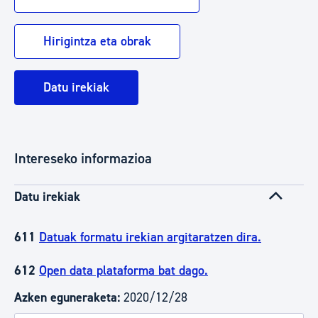
Hirigintza eta obrak
Datu irekiak
Intereseko informazioa
Datu irekiak
611
Datuak formatu irekian argitaratzen dira.
612
Open data plataforma bat dago.
Azken eguneraketa:
2020/12/28