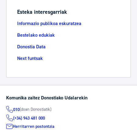
Esteka interesgarriak
Informazio publikoa eskuratzea
Bestelako edukiak
Donostia Data
Next funtsak
Komunika zaitez Donostiako Udalarekin
(doan Donostiatik)
010
(+34) 943 481 000
Herritarren postontzia