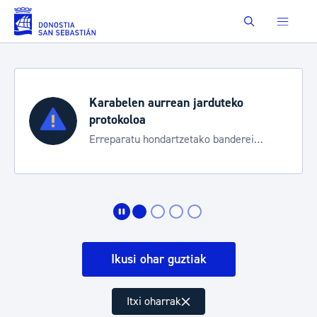
Eduki nagusira joan
Buscar
Karabelen aurrean jarduteko
protokoloa
Erreparatu hondartzetako banderei
egoeraren berri izateko
Ikusi ohar guztiak
Itxi oharrak