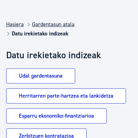
Hasiera
Gardentasun atala
Datu irekietako indizeak
Datu irekietako indizeak
Udal gardentasuna
Herritarren parte-hartzea eta lankidetza
Esparru ekonomiko-finantziarioa
Zerbitzuen kontratazioa