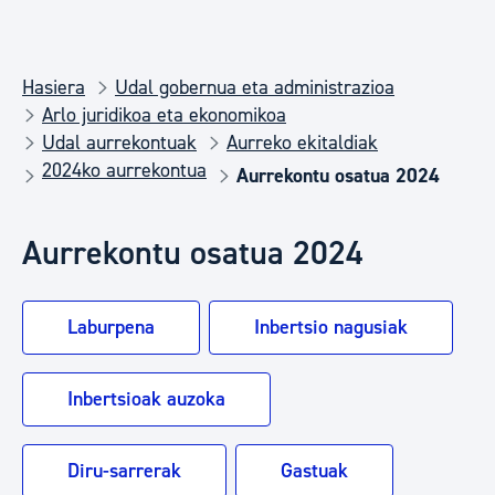
Hasiera
Udal gobernua eta administrazioa
Arlo juridikoa eta ekonomikoa
Udal aurrekontuak
Aurreko ekitaldiak
2024ko aurrekontua
Aurrekontu osatua 2024
Aurrekontu osatua 2024
Laburpena
Inbertsio nagusiak
Inbertsioak auzoka
Diru-sarrerak
Gastuak