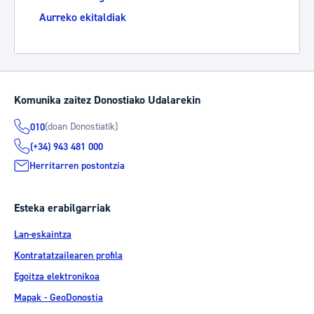
Aurreko ekitaldiak
Komunika zaitez Donostiako Udalarekin
(doan Donostiatik)
010
(+34) 943 481 000
Herritarren postontzia
Esteka erabilgarriak
Lan-eskaintza
Kontratatzailearen profila
Egoitza elektronikoa
Mapak - GeoDonostia