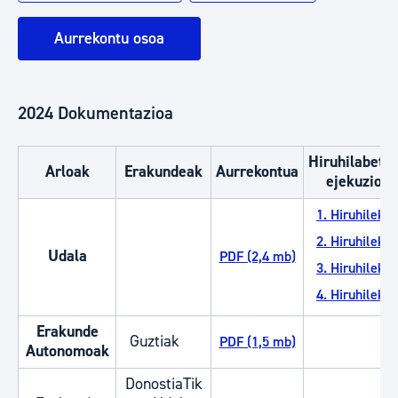
Aurrekontu osoa
2024 Dokumentazioa
Hiruhilabete
Arloak
Erakundeak
Aurrekontua
ejekuzioa
1. Hiruhileko
2. Hiruhileko
Udala
PDF (2,4 mb)
3. Hiruhileko
4. Hiruhileko
Erakunde
Guztiak
PDF (1,5 mb)
Autonomoak
DonostiaTik