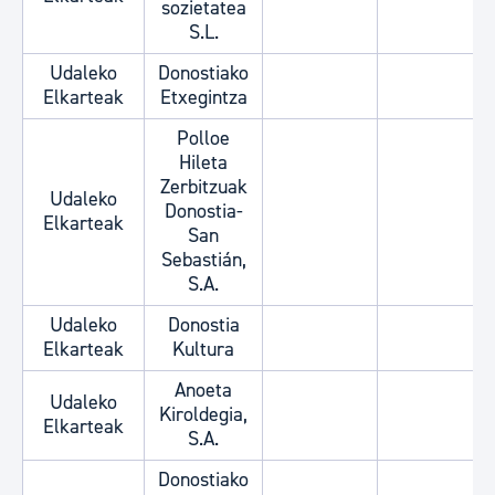
sozietatea
S.L.
Udaleko
Donostiako
Elkarteak
Etxegintza
Polloe
Hileta
Zerbitzuak
Udaleko
Donostia-
Elkarteak
San
Sebastián,
S.A.
Udaleko
Donostia
Elkarteak
Kultura
Anoeta
Udaleko
Kiroldegia,
Elkarteak
S.A.
Donostiako