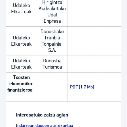
Hirigintza
Udaleko
Kudeaketako
Elkarteak
Udal
Enpresa
Donostiako
Udaleko
Tranbia
Elkarteak
Tonpainia,
S.A.
Udaleko
Donostia
Elkarteak
Turismoa
Txosten
ekonomiko-
PDF (1,7 Mb)
finantzieroa
Interesatuko zaizu agian
Indarrean dagoen aurrekontua