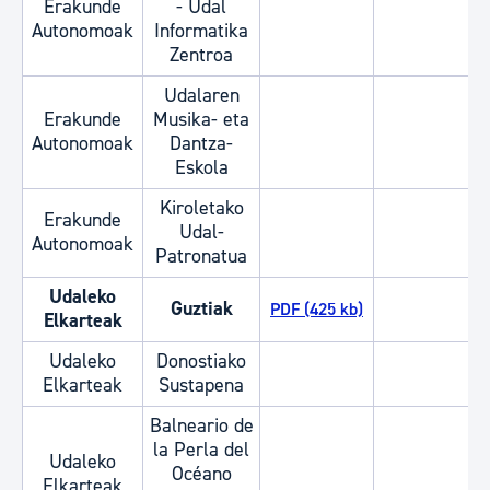
Erakunde
- Udal
Autonomoak
Informatika
Zentroa
Udalaren
Erakunde
Musika- eta
Autonomoak
Dantza-
Eskola
Kiroletako
Erakunde
Udal-
Autonomoak
Patronatua
Udaleko
Guztiak
PDF (425 kb)
Elkarteak
Udaleko
Donostiako
Elkarteak
Sustapena
Balneario de
la Perla del
Udaleko
Océano
Elkarteak