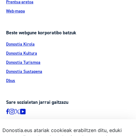
Prentsa-aretoa
Web-mapa
Beste webgune korporatibo batzuk
Donostia Kirola
Donostia Kultura
Donostia Turismoa
Donostia Sustapena
Dbus
Sare sozialetan jarrai gaitzazu
Donostia.eus atariak cookieak erabiltzen ditu, eduki