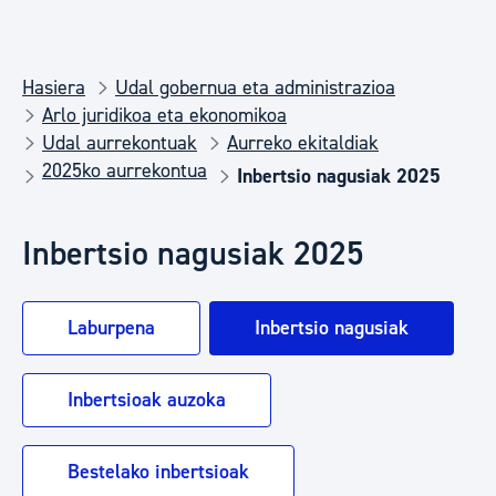
Hasiera
Udal gobernua eta administrazioa
Arlo juridikoa eta ekonomikoa
Udal aurrekontuak
Aurreko ekitaldiak
2025ko aurrekontua
Inbertsio nagusiak 2025
Inbertsio nagusiak 2025
Laburpena
Inbertsio nagusiak
Inbertsioak auzoka
Bestelako inbertsioak