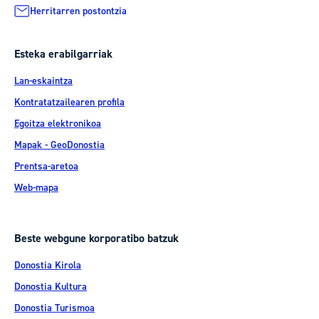
Herritarren postontzia
Esteka erabilgarriak
Lan-eskaintza
Kontratatzailearen profila
Egoitza elektronikoa
Mapak - GeoDonostia
Prentsa-aretoa
Web-mapa
Beste webgune korporatibo batzuk
Donostia Kirola
Donostia Kultura
Donostia Turismoa