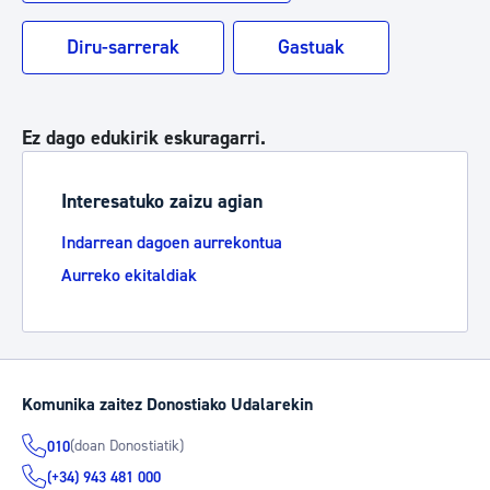
Diru-sarrerak
Gastuak
Ez dago edukirik eskuragarri.
Interesatuko zaizu agian
Indarrean dagoen aurrekontua
Aurreko ekitaldiak
Komunika zaitez Donostiako Udalarekin
(doan Donostiatik)
010
(+34) 943 481 000