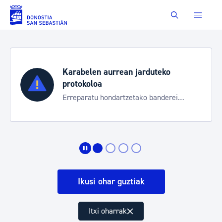
Eduki nagusira joan
Buscar
Karabelen aurrean jarduteko
protokoloa
Erreparatu hondartzetako banderei
egoeraren berri izateko
Ikusi ohar guztiak
Itxi oharrak