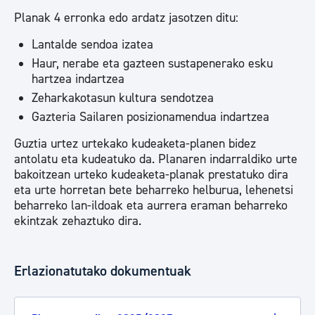
Planak 4 erronka edo ardatz jasotzen ditu:
Lantalde sendoa izatea
Haur, nerabe eta gazteen sustapenerako esku
hartzea indartzea
Zeharkakotasun kultura sendotzea
Gazteria Sailaren posizionamendua indartzea
Guztia urtez urtekako kudeaketa-planen bidez
antolatu eta kudeatuko da. Planaren indarraldiko urte
bakoitzean urteko kudeaketa-planak prestatuko dira
eta urte horretan bete beharreko helburua, lehenetsi
beharreko lan-ildoak eta aurrera eraman beharreko
ekintzak zehaztuko dira.
Erlazionatutako dokumentuak