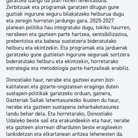
garatzea izango da plan honen lehentasuna.
Zerbitzuak eta programak garatzen ditugun gune
guztiak ingurune seguru bilakatzeko helburua dugu
eta zeregin horretan jardungo gara. 2025-2027
planean politika hau integratuko dugu, tokiko haurren,
nerabeen eta gazteen parte hartzea, sentsibilizazioa,
prebentzioa eta babesa sustatzera bideratutako
helburu eta ekintzekin. Eta programak eta jarduerak
garatzeko gune guztietan ingurune seguruak sortzera
bideratutako helburu eta ekintzekin, horretarako
estrategia eta metodologia parte-hartzaileak erabiliz.
Donostiako haur, nerabe eta gazteei euren bizi-
kalitatean eta gizarte-ongizatean eragingo duten
sustapen-politikak garatzeko orduan, gainera,
Gazteriak Sailak lehentasunezko ikusten du haur,
nerabe eta gazteen sustapena zeharkakotasunez
landu behar dela. Eta horretarako, Donostiako
Udaleko beste sail eta erakundeekin eta haur, nerabe
eta gazteen alorrean diharduten beste eragileekin
lankidetzan eta elkarlanean aritzea lehenesten da.