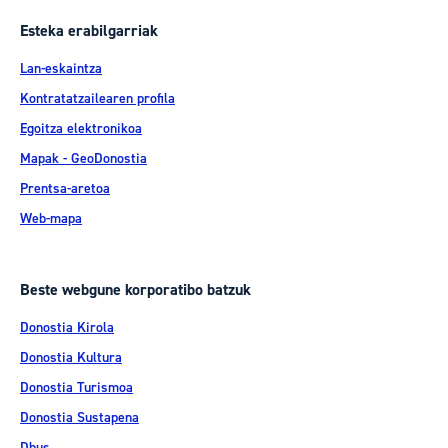
Esteka erabilgarriak
Lan-eskaintza
Kontratatzailearen profila
Egoitza elektronikoa
Mapak - GeoDonostia
Prentsa-aretoa
Web-mapa
Beste webgune korporatibo batzuk
Donostia Kirola
Donostia Kultura
Donostia Turismoa
Donostia Sustapena
Dbus