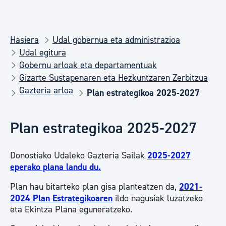
Hasiera
Udal gobernua eta administrazioa
Udal egitura
Gobernu arloak eta departamentuak
Gizarte Sustapenaren eta Hezkuntzaren Zerbitzua
Gazteria arloa
Plan estrategikoa 2025-2027
Plan estrategikoa 2025-2027
Donostiako Udaleko Gazteria Sailak
2025-2027
eperako plana landu du.
Plan hau bitarteko plan gisa planteatzen da,
2021-
2024 Plan Estrategikoaren
ildo nagusiak luzatzeko
eta Ekintza Plana eguneratzeko.