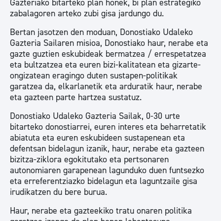
Gazteriako bitarteko plan honek, bi plan estrategiko
zabalagoren arteko zubi gisa jardungo du.
Bertan jasotzen den moduan, Donostiako Udaleko
Gazteria Sailaren misioa, Donostiako haur, nerabe eta
gazte guztien eskubideak bermatzea / errespetatzea
eta bultzatzea eta euren bizi-kalitatean eta gizarte-
ongizatean eragingo duten sustapen-politikak
garatzea da, elkarlanetik eta arduratik haur, nerabe
eta gazteen parte hartzea sustatuz.
Donostiako Udaleko Gazteria Sailak, 0-30 urte
bitarteko donostiarrei, euren interes eta beharretatik
abiatuta eta euren eskubideen sustapenean eta
defentsan bidelagun izanik, haur, nerabe eta gazteen
bizitza-ziklora egokitutako eta pertsonaren
autonomiaren garapenean lagunduko duen funtsezko
eta erreferentziazko bidelagun eta laguntzaile gisa
irudikatzen du bere burua.
Haur, nerabe eta gazteekiko tratu onaren politika