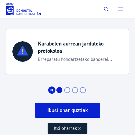
Eduki nagusira joan
Buscar
Karabelen aurrean jarduteko
protokoloa
Erreparatu hondartzetako banderei
egoeraren berri izateko
Ikusi ohar guztiak
Itxi oharrak