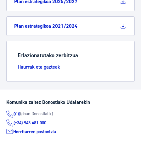
Plan estrategikoa 2025/2027
Plan estrategikoa 2021/2024
Erlazionatutako zerbitzua
Haurrak eta gazteak
Komunika zaitez Donostiako Udalarekin
(doan Donostiatik)
010
(+34) 943 481 000
Herritarren postontzia