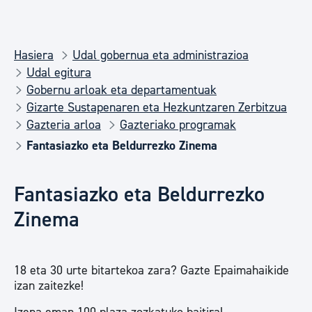
Hasiera
Udal gobernua eta administrazioa
Udal egitura
Gobernu arloak eta departamentuak
Gizarte Sustapenaren eta Hezkuntzaren Zerbitzua
Gazteria arloa
Gazteriako programak
Fantasiazko eta Beldurrezko Zinema
Fantasiazko eta Beldurrezko
Zinema
18 eta 30 urte bitartekoa zara? Gazte Epaimahaikide
izan zaitezke!