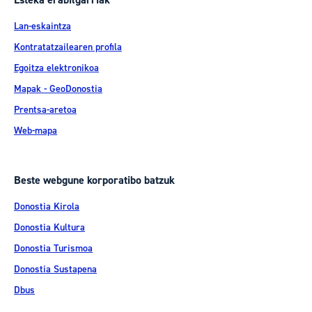
Lan-eskaintza
Kontratatzailearen profila
Egoitza elektronikoa
Mapak - GeoDonostia
Prentsa-aretoa
Web-mapa
Beste webgune korporatibo batzuk
Donostia Kirola
Donostia Kultura
Donostia Turismoa
Donostia Sustapena
Dbus