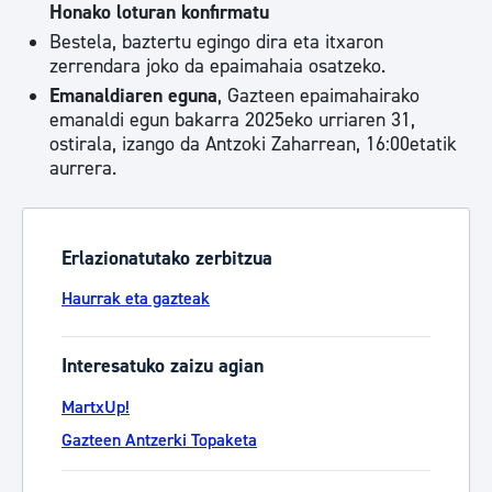
Honako loturan konfirmatu
Bestela, baztertu egingo dira eta itxaron
zerrendara joko da epaimahaia osatzeko.
Emanaldiaren eguna
, Gazteen epaimahairako
emanaldi egun bakarra 2025eko urriaren 31,
ostirala, izango da Antzoki Zaharrean, 16:00etatik
aurrera.
Erlazionatutako zerbitzua
Haurrak eta gazteak
Interesatuko zaizu agian
MartxUp!
Gazteen Antzerki Topaketa