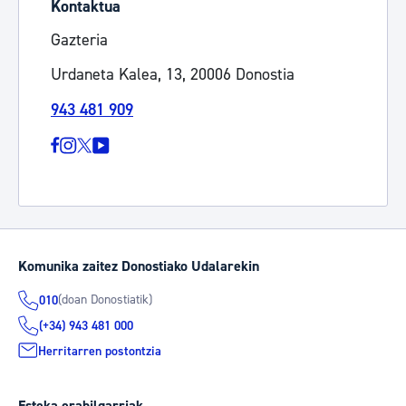
Kontaktua
Gazteria
Urdaneta Kalea, 13, 20006 Donostia
943 481 909
Komunika zaitez Donostiako Udalarekin
(doan Donostiatik)
010
(+34) 943 481 000
Herritarren postontzia
Esteka erabilgarriak