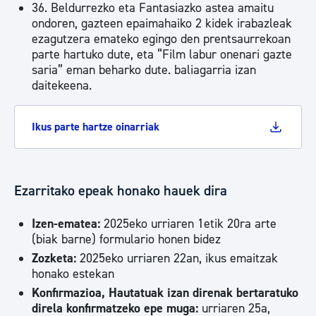
36. Beldurrezko eta Fantasiazko astea amaitu
ondoren, gazteen epaimahaiko 2 kidek irabazleak
ezagutzera emateko egingo den prentsaurrekoan
parte hartuko dute, eta “Film labur onenari gazte
saria” eman beharko dute. baliagarria izan
daitekeena.
Ikus parte hartze oinarriak
Ezarritako epeak honako hauek dira
Izen-ematea:
2025eko urriaren 1etik 20ra arte
(biak barne) formulario honen bidez
Zozketa:
2025eko urriaren 22an, ikus emaitzak
honako estekan
Konfirmazioa, Hautatuak izan direnak bertaratuko
direla konfirmatzeko epe muga:
urriaren 25a,