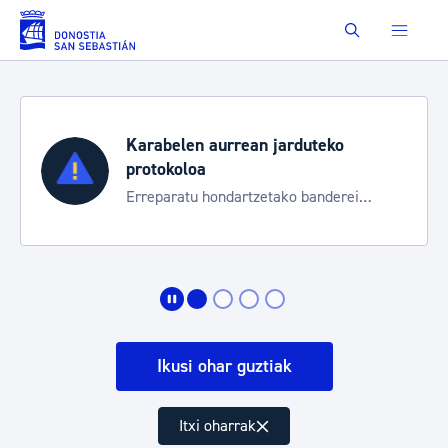
Eduki nagusira joan
Buscar
Karabelen aurrean jarduteko
protokoloa
Erreparatu hondartzetako banderei
egoeraren berri izateko
Ikusi ohar guztiak
Itxi oharrak