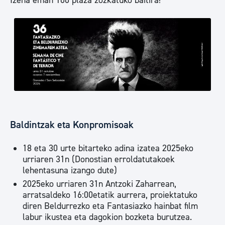
Izena eman 100 plaza zozkatuko baitira!
Baldintzak eta Konpromisoak
18 eta 30 urte bitarteko adina izatea 2025eko
urriaren 31n (Donostian erroldatutakoek
lehentasuna izango dute)
2025eko urriaren 31n Antzoki Zaharrean,
arratsaldeko 16:00etatik aurrera, proiektatuko
diren Beldurrezko eta Fantasiazko hainbat film
labur ikustea eta dagokion bozketa burutzea.