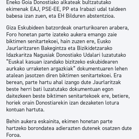
Eneko Goia Donostiako alkateak bultzatutako
ekimenak EAJ, PSE-EE, PP eta Irabazi udal taldeen
babesa izan zuen, eta EH Bilduren abstentzioa.
Giza Eskubideen batzordeak onarturikoaren arabera,
Foro honetan parte izateko aukera emango zaie
biktimen senitartekoei, hain zuzen ere, Eusko
Jaurlaritzaren Bakegintza eta Bizikidetzarako
Idazkaritza Nagusiak Donostiako Udalari luzatutako
“Euskal kasuan izandako bizitzeko eskubidearen
aurkako urraketen argazkiak” dokumentuaren lehen
atalean jasotzen diren biktimen senitartekoei. Era
berean, parte hartu ahal izango dute Jaurlaritzak
beste herri bati luzatutako dokumentuan egon
daitezkeen beste biktimen senitartekoek ere, betiere,
horiek orain Donostiarekin izan dezaketen lotura
kontuan hartuta.
Behin aukera eskainita, ekimen honetan parte
hartzeko borondatea adierazten dutenek osatzen dute
Foroa.