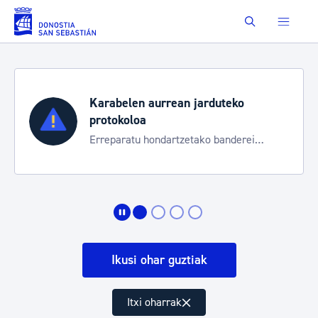
Eduki nagusira joan
Buscar
Karabelen aurrean jarduteko
protokoloa
Erreparatu hondartzetako banderei
egoeraren berri izateko
Ikusi ohar guztiak
Itxi oharrak