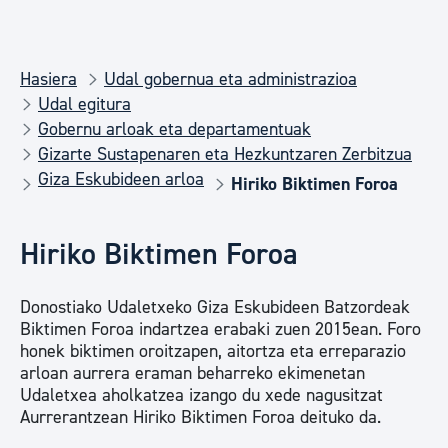
Hasiera
Udal gobernua eta administrazioa
Udal egitura
Gobernu arloak eta departamentuak
Gizarte Sustapenaren eta Hezkuntzaren Zerbitzua
Giza Eskubideen arloa
Hiriko Biktimen Foroa
Hiriko Biktimen Foroa
Donostiako Udaletxeko Giza Eskubideen Batzordeak
Biktimen Foroa indartzea erabaki zuen 2015ean. Foro
honek biktimen oroitzapen, aitortza eta erreparazio
arloan aurrera eraman beharreko ekimenetan
Udaletxea aholkatzea izango du xede nagusitzat
Aurrerantzean Hiriko Biktimen Foroa deituko da.