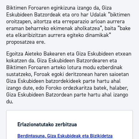
Biktimen Foroaren eginkizuna izango da, Giza
Eskubideen Batzordeak eta oro har Udalak “biktimen
oroitzapen, aitortza eta erreparazio arloan aurrera
eraman beharreko ekimenak aholkatzea”, baita “bake
eta elkaribizitzan aurrera egiteko dinamikak”
proposatzea ere.
Egoitza Aieteko Bakearen eta Giza Eskubideen etxean
kokatzen da. Giza Eskubideen Batzordearen eta
Biktimen Foroaren arteko lotura modu ezberdinak
sustatzeko, Foroak egoki deritzonean haren saioetan
Giza Eskubideen batzordekideek parte hartu ahal
izango dute, edo Foroko ordezkaritza batek, halaber,
Giza Eskubideen Batzordean parte hartu ahal izango
du.
Erlazionatutako zerbitzua
Berdintasuna, Giza Eskubideak eta Bizikidetza