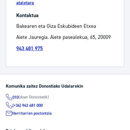
ataletara
Kontaktua
Bakearen eta Giza Eskubideen Etxea
Aiete Jauregia. Aiete pasealekua, 65, 20009
943 481 975
Komunika zaitez Donostiako Udalarekin
(doan Donostiatik)
010
(+34) 943 481 000
Herritarren postontzia