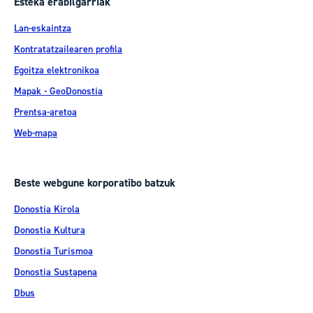
Esteka erabilgarriak
Lan-eskaintza
Kontratatzailearen profila
Egoitza elektronikoa
Mapak - GeoDonostia
Prentsa-aretoa
Web-mapa
Beste webgune korporatibo batzuk
Donostia Kirola
Donostia Kultura
Donostia Turismoa
Donostia Sustapena
Dbus