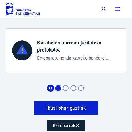
Eduki nagusira joan
Buscar
Karabelen aurrean jarduteko
protokoloa
Erreparatu hondartzetako banderei
egoeraren berri izateko
Ikusi ohar guztiak
Itxi oharrak