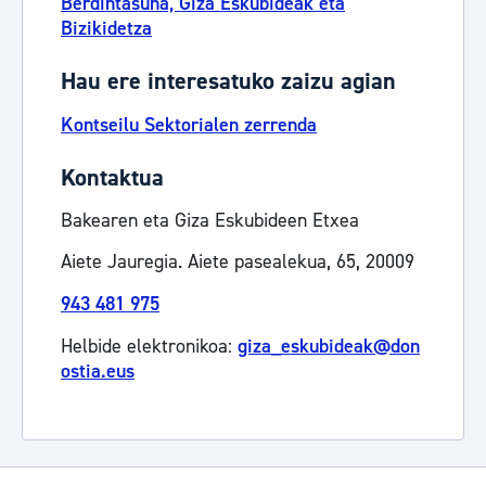
Berdintasuna, Giza Eskubideak eta
Bizikidetza
Hau ere interesatuko zaizu agian
Kontseilu Sektorialen zerrenda
Kontaktua
Bakearen eta Giza Eskubideen Etxea
Aiete Jauregia. Aiete pasealekua, 65, 20009
943 481 975
Helbide elektronikoa:
giza_eskubideak@don
ostia.eus