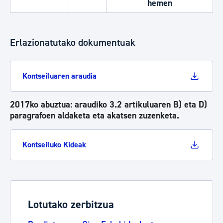
hemen
Erlazionatutako dokumentuak
Kontseiluaren araudia
2017ko abuztua: araudiko 3.2 artikuluaren B) eta D)
paragrafoen aldaketa eta akatsen zuzenketa.
Kontseiluko Kideak
Lotutako zerbitzua