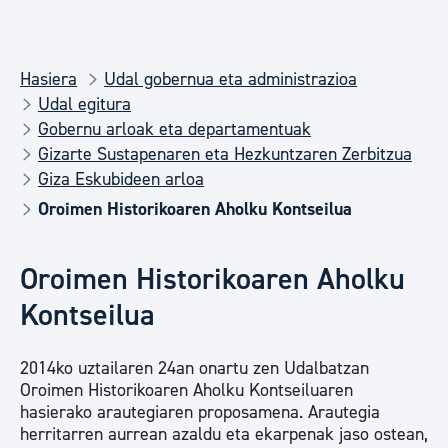
Hasiera
Udal gobernua eta administrazioa
Udal egitura
Gobernu arloak eta departamentuak
Gizarte Sustapenaren eta Hezkuntzaren Zerbitzua
Giza Eskubideen arloa
Oroimen Historikoaren Aholku Kontseilua
Oroimen Historikoaren Aholku
Kontseilua
2014ko uztailaren 24an onartu zen Udalbatzan
Oroimen Historikoaren Aholku Kontseiluaren
hasierako arautegiaren proposamena. Arautegia
herritarren aurrean azaldu eta ekarpenak jaso ostean,