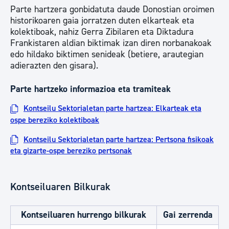
Parte hartzera gonbidatuta daude Donostian oroimen
historikoaren gaia jorratzen duten elkarteak eta
kolektiboak, nahiz Gerra Zibilaren eta Diktadura
Frankistaren aldian biktimak izan diren norbanakoak
edo hildako biktimen senideak (betiere, arautegian
adierazten den gisara).
Parte hartzeko informazioa eta tramiteak
Kontseilu Sektorialetan parte hartzea: Elkarteak eta
ospe bereziko kolektiboak
Kontseilu Sektorialetan parte hartzea: Pertsona fisikoak
eta gizarte-ospe bereziko pertsonak
Kontseiluaren Bilkurak
Kontseiluaren hurrengo bilkurak
Gai zerrenda