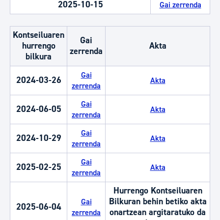
2025-10-15
Gai zerrenda
Kontseiluaren
Gai
hurrengo
Akta
zerrenda
bilkura
Gai
2024-03-26
Akta
zerrenda
Gai
2024-06-05
Akta
zerrenda
Gai
2024-10-29
Akta
zerrenda
Gai
2025-02-25
Akta
zerrenda
Hurrengo Kontseiluaren
Bilkuran behin betiko akta
Gai
2025-06-04
onartzean argitaratuko da
zerrenda