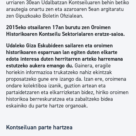
urriaren 30ean Udalbatzan Kontseiluaren behin betiko
arautegia onartu zen eta azaroaren 5ean argitaratu
zen Gipuzkoako Boletin Ofizialean.
2015eko otsailaren 17an burutu zen Oroimen
Historikoaren Kontseilu Sektorialaren eratze-saioa.
Udaleko Giza Eskubideen sailaren eta oroimen
historikoaren esparruan lan egiten duten elkarte
edota interesa duten herritarren arteko harremana
estutzeko aukera emango du.
Gainera, eragile
horiekin informazioa trukatzeko nahiz ekintzak
proposatzeko gune ere izango da. Izan ere, oroimena
ondare kolektiboa izanik, guztion artean eta
partaidetzaren eta elkarrizketan bidez, hiriko oroimen
historikoa berreskuratzea eta zabaltzeko bidea
eskainiko du parte hartze organoak.
Kontseiluan parte hartzea