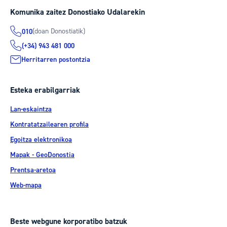
Komunika zaitez Donostiako Udalarekin
(doan Donostiatik)
010
(+34) 943 481 000
Herritarren postontzia
Esteka erabilgarriak
Lan-eskaintza
Kontratatzailearen profila
Egoitza elektronikoa
Mapak - GeoDonostia
Prentsa-aretoa
Web-mapa
Beste webgune korporatibo batzuk