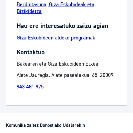
Berdintasuna, Giza Eskubideak eta
Bizikidetza
Hau ere interesatuko zaizu agian
Giza Eskubideen aldeko programak
Kontaktua
Bakearen eta Giza Eskubideen Etxea
Aiete Jauregia. Aiete pasealekua, 65, 20009
943 481 975
Komunika zaitez Donostiako Udalarekin