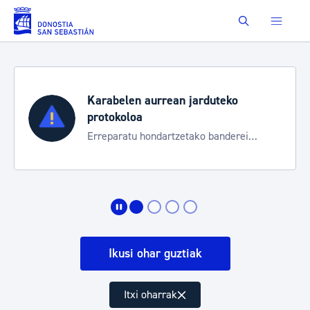
Eduki nagusira joan
Buscar
Karabelen aurrean jarduteko
protokoloa
Erreparatu hondartzetako banderei
egoeraren berri izateko
Ikusi ohar guztiak
Itxi oharrak