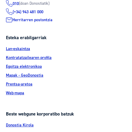
(doan Donostiatik)
010
(+34) 943 481 000
Herritarren postontzia
Esteka erabilgarriak
Lan-eskaintza
Kontratatzailearen profila
Egoitza elektronikoa
Mapak - GeoDonostia
Prentsa-aretoa
Web-mapa
Beste webgune korporatibo batzuk
Donostia Kirola