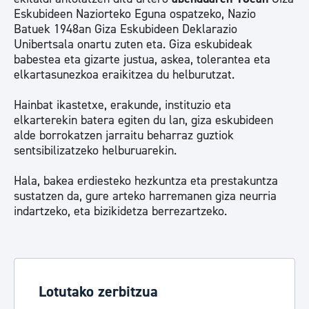
Eskubideen Naziorteko Eguna ospatzeko, Nazio
Batuek 1948an Giza Eskubideen Deklarazio
Unibertsala onartu zuten eta. Giza eskubideak
babestea eta gizarte justua, askea, tolerantea eta
elkartasunezkoa eraikitzea du helburutzat.
Hainbat ikastetxe, erakunde, instituzio eta
elkarterekin batera egiten du lan, giza eskubideen
alde borrokatzen jarraitu beharraz guztiok
sentsibilizatzeko helburuarekin.
Hala, bakea erdiesteko hezkuntza eta prestakuntza
sustatzen da, gure arteko harremanen giza neurria
indartzeko, eta bizikidetza berrezartzeko.
Lotutako zerbitzua