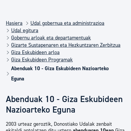
Hasiera
Udal gobernua eta administrazioa
Udal egitura
Gobernu arloak eta departamentuak
Gizarte Sustapenaren eta Hezkuntzaren Zerbitzua
Giza Eskubideen arloa
Giza Eskubideen Programak
Abenduak 10 - Giza Eskubideen Nazioarteko
Eguna
Abenduak 10 - Giza Eskubideen
Nazioarteko Eguna
2003 urteaz geroztik, Donostiako Udalak zenbait
ekitaldi antolatzen ditu urtero
abenduaren 10ean
Giza