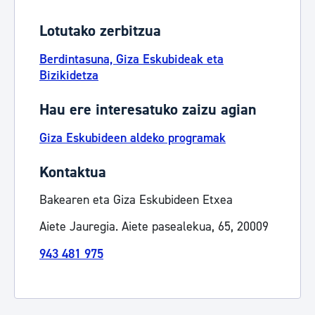
Lotutako zerbitzua
Berdintasuna, Giza Eskubideak eta
Bizikidetza
Hau ere interesatuko zaizu agian
Giza Eskubideen aldeko programak
Kontaktua
Bakearen eta Giza Eskubideen Etxea
Aiete Jauregia. Aiete pasealekua, 65, 20009
943 481 975