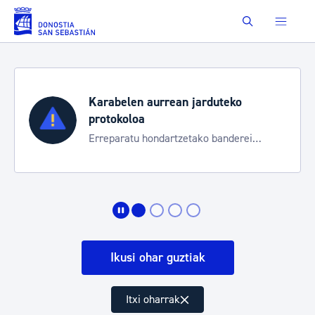
Eduki nagusira joan
Buscar
Karabelen aurrean jarduteko
protokoloa
Erreparatu hondartzetako banderei
egoeraren berri izateko
Ikusi ohar guztiak
Itxi oharrak