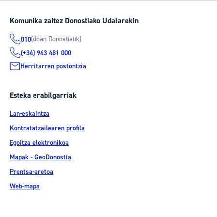
Komunika zaitez Donostiako Udalarekin
(doan Donostiatik)
010
(+34) 943 481 000
Herritarren postontzia
Esteka erabilgarriak
Lan-eskaintza
Kontratatzailearen profila
Egoitza elektronikoa
Mapak - GeoDonostia
Prentsa-aretoa
Web-mapa