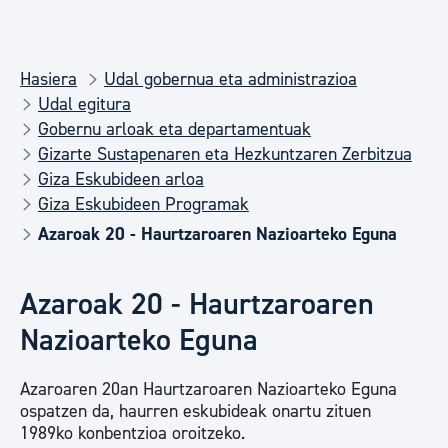
Hasiera
Udal gobernua eta administrazioa
Udal egitura
Gobernu arloak eta departamentuak
Gizarte Sustapenaren eta Hezkuntzaren Zerbitzua
Giza Eskubideen arloa
Giza Eskubideen Programak
Azaroak 20 - Haurtzaroaren Nazioarteko Eguna
Azaroak 20 - Haurtzaroaren
Nazioarteko Eguna
Azaroaren 20an Haurtzaroaren Nazioarteko Eguna
ospatzen da, haurren eskubideak onartu zituen
1989ko konbentzioa oroitzeko.