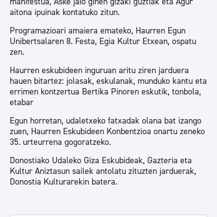
manifestua, Aske jaio ginen gizaki guztiak eta Agur
aitona ipuinak kontatuko zitun.
Programazioari amaiera emateko, Haurren Egun
Unibertsalaren 8. Festa, Egia Kultur Etxean, ospatu
zen.
Haurren eskubideen inguruan aritu ziren jarduera
hauen bitartez: jolasak, eskulanak, munduko kantu eta
errimen kontzertua Bertika Pinoren eskutik, tonbola,
etabar
Egun horretan, udaletxeko fatxadak olana bat izango
zuen, Haurren Eskubideen Konbentzioa onartu zeneko
35. urteurrena gogoratzeko.
Donostiako Udaleko Giza Eskubideak, Gazteria eta
Kultur Aniztasun sailek antolatu zituzten jarduerak,
Donostia Kulturarekin batera.