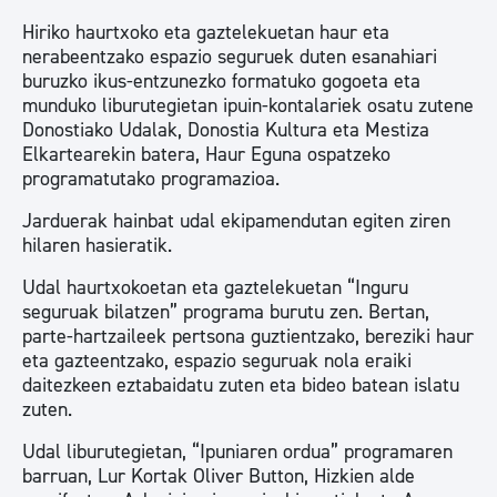
Hiriko haurtxoko eta gaztelekuetan haur eta
nerabeentzako espazio seguruek duten esanahiari
buruzko ikus-entzunezko formatuko gogoeta eta
munduko liburutegietan ipuin-kontalariek osatu zutene
Donostiako Udalak, Donostia Kultura eta Mestiza
Elkartearekin batera, Haur Eguna ospatzeko
programatutako programazioa.
Jarduerak hainbat udal ekipamendutan egiten ziren
hilaren hasieratik.
Udal haurtxokoetan eta gaztelekuetan “Inguru
seguruak bilatzen” programa burutu zen. Bertan,
parte-hartzaileek pertsona guztientzako, bereziki haur
eta gazteentzako, espazio seguruak nola eraiki
daitezkeen eztabaidatu zuten eta bideo batean islatu
zuten.
Udal liburutegietan, “Ipuniaren ordua” programaren
barruan, Lur Kortak Oliver Button, Hizkien alde