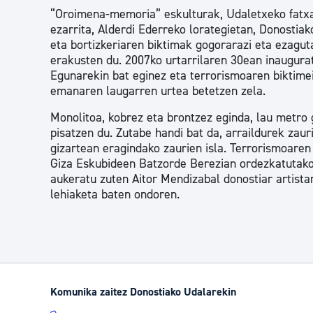
“Oroimena-memoria” eskulturak, Udaletxeko fatx
ezarrita, Alderdi Ederreko lorategietan, Donostia
eta bortizkeriaren biktimak gogorarazi eta ezagu
erakusten du. 2007ko urtarrilaren 30ean inaugur
Egunarekin bat eginez eta terrorismoaren biktime
emanaren laugarren urtea betetzen zela.
Monolitoa, kobrez eta brontzez eginda, lau metro g
pisatzen du. Zutabe handi bat da, arraildurek zaur
gizartean eragindako zaurien isla. Terrorismoare
Giza Eskubideen Batzorde Berezian ordezkatutako
aukeratu zuten Aitor Mendizabal donostiar artist
lehiaketa baten ondoren.
Komunika zaitez Donostiako Udalarekin