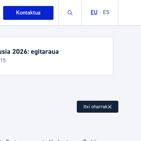
Buscar
EU
ES
Kontaktua
Hondartza denboraldia
Informazio praktikoa
intza
Itxi oharrak
ndakinak eta ingurumena