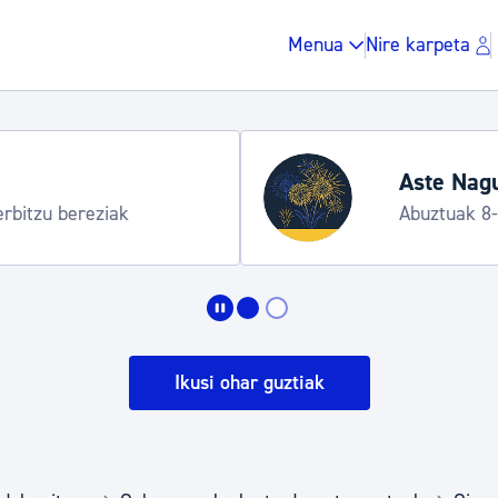
Menua
Nire karpeta
ste Nagusia 2026: egitaraua
uztuak 8-15
Zergak eta isunak
Etxebizitza eta hirig
Ikusi ohar guztiak
Gune publikoa, ho