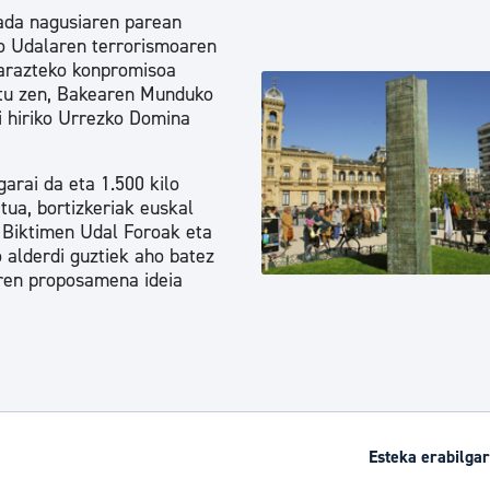
ada nagusiaren parean
ko Udalaren terrorismoaren
tarazteko konpromisoa
atu zen, Bakearen Munduko
i hiriko Urrezko Domina
arai da eta 1.500 kilo
itua, bortizkeriak euskal
n Biktimen Udal Foroak eta
 alderdi guztiek aho batez
aren proposamena ideia
Esteka erabilgar