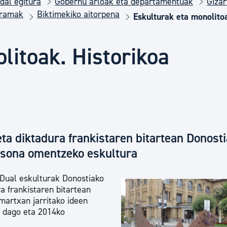
dal egitura
Gobernu arloak eta departamentuak
Gizar
Euskara
gramak
Biktimekiko aitorpena
Eskulturak eta monolito
Garapen ekonomikoa e
litoak. Historikoa
Berdintasuna, Giza Esk
Kultura
eta diktadura frankistaren bitartean Donost
rtsona omentzeko eskultura
Turismoa
Dual eskulturak Donostiako
a frankistaren bitartean
martxan jarritako ideen
n dago eta 2014ko