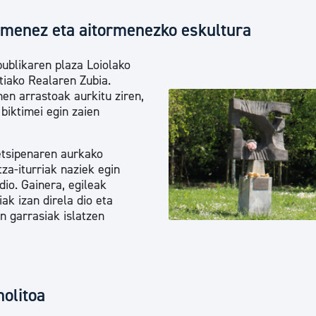
oimenez eta aitormenezko eskultura
ublikaren plaza Loiolako
tiako Realaren Zubia.
nen arrastoak aurkitu ziren,
biktimei egin zaien
 etsipenaren aurkako
tza-iturriak naziek egin
dio. Gainera, egileak
iak izan direla dio eta
n garrasiak islatzen
olitoa