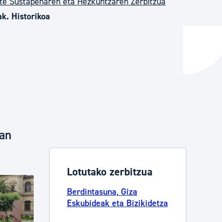
te Sustapenaren eta Hezkuntzaren Zerbitzua
ak. Historikoa
ta enplegua
ubideak eta bizikidetza
ian
Lotutako zerbitzua
Berdintasuna, Giza
Eskubideak eta Bizikidetza