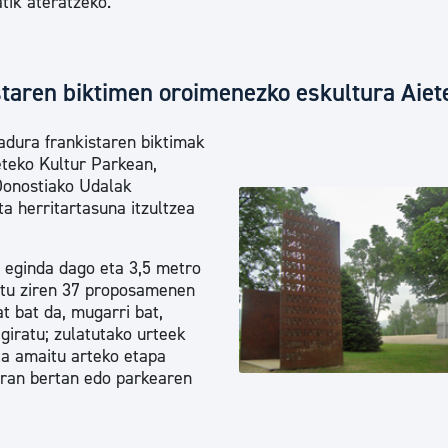
tik ateratzeko.
istaren biktimen oroimenezko eskultura Aiet
tadura frankistaren biktimak
ieteko Kultur Parkean,
Donostiako Udalak
a herritartasuna itzultzea
 eginda dago eta 3,5 metro
ztu ziren 37 proposamenen
t bat da, mugarri bat,
giratu; zulatutako urteek
ta amaitu arteko etapa
turan bertan edo parkearen