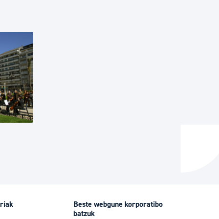
riak
Beste webgune korporatibo
batzuk