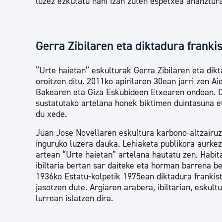
luzez ezkutatu nahi izan zuten espetxea ahanztura
Gerra Zibilaren eta diktadura frank
“Urte haietan” eskulturak Gerra Zibilaren eta dik
oroitzen ditu. 2011ko apirilaren 30ean jarri zen A
Bakearen eta Giza Eskubideen Etxearen ondoan. 
sustatutako artelana honek biktimen duintasuna et
du xede.
Juan Jose Novellaren eskultura karbono-altzairuz
inguruko luzera dauka. Lehiaketa publikora aurke
artean “Urte haietan” artelana hautatu zen. Habita
ibiltaria bertan sar daiteke eta horman barrena be
1936ko Estatu-kolpetik 1975ean diktadura frankis
jasotzen dute. Argiaren arabera, ibiltarian, eskul
lurrean islatzen dira.