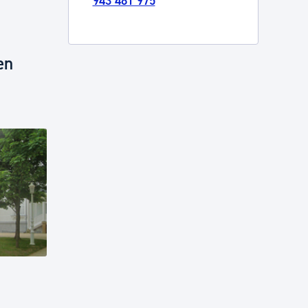
943 481 975
en