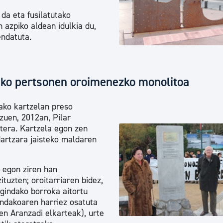
tea
Udal administrazioa
da eta fusilatutako
 azpiko aldean idulkia du,
Iragarki ofizialen taula
endatuta.
Egutegi fiskala
enda
Gardentasun ataria
ako pertsonen oroimenezko monolitoa
ako kartzelan preso
zuen, 2012an, Pilar
tera. Kartzela egon zen
ndartzara jaisteko maldaren
 egon ziren han
ituzten; oroitarriaren bidez,
egindako borroka aitortu
zandakoaren harriez osatuta
en Aranzadi elkarteak), urte