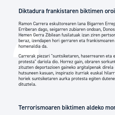
Diktadura frankistaren biktimen or
Ramon Carrera eskultorearen lana Bigarren Errep
Erriberan dago, seigarren zubiaren ondoan, Donos
Hemen Gerra Zibilean fusilatuak izan ziren pertso
beraz, izendapen hori gerraren eta frankismoaren 
homenaldia da.
Carrerak piezari "suntsiketaren, haserrearen eta
protesta" dariola dio. Horrez gain, obraren sorkun
zituzten deportazioen gaineko argitalpenak direla 
hutsuneen kasuan, inspirazio iturriak euskal hilarr
horiek suntsiketaren aurka protesta egiten dutene
dituztela.
Terrorismoaren biktimen aldeko mon