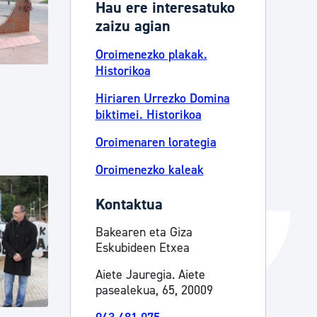
Hau ere interesatuko
Izapideen katalogoa
zaizu agian
Oroimenezko plakak.
Historikoa
Tramitaziorako laguntza
Hiriaren Urrezko Domina
biktimei. Historikoa
Oroimenaren lorategia
Oroimenezko kaleak
Kontaktua
Bakearen eta Giza
Eskubideen Etxea
Aiete Jauregia. Aiete
pasealekua, 65, 20009