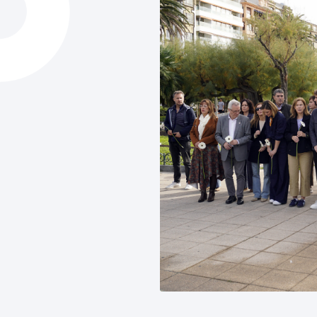
Hiria
Aktualita
Hiria orain
Albisteak
Hiria ezagutu
Abisuak
Etorkizuneko hiria
Kultur ag