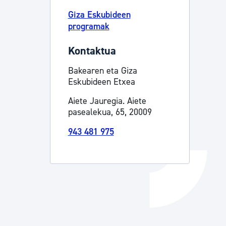
Giza Eskubideen
Izapideen katalogoa
programak
Kontaktua
Tramitaziorako laguntza
Bakearen eta Giza
Eskubideen Etxea
Aiete Jauregia. Aiete
pasealekua, 65, 20009
943 481 975