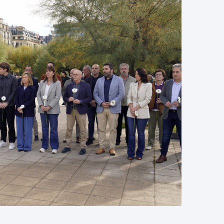
tea
Udal administrazioa
Iragarki ofizialen taula
Egutegi fiskala
enda
Gardentasun ataria