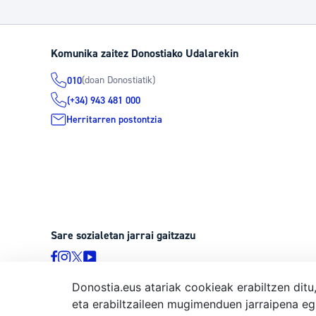
Komunika zaitez Donostiako Udalarekin
(doan Donostiatik)
010
(+34) 943 481 000
Herritarren postontzia
Sare sozialetan jarrai gaitzazu
Donostia.eus atariak cookieak erabiltzen ditu
eta erabiltzaileen mugimenduen jarraipena eg
© Donostiako Udala, Ijentea 1, 20003 Donostia