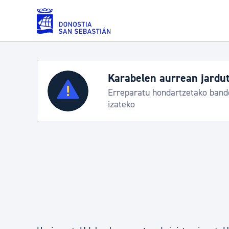
Eduki nagusira joan
Karabelen aurrean jardut
Zerbitzuak
Erreparatu hondartzetako bande
izateko
Errolda eta gai pertsonalak
Gizarte-zerbitzuak
Mugikortasuna