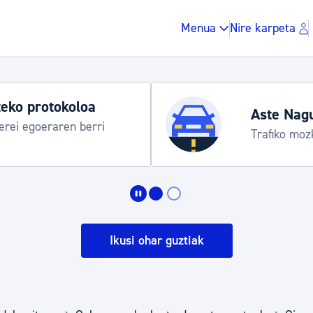
Menua
Nire karpeta
eko protokoloa
Aste Nag
rei egoeraren berri
Trafiko moz
Zergak eta isunak
Etxebizitza eta hirig
Ikusi ohar guztiak
Gune publikoa, ho