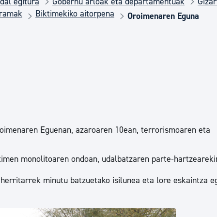
dal egitura
Gobernu arloak eta departamentuak
Gizar
Euskara
gramak
Biktimekiko aitorpena
Oroimenaren Eguna
Garapen ekonomikoa e
Berdintasuna, Giza Esk
Kultura
roimenaren Eguenan, azaroaren 10ean, terrorismoaren eta
Turismoa
ktimen monolitoaren ondoan, udalbatzaren parte-hartzeareki
herritarrek minutu batzuetako isilunea eta lore eskaintza e