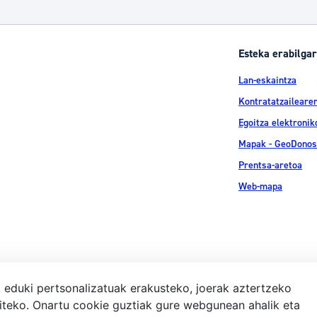
Esteka erabilgar
Lan-eskaintza
Kontratatzailearen
Egoitza elektronik
Mapak - GeoDonos
Prentsa-aretoa
Web-mapa
, eduki pertsonalizatuak erakusteko, joerak aztertzeko
iteko. Onartu cookie guztiak gure webgunean ahalik eta
Lege-ohar