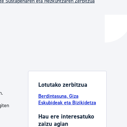
te Sustapenaren eta Hezkuntzaren Zerbitzua
ta enplegua
ubideak eta bizikidetza
Lotutako zerbitzua
n.
Berdintasuna, Giza
Eskubideak eta Bizikidetza
giten
Hau ere interesatuko
zaizu agian