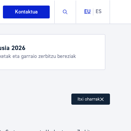
Buscar
EU
ES
Kontaktua
usia 2026
ketak eta garraio zerbitzu bereziak
intza
Itxi oharrak
ndakinak eta ingurumena