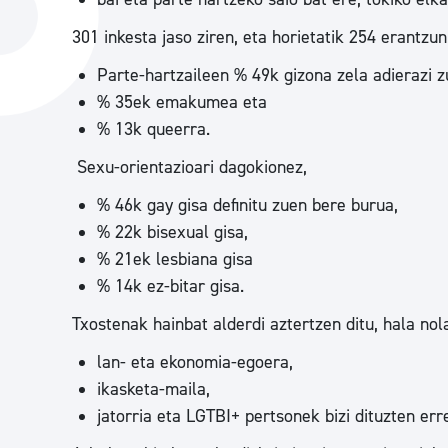
Hiria
Aktualita
301 inkesta jaso ziren, eta horietatik 254 erantzun
Hiria orain
Albisteak
Parte-hartzaileen % 49k gizona zela adierazi z
Hiria ezagutu
Abisuak
% 35ek emakumea eta
% 13k queerra.
Etorkizuneko hiria
Kultur ag
Sexu-orientazioari dagokionez,
% 46k gay gisa definitu zuen bere burua,
% 22k bisexual gisa,
% 21ek lesbiana gisa
% 14k ez-bitar gisa.
Txostenak hainbat alderdi aztertzen ditu, hala nol
lan- eta ekonomia-egoera,
ikasketa-maila,
jatorria eta LGTBI+ pertsonek bizi dituzten err