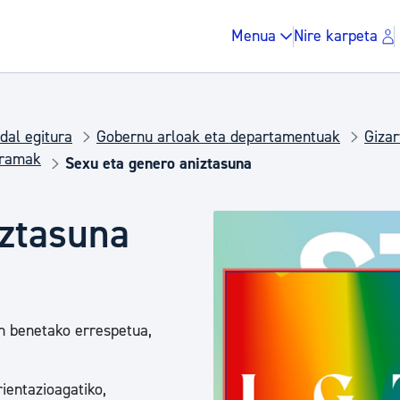
Menua
Nire karpeta
dal egitura
Gobernu arloak eta departamentuak
Gizar
gramak
Sexu eta genero aniztasuna
Zergak eta isunak
iztasuna
Etxebizitza eta hirig
n benetako errespetua,
Gune publikoa, ho
rientazioagatiko,