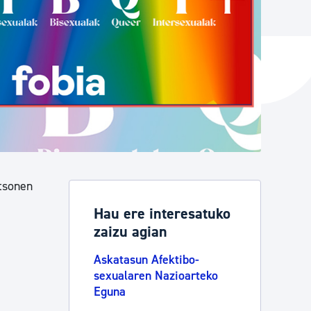
ta enplegua
ubideak eta bizikidetza
rtsonen
Hau ere interesatuko
zaizu agian
Askatasun Afektibo-
sexualaren Nazioarteko
Eguna