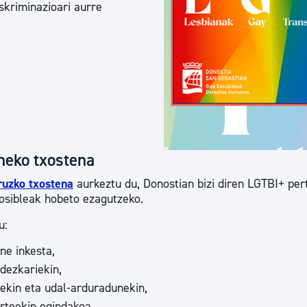
Euskara
skriminazioari aurre
Garapen ekonomikoa e
Berdintasuna, Giza Esk
neko txostena
Kultura
ruzko txostena
aurkeztu du, Donostian bizi diren LGTBI+ pe
posibleak hobeto ezagutzeko.
Turismoa
u:
ne inkesta,
dezkariekin,
nekin eta udal-arduradunekin,
arteekin egindakoa