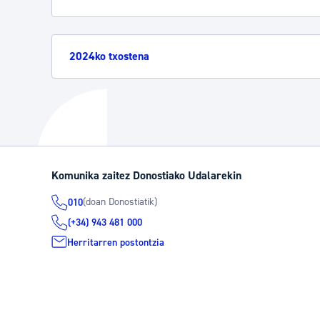
2024ko txostena
Komunika zaitez Donostiako Udalarekin
(doan Donostiatik)
010
(+34) 943 481 000
Herritarren postontzia