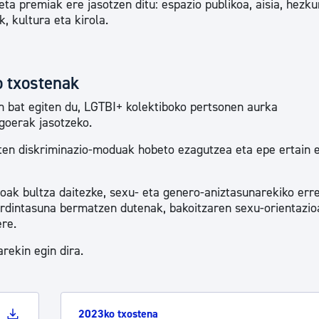
eta premiak ere jasotzen ditu: espazio publikoa, aisia, hezku
, kultura eta kirola.
o txostenak
n bat egiten du, LGTBI+ kolektiboko pertsonen aurka
egoerak jasotzeko.
oten diskriminazio-moduak hobeto ezagutzea eta epe ertain 
agoak bultza daitezke, sexu- eta genero-aniztasunarekiko err
rdintasuna bermatzen dutenak, bakoitzaren sexu-orientazio
re.
rekin egin dira.
2023ko txostena