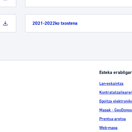
2021-2022ko txostena
Esteka erabilgar
Lan-eskaintza
Kontratatzailearen
Egoitza elektronik
Mapak - GeoDonos
Prentsa-aretoa
Web-mapa