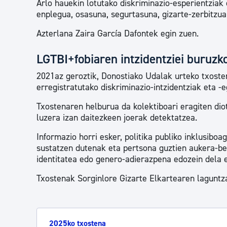
Arlo hauekin lotutako diskriminazio-esperientziak 
enplegua, osasuna, segurtasuna, gizarte-zerbitzuak
Azterlana Zaira García Dafontek egin zuen.
LGTBI+fobiaren intzidentziei buruzk
2021az geroztik, Donostiako Udalak urteko txoste
erregistratutako diskriminazio-intzidentziak eta -
Txostenaren helburua da kolektiboari eragiten di
luzera izan daitezkeen joerak detektatzea.
Informazio horri esker, politika publiko inklusibo
sustatzen dutenak eta pertsona guztien aukera-be
identitatea edo genero-adierazpena edozein dela e
Txostenak Sorginlore Gizarte Elkartearen laguntza
2025ko txostena