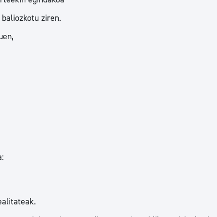
tea
Udal administrazioa
 baliozkotu ziren.
Iragarki ofizialen taula
uen,
Egutegi fiskala
enda
Gardentasun ataria
a:
ealitateak.