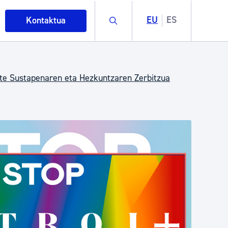
Buscar
EU
ES
Kontaktua
te Sustapenaren eta Hezkuntzaren Zerbitzua
intza
ndakinak eta ingurumena