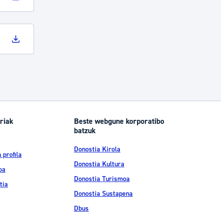
riak
Beste webgune korporatibo
batzuk
Donostia Kirola
 profila
Donostia Kultura
oa
Donostia Turismoa
tia
Donostia Sustapena
Dbus