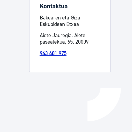
Kontaktua
Izapideen katalogoa
Bakearen eta Giza
Eskubideen Etxea
Tramitaziorako laguntza
Aiete Jauregia. Aiete
pasealekua, 65, 20009
943 481 975