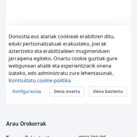
Arau Orokorrak