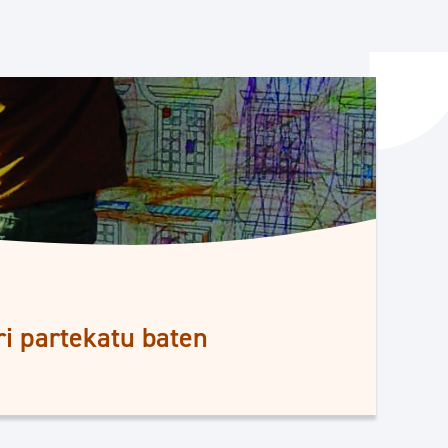
ta enplegua
ubideak eta bizikidetza
iri partekatu baten