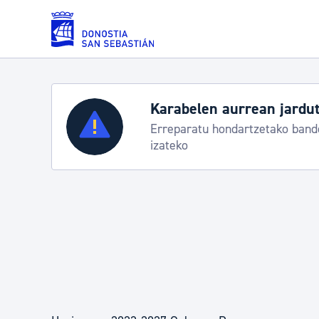
Eduki nagusira joan
Karabelen aurrean jardut
Zerbitzuak
Erreparatu hondartzetako bande
izateko
Errolda eta gai pertsonalak
Gizarte-zerbitzuak
Mugikortasuna