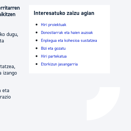
erritarren
Izapideen katalogoa
Interesatuko zaizu agian
ikitzen
Hiri proiektuak
Tramitaziorako laguntza
Donostiarrak eta haien auzoak
uko dugu,
ta
Enplegua eta kohesioa sustatzea
Bizi eta gozatu
Hiri partekatua
Etorkizun jasangarria
tatzea,
a izango
a eta
razio