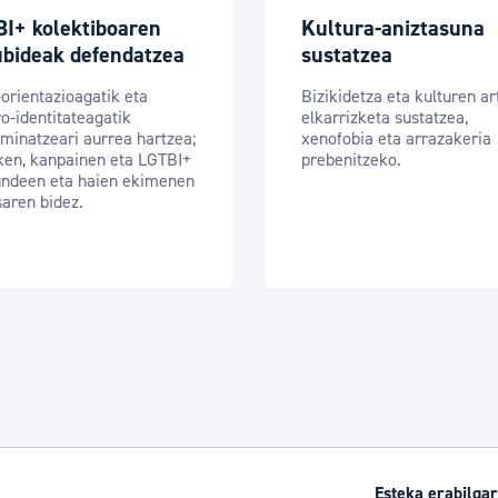
I+ kolektiboaren
Kultura-aniztasuna
ubideak defendatzea
sustatzea
orientazioagatik eta
Bizikidetza eta kulturen a
o-identitateagatik
elkarrizketa sustatzea,
iminatzeari aurrea hartzea;
xenofobia eta arrazakeria
iken, kanpainen eta LGTBI+
prebenitzeko.
undeen eta haien ekimenen
aren bidez.
Esteka erabilgar