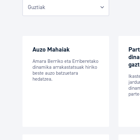
Auzo Mahaiak
Part
din
Amara Berriko eta Erriberetako
gaz
dinamika arrakastatsuak hiriko
beste auzo batzuetara
Ikast
hedatzea.
jardu
dinam
parte