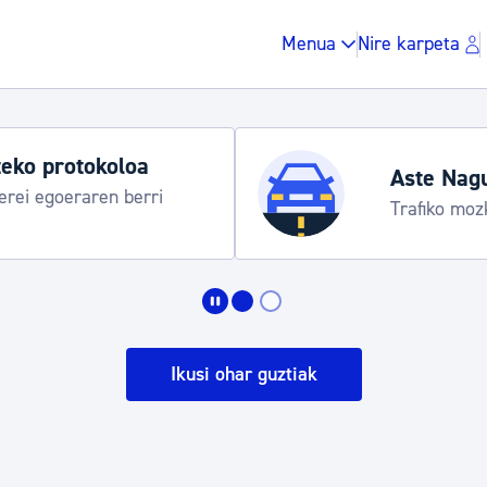
Menua
Nire karpeta
eko protokoloa
Aste Nag
rei egoeraren berri
Trafiko moz
Zergak eta isunak
Etxebizitza eta hirig
Ikusi ohar guztiak
Gune publikoa, ho