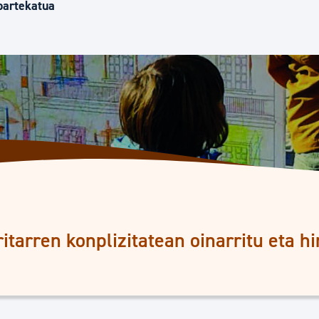
Euskara
partekatua
Garapen ekonomikoa e
Berdintasuna, Giza Esk
Kultura
Turismoa
itarren konplizitatean oinarritu eta h