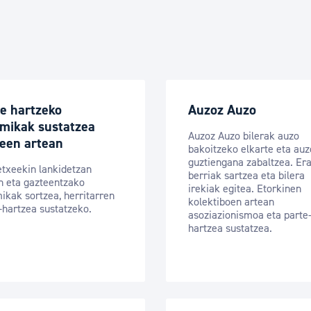
e hartzeko
Auzoz Auzo
amikak sustatzea
Auzoz Auzo bilerak auzo
teen artean
bakoitzeko elkarte eta auz
guztiengana zabaltzea. Era
etxeekin lankidetzan
berriak sartzea eta bilera
n eta gazteentzako
irekiak egitea. Etorkinen
ikak sortzea, herritarren
kolektiboen artean
-hartzea sustatzeko.
asoziazionismoa eta parte
hartzea sustatzea.