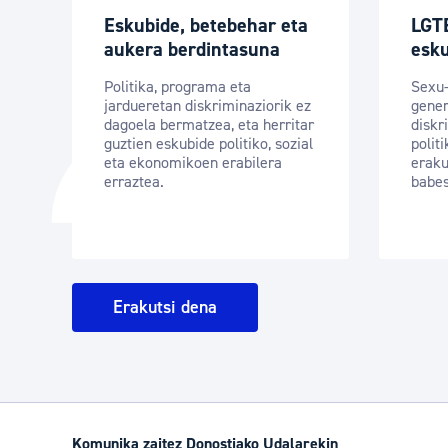
Eskubide, betebehar eta
LGTB
aukera berdintasuna
esk
Politika, programa eta
Sexu-
jardueretan diskriminaziorik ez
gener
dagoela bermatzea, eta herritar
diskr
guztien eskubide politiko, sozial
polit
eta ekonomikoen erabilera
erak
erraztea.
babes
Erakutsi dena
Komunika zaitez Donostiako Udalarekin