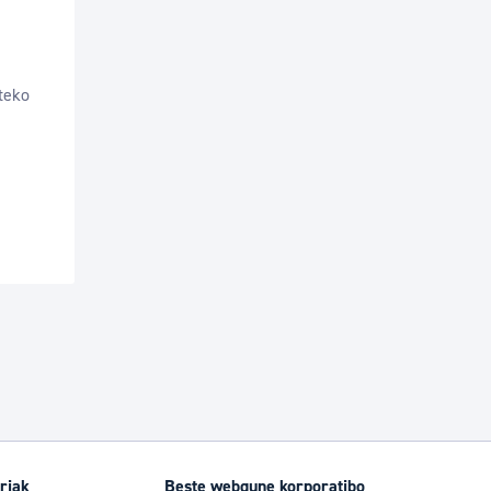
rteko
riak
Beste webgune korporatibo