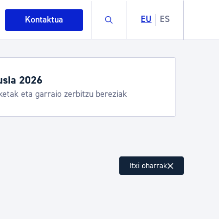
Buscar
EU
ES
Kontaktua
usia 2026
ketak eta garraio zerbitzu bereziak
intza
Itxi oharrak
ndakinak eta ingurumena