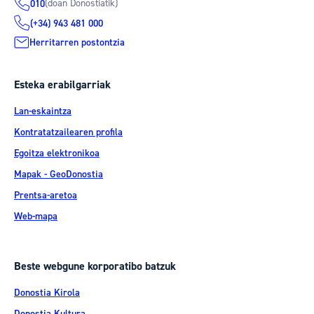
(doan Donostiatik)
010
(+34) 943 481 000
Herritarren postontzia
Esteka erabilgarriak
Lan-eskaintza
Kontratatzailearen profila
Egoitza elektronikoa
Mapak - GeoDonostia
Prentsa-aretoa
Web-mapa
Beste webgune korporatibo batzuk
Donostia Kirola
Donostia Kultura