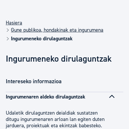
Hasiera
Gune publikoa, hondakinak eta ingurumena
Ingurumeneko dirulaguntzak
Ingurumeneko dirulaguntzak
Intereseko informazioa
Ingurumenaren aldeko dirulaguntzak
Udaletik dirulaguntzen deialdiak sustatzen
ditugu ingurumenaren arloan lan egiten duten
jarduera, proiektuak eta ekintzak babesteko.