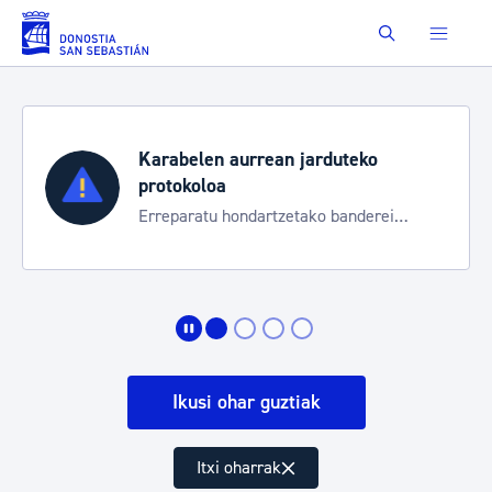
Eduki nagusira joan
Buscar
Karabelen aurrean jarduteko
protokoloa
Erreparatu hondartzetako banderei
egoeraren berri izateko
Ikusi ohar guztiak
Itxi oharrak