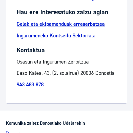
Hau ere interesatuko zaizu agian
Gelak eta ekipamenduak erreserbatzea
Ingurumeneko Kontseilu Sektoriala
Kontaktua
Osasun eta Ingurumen Zerbitzua
Easo Kalea, 43, (2. solairua) 20006 Donostia
943 483 878
Komunika zaitez Donostiako Udalarekin