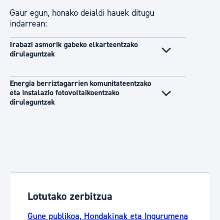
Gaur egun, honako deialdi hauek ditugu
indarrean:
Irabazi asmorik gabeko elkarteentzako
dirulaguntzak
Energia berriztagarrien komunitateentzako
eta instalazio fotovoltaikoentzako
dirulaguntzak
Lotutako zerbitzua
Gune publikoa, Hondakinak eta Ingurumena