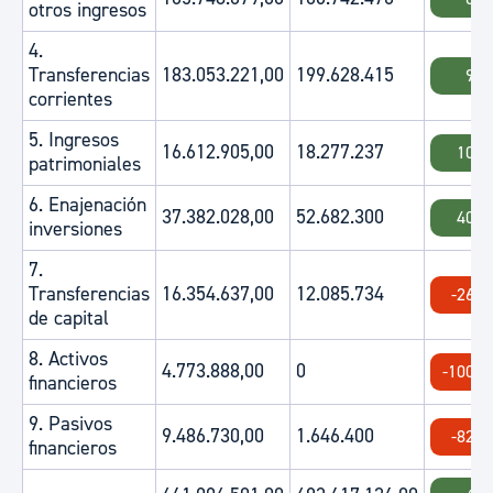
otros ingresos
4.
Transferencias
183.053.221,00
199.628.415
9.0
corrientes
5. Ingresos
16.612.905,00
18.277.237
10.0
patrimoniales
6. Enajenación
37.382.028,00
52.682.300
40.9
inversiones
7.
Transferencias
16.354.637,00
12.085.734
-26.1
de capital
8. Activos
4.773.888,00
0
-100.0
financieros
9. Pasivos
9.486.730,00
1.646.400
-82.6
financieros