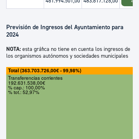
461.994.501,00
483.617.126,00
4.6
Previsión de Ingresos del Ayuntamiento para
2024
NOTA:
esta gráfica no tiene en cuenta los ingresos de
los organismos autónomos y sociedades municipales
Total (363.703.726,00€ - 99,98%)
Transferencias corrientes
192.631.538,00€
% cap.: 100,00%
% tot.: 52,97%