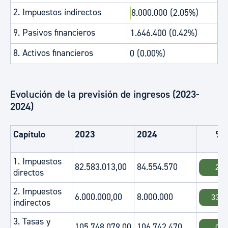
2. Impuestos indirectos
8.000.000 (2.05%)
9. Pasivos financieros
1.646.400 (0.42%)
8. Activos financieros
0 (0.00%)
Evolución de la previsión de ingresos (2023-
2024)
Capítulo
2023
2024
%
1. Impuestos
82.583.013,00
84.554.570
2.3
directos
2. Impuestos
6.000.000,00
8.000.000
33.3
indirectos
3. Tasas y
105.748.079,00
106.742.470
0.9