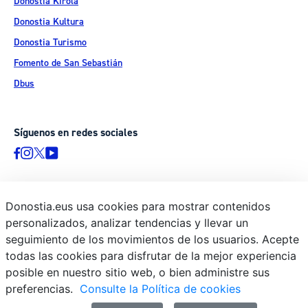
Donostia Kirola
Donostia Kultura
Donostia Turismo
Fomento de San Sebastián
Dbus
Síguenos en redes sociales
Donostia.eus usa cookies para mostrar contenidos
© Donostiako Udala - Ayuntamiento de Donostia / San Sebastián
personalizados, analizar tendencias y llevar un
Ijentea 1, 20003 Donostia / San Sebastián
seguimiento de los movimientos de los usuarios. Acepte
Aviso legal
todas las cookies para disfrutar de la mejor experiencia
Política de privacidad
posible en nuestro sitio web, o bien administre sus
preferencias.
Consulte la Política de cookies
Política de cookies
Declaración de accesibilidad