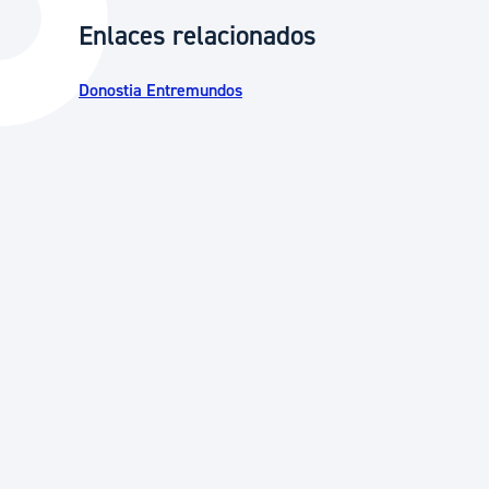
La ciudad
Actualid
Enlaces relacionados
La ciudad ahora
Noticias
Donostia Entremundos
Descubre la ciudad
Avisos
La ciudad futura
Agenda cul