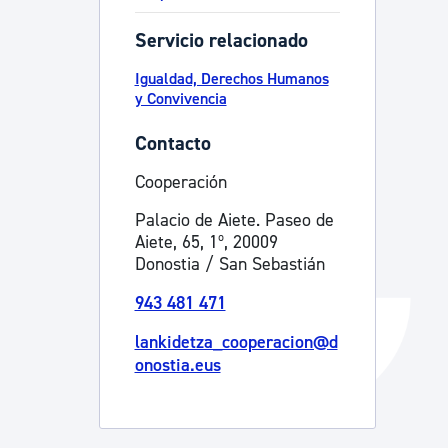
Catálogo de trámites
Servicio relacionado
Igualdad, Derechos Humanos
y Convivencia
Ayuda a la tramitación
Contacto
Cooperación
Palacio de Aiete. Paseo de
Aiete, 65, 1º, 20009
Donostia / San Sebastián
943 481 471
lankidetza_cooperacion@d
onostia.eus