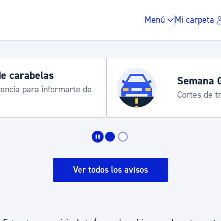
Menú
Mi carpeta
de carabelas
Semana 
rencia para informarte de
Cortes de tr
Impuestos y multas
Vivienda y urbanis
Ver todos los avisos
Espacio público, r