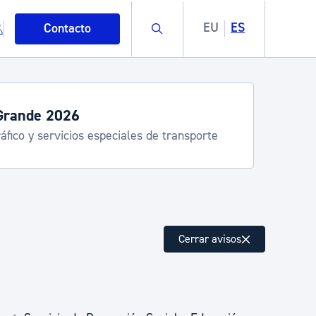
Buscar
EU
ES
Contacto
Grande 2026
áfico y servicios especiales de transporte
mo
Cerrar avisos
esiduos y medioambiente