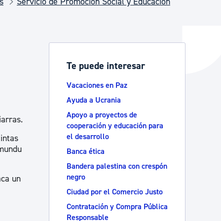
s
Servicio de Promoción Social y Educación
y empleo
Te puede interesar
manos y convivencia
Vacaciones en Paz
Ayuda a Ucrania
Apoyo a proyectos de
iarras.
cooperación y educación para
el desarrollo
intas
 mundu
Banca ética
Bandera palestina con crespón
negro
aca un
Ciudad por el Comercio Justo
Contratación y Compra Pública
Responsable