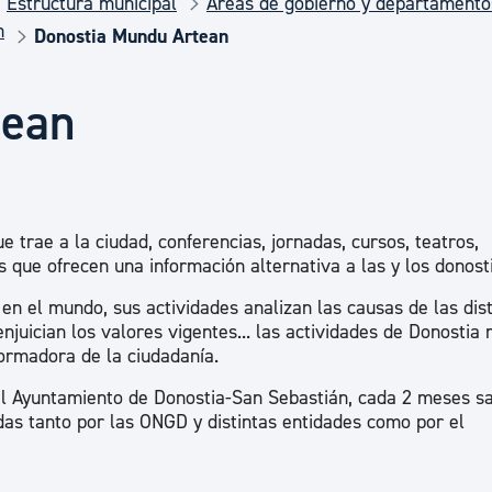
Estructura municipal
Áreas de gobierno y departamento
Euskera
n
Donostia Mundu Artean
Desarrollo económico 
tean
Igualdad, Derechos Hu
trae a la ciudad, conferencias, jornadas, cursos, teatros,
Cultura
es que ofrecen una información alternativa a las y los donost
n el mundo, sus actividades analizan las causas de las dist
enjuician los valores vigentes... las actividades de Donostia
Turismo
formadora de la ciudadanía.
l Ayuntamiento de Donostia-San Sebastián, cada 2 meses s
zadas tanto por las ONGD y distintas entidades como por el