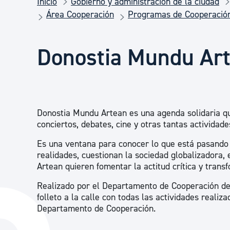
Inicio
Gobierno y administración de la ciudad
Seguridad ciudadana y emergencias
Área Cooperación
Programas de Cooperació
Salud Pública, animales y consumo
Donostia Mundu Ar
Infancia y juventud
Donostia Mundu Artean es una agenda solidaria que 
Participación ciudadana y asociacionismo
conciertos, debates, cine y otras tantas actividad
Es una ventana para conocer lo que está pasando e
realidades, cuestionan la sociedad globalizadora, 
Deporte
Artean quieren fomentar la actitud crítica y trans
Realizado por el Departamento de Cooperación de
folleto a la calle con todas las actividades reali
Departamento de Cooperación.